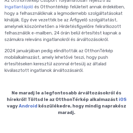
Az Otthontérkép Csoport folyamatosan fejleszti az
Ingatlantájoló
és Otthontérkép felületeit annak érdekében,
hogy a felhasználóknak a legmodernebb szolgáltatásokat
kínálják. Egy éve vezették be az Árfigyelő szolgáltatást,
amelynek köszönhetően a Hirdetésfigyelőre feliratkozott
felhasználók e-mailben, 24 órán belül értesítést kapnak a
számukra releváns ingatlanokról és árváltozásokról.
2024 januárjában pedig elindították az OtthonTérkép
mobilalkalmazást, amely lehetővé teszi, hogy push
értesítéseken keresztül azonnal értesülj az általad
kiválasztott ingatlanok árváltozásairól.
Ne maradj le a legfontosabb árváltozásokról és
hírekről! Töltsd le az OtthonTérkép alkalmazást
iOS
vagy
Android
készülékedre, hogy mindig naprakész
maradj.