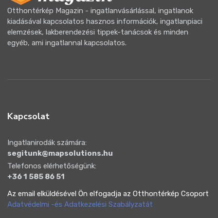
Otthontérkép Magazin - ingatlanvásárlással, ingatlanok
kiadásával kapcsolatos hasznos információk, ingatlanpiaci
elemzések, lakberendezési tippek-tanácsok és minden
egyéb, ami ingatlannal kapcsolatos.
Kapcsolat
Ingatlanirodák számára:
segitunk@mapsolutions.hu
Telefonos elérhetőségünk:
+36 1 585 86 51
Az email elküldésével Ön elfogadja az Otthontérkép Csoport
Adatvédelmi -és Adatkezelési Szabályzatát