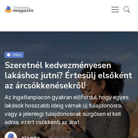
Pénz
Szeretnél kedvezményesen
lakáshoz jutni? Értesülj elsőként
az árcsökkenésekről!
Az ingatlanpiacon gyakran előfordul, hogy egyes
lakások hosszabb ideig várnak új tulajdonosra,
vagy a jelenlegi tulajdonosnak sürgősen el kell
adnia, ezért csökkenti az árat.
írta
erika
2024-10-30