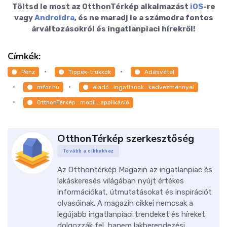
Töltsd le most az OtthonTérkép alkalmazást
iOS
-re
vagy
Androidra
, és ne maradj le a számodra fontos
árváltozásokról és ingatlanpiaci hírekről!
Címkék:
Pénz
Tippek-trükkök
Adásvétel
mfor.hu
eladó_ingatlanok_kedvezménnyel
OtthonTérkép_mobil_applikáció
OtthonTérkép szerkesztőség
Tovább a cikkekhez
Az Otthontérkép Magazin az ingatlanpiac és
lakáskeresés világában nyújt értékes
információkat, útmutatásokat és inspirációt
olvasóinak. A magazin cikkei nemcsak a
legújabb ingatlanpiaci trendeket és híreket
dolgozzák fel, hanem lakberendezési