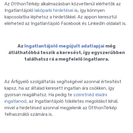
Az OtthonTérkép alkalmazásban közvetlenül elérhetők az
Ingatlantájoló
lakóparki hirdetései
is, így könnyen
kapcsolatba léphetsz a hirdetőkkel. Az appon keresztül
elérheted az Ingatlantájoló Facebook és LinkedIn oldalait is.
Az
Ingatlantájoló megújult adatlapjai
még
átláthatóbbá teszik a keresést, így egyszerűbben
találhatsz rá a megfelelő ingatlanra.
Az Árfigyelő szolgáltatás segítségével azonnal értesítést
kapsz, ha az általad keresett ingatlan ára csökken, így
gyorsan reagálhatsz. Ha pedig te
szeretnéd eladni
ingatlanod
, az Ingatlantájoló tökéletes megoldást kínál,
mivel a hirdetésed azonnal megjelenik az OtthonTérkép
felhasználói számára is.