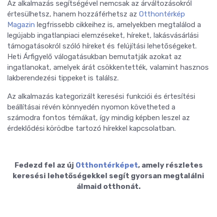
Az alkalmazás segítségével nemcsak az árváltozásokról
értesülhetsz, hanem hozzáférhetsz az
Otthontérkép
Magazin
legfrissebb cikkeihez is, amelyekben megtalálod a
legújabb ingatlanpiaci elemzéseket, híreket, lakásvásárlási
támogatásokról szóló híreket és felújítási lehetőségeket.
Heti Árfigyelő válogatásukban bemutatják azokat az
ingatlanokat, amelyek árát csökkentették, valamint hasznos
lakberendezési tippeket is találsz.
Az alkalmazás kategorizált keresési funkciói és értesítési
beállításai révén könnyedén nyomon követheted a
számodra fontos témákat, így mindig képben leszel az
érdeklődési körödbe tartozó hírekkel kapcsolatban.
Fedezd fel az új
Otthontérképet
, amely részletes
keresési lehetőségekkel segít gyorsan megtalálni
álmaid otthonát.