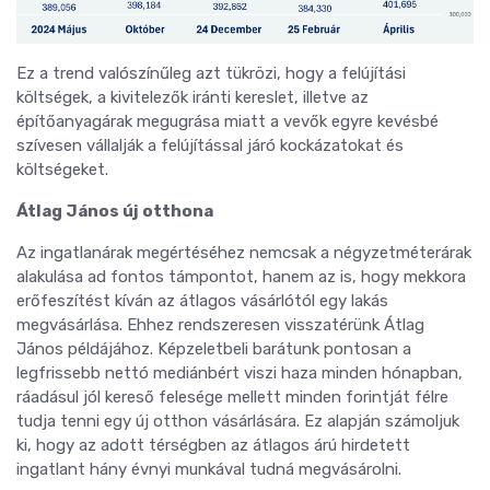
Ez a trend valószínűleg azt tükrözi, hogy a felújítási
költségek, a kivitelezők iránti kereslet, illetve az
építőanyagárak megugrása miatt a vevők egyre kevésbé
szívesen vállalják a felújítással járó kockázatokat és
költségeket.
Átlag János új otthona
Az ingatlanárak megértéséhez nemcsak a négyzetméterárak
alakulása ad fontos támpontot, hanem az is, hogy mekkora
erőfeszítést kíván az átlagos vásárlótól egy lakás
megvásárlása. Ehhez rendszeresen visszatérünk Átlag
János példájához. Képzeletbeli barátunk pontosan a
legfrissebb nettó mediánbért viszi haza minden hónapban,
ráadásul jól kereső felesége mellett minden forintját félre
tudja tenni egy új otthon vásárlására. Ez alapján számoljuk
ki, hogy az adott térségben az átlagos árú hirdetett
ingatlant hány évnyi munkával tudná megvásárolni.