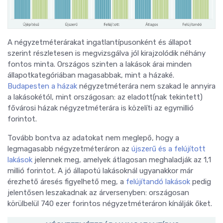
A négyzetméterárakat ingatlantípusonként és állapot
szerint részletesen is megvizsgálva jól kirajzolódik néhány
fontos minta. Országos szinten a lakások árai minden
állapotkategóriában magasabbak, mint a házaké.
Budapesten a házak
négyzetméterára nem szakad le annyira
a lakásokétól, mint országosan: az eladott(nak tekintett)
fővárosi házak négyzetméterára is közelíti az egymillió
forintot.
Tovább bontva az adatokat nem meglepő, hogy a
legmagasabb négyzetméteráron az
újszerű és a felújított
lakások
jelennek meg, amelyek átlagosan meghaladják az 1,1
millió forintot. A jó állapotú lakásoknál ugyanakkor már
érezhető áresés figyelhető meg, a
felújítandó lakások
pedig
jelentősen leszakadnak az árversenyben: országosan
körülbelül 740 ezer forintos négyzetméteráron kínálják őket.