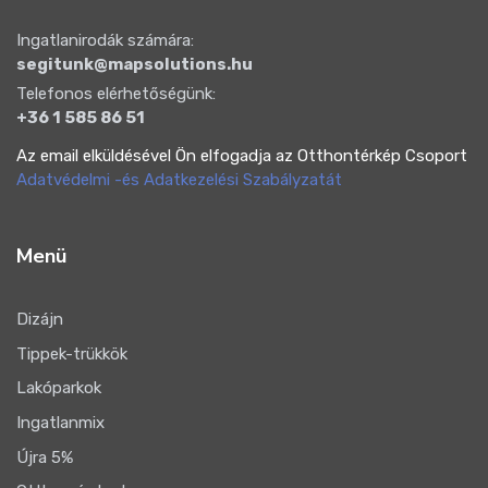
Ingatlanirodák számára:
segitunk@mapsolutions.hu
Telefonos elérhetőségünk:
+36 1 585 86 51
Az email elküldésével Ön elfogadja az Otthontérkép Csoport
Adatvédelmi -és Adatkezelési Szabályzatát
Menü
Dizájn
Tippek-trükkök
Lakóparkok
Ingatlanmix
Újra 5%