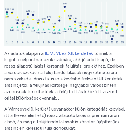
Az adatok alapján a
II., V., VI. és XII. kerületek
tűnnek a
legjobb célpontnak azok számára, akik jó adottságú, de
rossz állapotú lakást keresnek felújítási projekthez. Ezekben
a városrészekben a felújítandó lakások négyzetméterára
nem szakad el drasztikusan a kevésbé frekventált kerületek
árszintjétől, a felújítás költségei nagyjából városszinten
azonosnak tekinthetőek, a felújított árak között viszont
óriási különbségek vannak. .
A Várnegyed (I. kerület) ugyanakkor külön kategóriát képvisel:
itt a (kevés elérhető) rossz állapotú lakás is prémium áron
eladó, és még a felújítandó lakások is közel az újépítésűek
árszintjén keresik új tulajdonosukat.