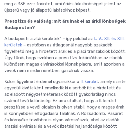
meg a 335 ezer forintot, ami óriási árkülönbséget jelent az
újszerű vagy jó állapotú lakásokhoz képest.
Presztízs és valóság: mit árulnak el az árkülönbségek
Budapesten?
A budapesti „sztárkerületek” – így például az
I., V., XII. és XIII.
kerületek
– esetében az átlagosnál nagyobb szakadék
figyelhető meg a hirdetett árak és a piaci tranzakciók között.
Úgy tűnik, hogy ezekben a presztízs-lokációkban az eladók
különösen magas elvárásokkal lépnek piacra, amit azonban a
vevők nem minden esetben igazolnak vissza.
Külön figyelmet érdemel ugyanakkor a
II. kerület
, amely szinte
egyedüli kivételként emelkedik ki a sorból: itt a hirdetett és
az eladott négyzetméterárak között gyakorlatilag nincs
számottevő különbség. Ez arra utalhat, hogy a II. kerület
presztízse a vevői oldalon is olyan stabil, hogy a magas árak
is könnyebben elfogadásra találnak. A Rózsadomb, Pasarét
és környéke továbbra is olyan városrészek, ahol az eladók
árazási elvárásai és a vevők fizetési hajlandósága között