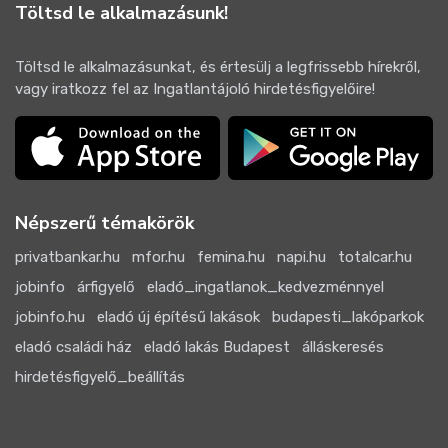
Töltsd le alkalmazásunk!
Töltsd le alkalmazásunkat, és értesülj a legfrissebb hírekről,
vagy iratkozz fel az Ingatlantájoló hirdetésfigyelőire!
Népszerű témakörök
privatbankar.hu
mfor.hu
femina.hu
napi.hu
totalcar.hu
jobinfo
árfigyelő
eladó_ingatlanok_kedvezménnyel
jobinfo.hu
eladó új építésű lakások
budapesti_lakóparkok
eladó családi ház
eladó lakás Budapest
álláskeresés
hirdetésfigyelő_beállítás