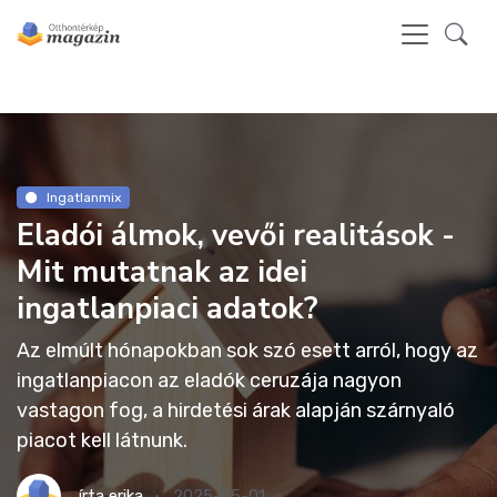
Ingatlanmix
Eladói álmok, vevői realitások -
Mit mutatnak az idei
ingatlanpiaci adatok?
Az elmúlt hónapokban sok szó esett arról, hogy az
ingatlanpiacon az eladók ceruzája nagyon
vastagon fog, a hirdetési árak alapján szárnyaló
piacot kell látnunk.
írta
erika
2025-05-01