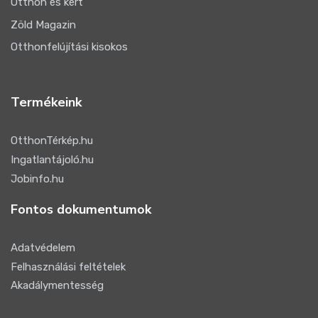
Otthon és kert
Zöld Magazin
Otthonfelújítási kisokos
Termékeink
OtthonTérkép.hu
Ingatlantájoló.hu
Jobinfo.hu
Fontos dokumentumok
Adatvédelem
Felhasználási feltételek
Akadálymentesség