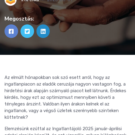
Megosztás:
Az elmúlt hónapokban sok szó esett arról, hogy az
ingatlanpiacon az eladók ceruzája nagyon vastagon fog, a
hirdetési árak alapján szárnyaló piacot kell látnunk. Érdekes
kérdés, hogy ezt az optimizmust mennyiben követi a
tényleges árszint. Valóban ilyen árakon kelnek el az
ingatlanok, vagy a végső üzletek szerényebb szinteken
köttetnek?
Elemzésünk ezúttal az Ingatlantájoló 2025 január-áprilisi