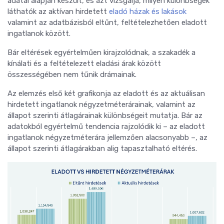
adatai alapján készült, és azt vizsgálja, milyen különbségek
láthatók az aktívan hirdetett
eladó házak és lakások
valamint az adatbázisból eltűnt, feltételezhetően eladott
ingatlanok között.
Bár eltérések egyértelműen kirajzolódnak, a szakadék a
kínálati és a feltételezett eladási árak között
összességében nem tűnik drámainak.
Az elemzés első két grafikonja az eladott és az aktuálisan
hirdetett ingatlanok négyzetméterárainak, valamint az
állapot szerinti átlagárainak különbségeit mutatja. Bár az
adatokból egyértelmű tendencia rajzolódik ki – az eladott
ingatlanok négyzetméterára jellemzően alacsonyabb –, az
állapot szerinti átlagárakban alig tapasztalható eltérés.