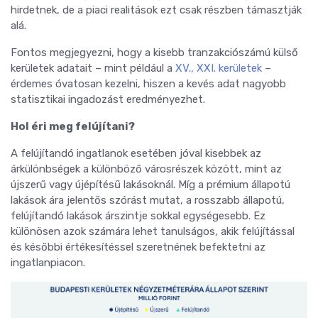
hirdetnek, de a piaci realitások ezt csak részben támasztják
alá.
Fontos megjegyezni, hogy a kisebb tranzakciószámú külső
kerületek adatait – mint például a
XV., XXI. kerületek
–
érdemes óvatosan kezelni, hiszen a kevés adat nagyobb
statisztikai ingadozást eredményezhet.
Hol éri meg felújítani?
A felújítandó ingatlanok esetében jóval kisebbek az
árkülönbségek a különböző városrészek között, mint az
újszerű vagy újépítésű lakásoknál. Míg a prémium állapotú
lakások ára jelentős szórást mutat, a rosszabb állapotú,
felújítandó lakások árszintje sokkal egységesebb. Ez
különösen azok számára lehet tanulságos, akik felújítással
és későbbi értékesítéssel szeretnének befektetni az
ingatlanpiacon.