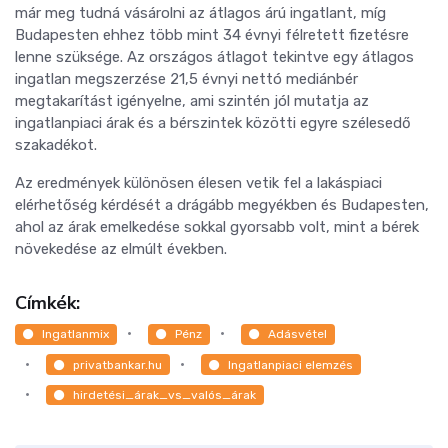
már meg tudná vásárolni az átlagos árú ingatlant, míg
Budapesten ehhez több mint 34 évnyi félretett fizetésre
lenne szüksége. Az országos átlagot tekintve egy átlagos
ingatlan megszerzése 21,5 évnyi nettó mediánbér
megtakarítást igényelne, ami szintén jól mutatja az
ingatlanpiaci árak és a bérszintek közötti egyre szélesedő
szakadékot.
Az eredmények különösen élesen vetik fel a lakáspiaci
elérhetőség kérdését a drágább megyékben és Budapesten,
ahol az árak emelkedése sokkal gyorsabb volt, mint a bérek
növekedése az elmúlt években.
Címkék:
Ingatlanmix
Pénz
Adásvétel
privatbankar.hu
Ingatlanpiaci elemzés
hirdetési_árak_vs_valós_árak