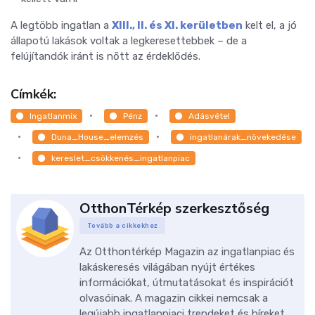
A legtöbb ingatlan a
XIII., II. és XI. kerületben
kelt el, a jó
állapotú lakások voltak a legkeresettebbek – de a
felújítandók iránt is nőtt az érdeklődés.
Címkék:
Ingatlanmix
Pénz
Adásvétel
Duna_House_elemzés
ingatlanárak_növekedése
kereslet_csökkenés_ingatlanpiac
OtthonTérkép szerkesztőség
Tovább a cikkekhez
Az Otthontérkép Magazin az ingatlanpiac és
lakáskeresés világában nyújt értékes
információkat, útmutatásokat és inspirációt
olvasóinak. A magazin cikkei nemcsak a
legújabb ingatlanpiaci trendeket és híreket