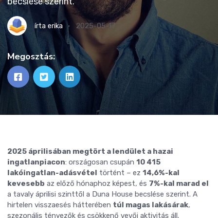
becslése szerint.
írta
erika
2025-05-17
Megosztás:
2025 áprilisában megtört a lendület a hazai
ingatlanpiacon
: országosan csupán
10 415
lakóingatlan-adásvétel
történt – ez
14,6%-kal
kevesebb
az előző hónaphoz képest, és
7%-kal marad el
a tavaly áprilisi szinttől a Duna House becslése szerint. A
hirtelen visszaesés hátterében
túl magas lakásárak
,
szezonális tényezők és csökkenő vevői aktivitás áll.