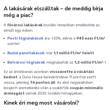
A lakásárak elszálltak – de meddig bírja
még a piac?
A
fővárosi lakásárak
brutális tempóban emelkedtek az
elmúlt egy évben:
Pesti téglalakások
ára: +33%, elérve a
945 ezer Ft/m²
szintet
Budai panellakások
: már
1,1 millió Ft/m² felett
Belvárosi téglaárak
: meghaladták az
1,2 millió Ft/m²
-t
Ez az árrobbanás azonban
visszavette a vásárlási
kedvet
: a Duna House keresletindexe 11 ponttal esett
vissza, jelenleg
76 ponton áll
. Az első negyedévben
lezajlott áremelkedés után a szakértők
csupán minimális
ármozgást
várnak 2025 további hónapjaiban.
Kinek éri meg most vásárolni?