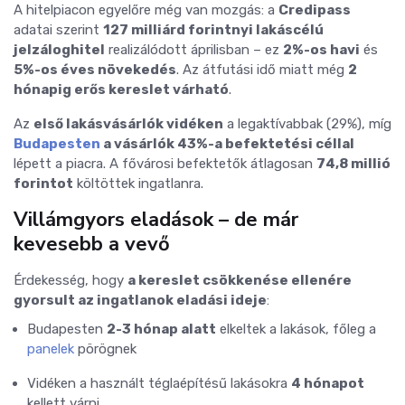
A hitelpiacon egyelőre még van mozgás: a
Credipass
adatai szerint
127 milliárd forintnyi lakáscélú
jelzáloghitel
realizálódott áprilisban – ez
2%-os havi
és
5%-os éves növekedés
. Az átfutási idő miatt még
2
hónapig erős kereslet várható
.
Az
első lakásvásárlók vidéken
a legaktívabbak (29%), míg
Budapesten
a vásárlók 43%-a befektetési céllal
lépett a piacra. A fővárosi befektetők átlagosan
74,8 millió
forintot
költöttek ingatlanra.
Villámgyors eladások – de már
kevesebb a vevő
Érdekesség, hogy
a kereslet csökkenése ellenére
gyorsult az ingatlanok eladási ideje
:
Budapesten
2-3 hónap alatt
elkeltek a lakások, főleg a
panelek
pörögnek
Vidéken a használt téglaépítésű lakásokra
4 hónapot
kellett várni