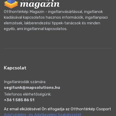
Otthontérkép Magazin - ingatlanvásárlással, ingatlanok
kiadásával kapcsolatos hasznos információk, ingatlanpiaci
elemzések, lakberendezési tippek-tanácsok és minden
egyéb, ami ingatlannal kapcsolatos.
Kapcsolat
Ingatlanirodák számára:
segitunk@mapsolutions.hu
Telefonos elérhetőségünk:
+36 1 585 86 51
Az email elküldésével Ön elfogadja az Otthontérkép Csoport
Adatvédelmi -és Adatkezelési Szabályzatát