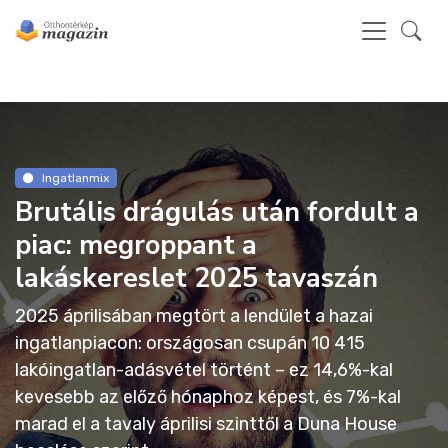
Ingatlanmix
Brutális drágulás után fordult a
piac: megroppant a
lakáskereslet 2025 tavaszán
2025 áprilisában megtört a lendület a hazai
ingatlanpiacon: országosan csupán 10 415
lakóingatlan-adásvétel történt – ez 14,6%-kal
kevesebb az előző hónaphoz képest, és 7%-kal
marad el a tavaly áprilisi szinttől a Duna House