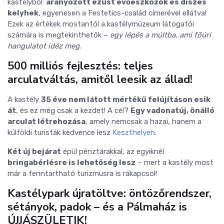
kastélyból:
aranyozott ezüst evőeszközök és díszes
kelyhek
, egyenesen a Festetics-család címerével ellátva!
Ezek az értékek mostantól a kastélymúzeum látogatói
számára is megtekinthetők –
egy lépés a múltba, ami főúri
hangulatot idéz meg
.
500 milliós fejlesztés: teljes
arculatváltás, amitől leesik az állad!
A kastély
35 éve nem látott mértékű felújításon esik
át
, és ez még csak a kezdet! A cél?
Egy vadonatúj, önálló
arculat létrehozása
, amely nemcsak a hazai, hanem a
külföldi turisták kedvence lesz
Keszthelyen
.
Két új bejárat
épül pénztárakkal, az egyiknél
bringabérlésre is lehetőség lesz
– mert a kastély most
már a fenntartható turizmusra is rákapcsol!
Kastélypark újratöltve: öntözőrendszer,
sétányok, padok – és a Pálmaház is
ÚJJÁSZÜLETIK!