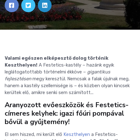
Valami egészen elképesztő dolog történik
Keszthelyen!
A Festetics-kastély – hazánk egyik
leglátogatottabb történelmi ékköve –
gigantikus
fejlesztésen
megy keresztül. Nemcsak a falak újulnak meg,
hanem a kastély szellemisége is – és közben olyan kincsek
kerültek elő, amikre senki sem számított...
Aranyozott evőeszközök és Festetics-
címeres kelyhek: igazi főúri pompával
bővül a gyűjtemény!
El sem hiszed, mi került elő
Keszthelyen
a Festetics-