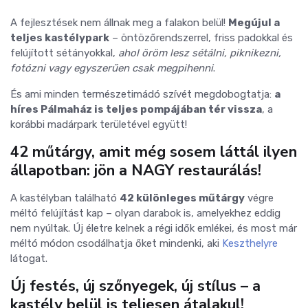
A fejlesztések nem állnak meg a falakon belül!
Megújul a
teljes kastélypark
– öntözőrendszerrel, friss padokkal és
felújított sétányokkal,
ahol öröm lesz sétálni, piknikezni,
fotózni vagy egyszerűen csak megpihenni
.
És ami minden természetimádó szívét megdobogtatja:
a
híres Pálmaház is teljes pompájában tér vissza
, a
korábbi madárpark területével együtt!
42 műtárgy, amit még sosem láttál ilyen
állapotban: jön a NAGY restaurálás!
A kastélyban található
42 különleges műtárgy
végre
méltó felújítást kap – olyan darabok is, amelyekhez eddig
nem nyúltak. Új életre kelnek a régi idők emlékei, és most már
méltó módon csodálhatja őket mindenki, aki
Keszthelyre
látogat.
Új festés, új szőnyegek, új stílus – a
kastély belül is teljesen átalakul!