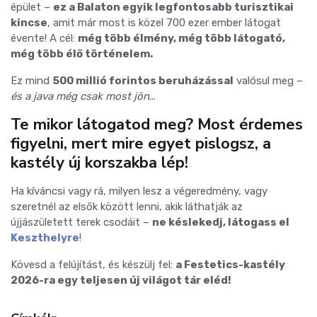
épület –
ez a Balaton egyik legfontosabb turisztikai
kincse
, amit már most is közel 700 ezer ember látogat
évente! A cél:
még több élmény, még több látogató,
még több élő történelem.
Ez mind
500 millió forintos beruházással
valósul meg –
és a java még csak most jön
...
Te mikor látogatod meg?
Most érdemes
figyelni, mert mire egyet pislogsz, a
kastély új korszakba lép!
Ha kíváncsi vagy rá, milyen lesz a végeredmény, vagy
szeretnél az elsők között lenni, akik láthatják az
újjászületett terek csodáit –
ne késlekedj, látogass el
Keszthelyre
!
Kövesd a felújítást, és készülj fel:
a Festetics-kastély
2026-ra egy teljesen új világot tár eléd!