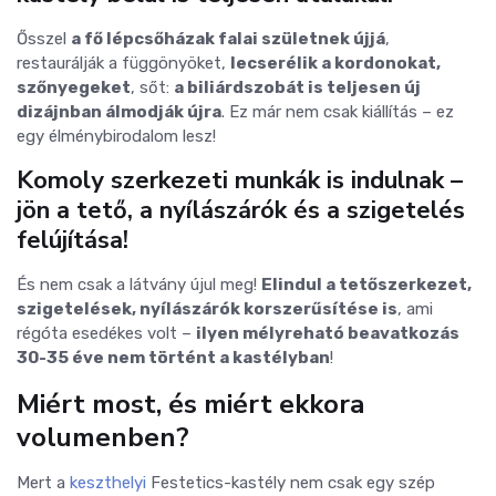
Ősszel
a fő lépcsőházak falai
születnek
újjá
,
restaurálják a függönyöket,
lecserélik a kordonokat,
szőnyegeket
, sőt:
a biliárdszobát is teljesen új
dizájnban álmodják újra
. Ez már nem csak kiállítás – ez
egy élménybirodalom lesz!
Komoly szerkezeti munkák is indulnak –
jön a tető, a nyílászárók és a szigetelés
felújítása!
És nem csak a látvány újul meg!
Elindul a tetőszerkezet,
szigetelések, nyílászárók korszerűsítése is
, ami
régóta esedékes volt –
ilyen mélyreható beavatkozás
30-35 éve nem történt a kastélyban
!
Miért most, és miért ekkora
volumenben?
Mert a
keszthelyi
Festetics-kastély nem csak egy szép