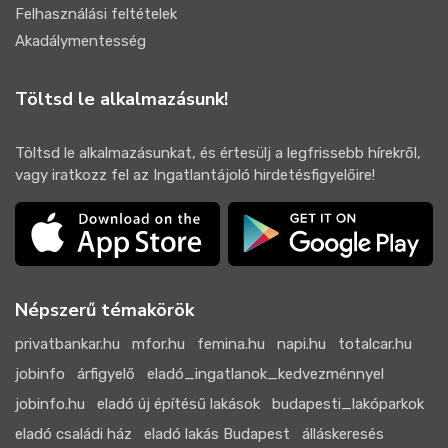
Felhasználási feltételek
Akadálymentesség
Töltsd le alkalmazásunk!
Töltsd le alkalmazásunkat, és értesülj a legfrissebb hírekről,
vagy iratkozz fel az Ingatlantájoló hirdetésfigyelőire!
Népszerű témakörök
privatbankar.hu
mfor.hu
femina.hu
napi.hu
totalcar.hu
jobinfo
árfigyelő
eladó_ingatlanok_kedvezménnyel
jobinfo.hu
eladó új építésű lakások
budapesti_lakóparkok
eladó családi ház
eladó lakás Budapest
álláskeresés