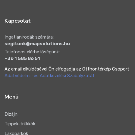
Kapcsolat
Ingatlanirodák számára:
segitunk@mapsolutions.hu
Telefonos elérhetőségünk:
+36 1 585 86 51
Az email elküldésével Ön elfogadja az Otthontérkép Csoport
Adatvédelmi -és Adatkezelési Szabályzatát
Menü
Dizájn
Tippek-trükkök
Lakóparkok