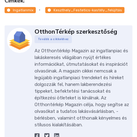
Címkék:
Ingatlanmix
Keszthely_Festetics-kastély_felújítás
OtthonTérkép szerkesztőség
Tovább a cikkekhez
Az Otthontérkép Magazin az ingatlanpiac és
lakáskeresés világában nyújt értékes
információkat, útmutatásokat és inspirációt
olvasóinak. A magazin cikkei nemcsak a
legújabb ingatlanpiaci trendeket és híreket
dolgozzák fel, hanem lakberendezési
tippeket, befektetési tanácsokat és
építkezési ötleteket is kínálnak. Az
Otthontérkép Magazin célja, hogy segítse az
olvasókat a tudatos lakásvásárlásban, -
bérlésben, valamint otthonaik kényelmes és
stílusos kialakításában.