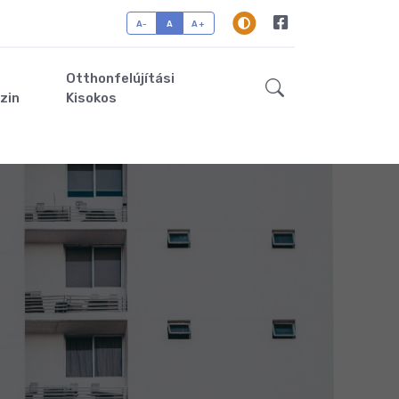
A-
A
A+
Otthonfelújítási
zin
Kisokos