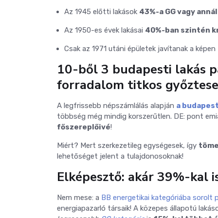
Az 1945 előtti lakások
43%-a GG vagy annál
Az 1950-es évek lakásai
40%-ban szintén k
Csak az 1971 utáni épületek javítanak a képen
10-ből 3 budapesti lakás p
forradalom titkos győztese
A legfrissebb népszámlálás alapján
a budapest
többség még mindig korszerűtlen. DE: pont emi
főszereplőivé
!
Miért? Mert szerkezetileg egységesek, így
töme
lehetőséget jelent a tulajdonosoknak!
Elképesztő: akár 39%-kal is
Nem mese: a
BB energetikai kategóriába sorolt 
energiapazarló társaik! A közepes állapotú laká