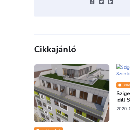
Cikkajánló
eladó_családi_ház
Szigetmonostor: Duna-parti
idill Szentendre mellett
2020-05-26