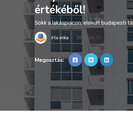
értékéből!
Sokk a lakáspiacon: elavult budapesti t
írta
erika
2025-06-19
Megosztás: