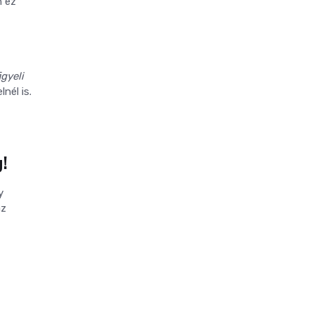
n ez
igyeli
nél is.
!
y
az