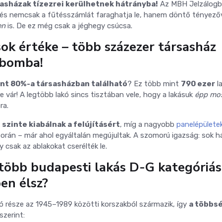
sasházak tízezrei kerülhetnek hátrányba!
Az MBH Jelzálogb
sítés nemcsak a fűtésszámlát faraghatja le, hanem döntő tényező
en
is. De ez még csak a jéghegy csúcsa.
sok értéke – több százezer társasház
t bomba!
nt 80%-a társasházban található
? Ez több mint
790 ezer
l
sre vár! A legtöbb lakó sincs tisztában vele, hogy a lakásuk
épp mo
ra.
k
szinte kiabálnak a felújításért
, míg a nagyobb
panelépülete
során – már ahol egyáltalán megújultak. A szomorú igazság: sok h
 csak az ablakokat cserélték le.
gtöbb budapesti lakás D-G kategóriás
ben élsz?
 része az 1945–1989 közötti korszakból származik, így
a többs
szerint: