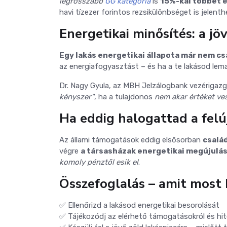
legrosszabb
GG kategória
is
15%-kal többet é
havi tízezer forintos rezsikülönbséget is jelenth
Energetikai minősítés: a jöv
Egy lakás energetikai állapota már nem cs
az energiafogyasztást – és ha a te lakásod lemar
Dr. Nagy Gyula, az MBH Jelzálogbank vezérigazg
kényszer"
, ha a tulajdonos
nem akar értéket ves
Ha eddig halogattad a felú
Az állami támogatások eddig elsősorban
csalá
végre
a társasházak energetikai megújulá
komoly pénztől esik el
.
Összefoglalás – amit most 
✅ Ellenőrizd a lakásod energetikai besorolását
✅ Tájékozódj az elérhető támogatásokról és hit