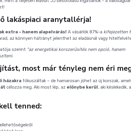
r
, mint a teljesen elavult JJ besorolású ingatlanok - a valóságba
et!
ő lakáspiaci aranytallérja!
ak extra – hanem alapelvárás!
A vásárlók 87%-a
kifejezetten f
ad, az könnyen hátrányt jelenthet az eladásnál vagy hitelfelvétel
atója szerint
"az energetikai korszerűsítés nem opció, hanem
zíteni
.
jítást, most már tényleg nem éri meg
di házakra
fókuszáltak – de hamarosan jöhet az új korszak, amel
sát
célozza meg. Aki most lép, az
előnybe kerül
, aki késlekedik, 
kell tenned:
ellehetőségekről