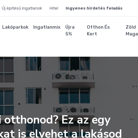
Új építésű ingatlanok
Hitel
Ingyenes hirdetés feladás
Lakóparkok
Ingatlanmix
Újra
Otthon És
Zöld
5%
Kert
Maga
i otthonod? Ez az egy
kat is elvehet a lakásod