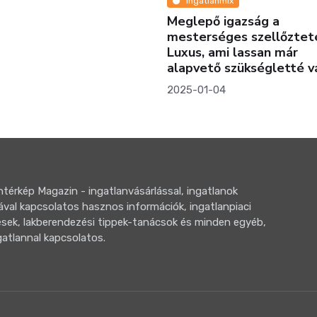
gatlanmix
Pénz
epő igazság a
Maradunk home office-b
erséges szellőztetésről:
rugalmasság a kulcsszó!
, ami lassan már
2022-12-19
ető szükségletté válik?
01-04
térkép Magazin - ingatlanvásárlással, ingatlanok
ával kapcsolatos hasznos információk, ingatlanpiaci
sek, lakberendezési tippek-tanácsok és minden egyéb,
gatlannal kapcsolatos.