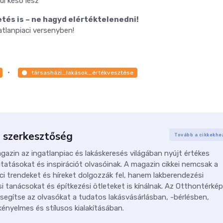
úl késő lesz
és is – ne hagyd elértéktelenedni!
gatlanpiaci versenyben!
társasházi_lakások_értékvesztése
 szerkesztőség
Tovább a cikkekhe
azin az ingatlanpiac és lakáskeresés világában nyújt értékes
tatásokat és inspirációt olvasóinak. A magazin cikkei nemcsak a
ci trendeket és híreket dolgozzák fel, hanem lakberendezési
i tanácsokat és építkezési ötleteket is kínálnak. Az Otthontérkép
 segítse az olvasókat a tudatos lakásvásárlásban, -bérlésben,
ényelmes és stílusos kialakításában.