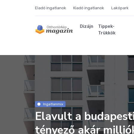
Eladó ingatlanok
Kiadó ingatlanok
Lakópark
Dizájn
Tippek-
Trükkök
Ingatlanmix
Elavult a budapest
tényező akár millió