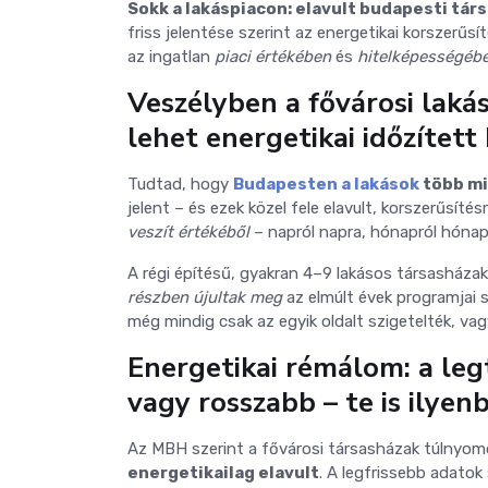
Sokk a lakáspiacon: elavult budapesti tár
friss jelentése szerint az energetikai korszerű
az ingatlan
piaci értékében
és
hitelképességéb
Veszélyben a fővárosi laká
lehet energetikai időzítet
Tudtad, hogy
Budapesten a lakások
több mi
jelent – és ezek közel fele elavult, korszerűsíté
veszít értékéből
– napról napra, hónapról hónap
A régi építésű, gyakran 4–9 lakásos társasháza
részben újultak meg
az elmúlt évek programjai 
még mindig csak az egyik oldalt szigetelték, vagy
Energetikai rémálom: a le
vagy rosszabb – te is ilyen
Az MBH szerint a fővárosi társasházak túlnyomó
energetikailag elavult
. A legfrissebb adatok 