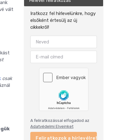
Hírlevél feliratkozás
ank
vé vált
Iratkozz fel hírlevelünkre, hogy
elsőként értesülj az új
cikkekről!
akást
st
k
csak
áznál
A feliratkozással elfogadod az
Adatvédelmi Elveinket
égük
Feliratkozok a hírlevélre!