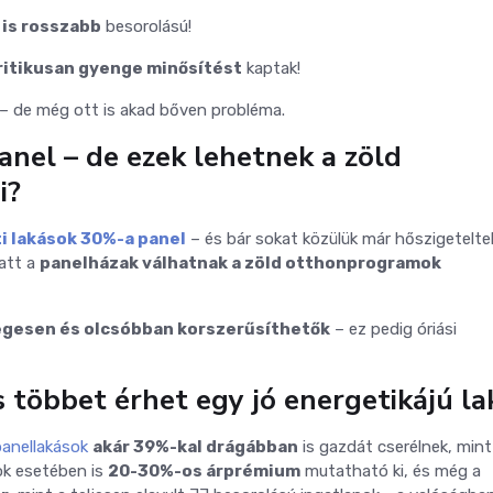
 is rosszabb
besorolású!
ritikusan gyenge minősítést
kaptak!
 – de még ott is akad bőven probléma.
anel – de ezek lehetnek a zöld
i?
i lakások 30%-a panel
– és bár sokat közülük már hőszigetelte
att a
panelházak válhatnak a zöld otthonprogramok
gesen és olcsóbban korszerűsíthetők
– ez pedig óriási
 többet érhet egy jó energetikájú la
panellakások
akár 39%-kal drágábban
is gazdát cserélnek, mint
sok esetében is
20-30%-os árprémium
mutatható ki, és még a