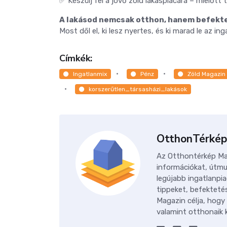
✅ Készülj fel a jövő zöld lakáspiacára – mielőtt t
A lakásod nemcsak otthon, hanem befektet
Most dől el, ki lesz nyertes, és ki marad le az in
Címkék:
Ingatlanmix
Pénz
Zöld Magazin
korszerűtlen_társasházi_lakások
OtthonTérkép
Az Otthontérkép Mag
információkat, útmu
legújabb ingatlanpia
tippeket, befektetés
Magazin célja, hogy
valamint otthonaik k