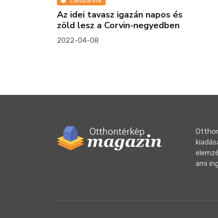
In
án napos és
Megl
-negyedben
mest
Luxus
alapv
2025-
Otthon
kiadás
elemzé
ami in