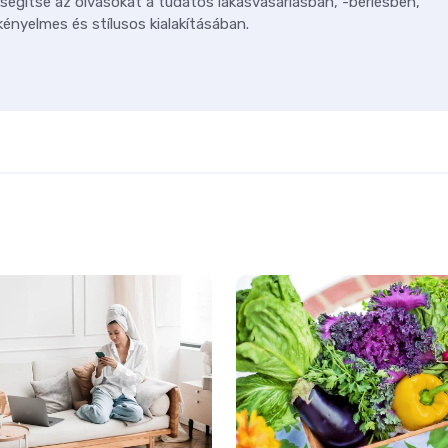
 segítse az olvasókat a tudatos lakásvásárlásban, -bérlésben,
ényelmes és stílusos kialakításában.