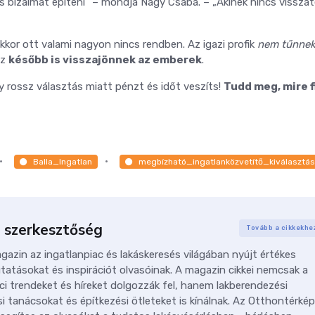
es bizalmat építeni” – mondja Nagy Csaba. – „Akinek nincs vissza
akkor ott valami nagyon nincs rendben. Az igazi profik
nem tűnnek 
ez
később is visszajönnek az emberek
.
 rossz választás miatt pénzt és időt veszíts!
Tudd meg, mire f
Balla_Ingatlan
megbízható_ingatlanközvetítő_kiválasztá
 szerkesztőség
Tovább a cikkekhe
azin az ingatlanpiac és lakáskeresés világában nyújt értékes
tatásokat és inspirációt olvasóinak. A magazin cikkei nemcsak a
ci trendeket és híreket dolgozzák fel, hanem lakberendezési
i tanácsokat és építkezési ötleteket is kínálnak. Az Otthontérkép