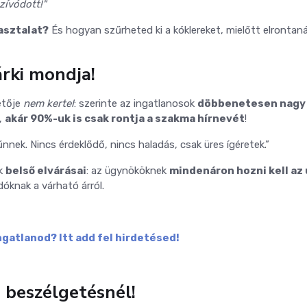
zívódott!"
asztalat?
És hogyan szűrheted ki a kóklereket, mielőtt elrontan
rki mondja!
etője
nem kertel
: szerinte az ingatlanosok
döbbenetesen nagy
,
akár 90%-uk is csak rontja a szakma hírnevét
!
nek. Nincs érdeklődő, nincs haladás, csak üres ígéretek.”
ek
belső elvárásai
: az ügynököknek
mindenáron hozni kell az 
dóknak a várható árról.
ngatlanod? Itt add fel hirdetésed!
ő beszélgetésnél!