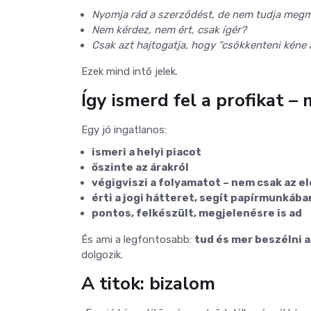
Nyomja rád a szerződést, de nem tudja meg
Nem kérdez, nem ért, csak ígér?
Csak azt hajtogatja, hogy “csökkenteni kéne 
Ezek mind intő jelek.
Így ismerd fel a profikat – 
Egy jó ingatlanos:
ismeri a helyi piacot
őszinte az árakról
végigviszi a folyamatot – nem csak az el
érti a jogi hátteret, segít papírmunkába
pontos, felkészült, megjelenésre is ad
És ami a legfontosabb:
tud és mer beszélni a
dolgozik.
A titok: bizalom