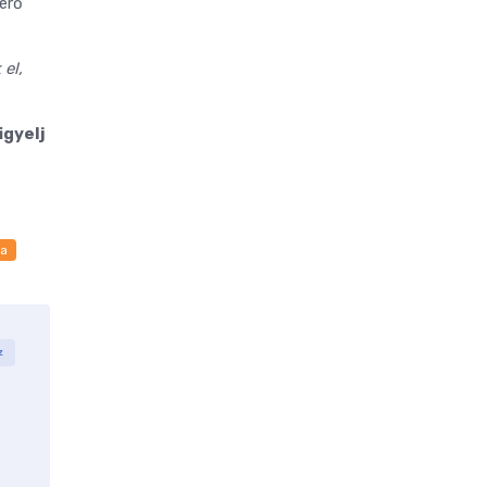
térő
el,
igyelj
sa
z