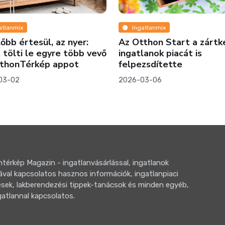
atlanmix
Ingatlanmix
lőbb értesül, az nyer:
Az Otthon Start a zártk
 tölti le egyre több vevő
ingatlanok piacát is
tthonTérkép appot
felpezsdítette
03-02
2026-03-06
térkép Magazin - ingatlanvásárlással, ingatlanok
ával kapcsolatos hasznos információk, ingatlanpiaci
sek, lakberendezési tippek-tanácsok és minden egyéb,
gatlannal kapcsolatos.