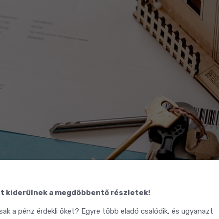
st kiderülnek a megdöbbentő részletek!
k a pénz érdekli őket? Egyre több eladó csalódik, és ugyanazt