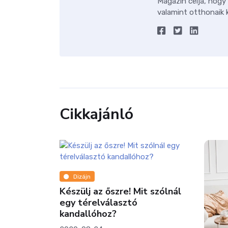
Magazin célja, hogy
valamint otthonaik k
Cikkajánló
Dizájn
Készülj az őszre! Mit szólnál
egy térelválasztó
kandallóhoz?