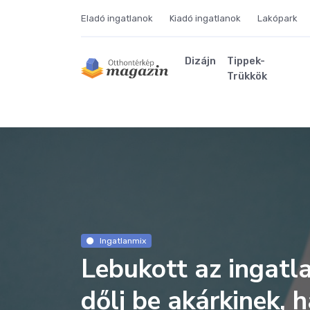
Eladó ingatlanok
Kiadó ingatlanok
Lakópark
Dizájn
Tippek-
Trükkök
Ingatlanmix
Lebukott az ingatl
dőlj be akárkinek, 