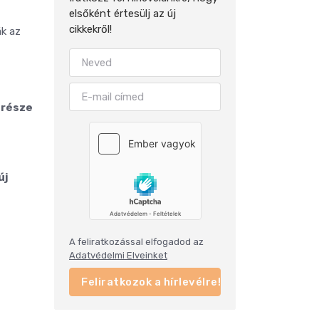
elsőként értesülj az új
cikkekről!
ák az
 része
új
A feliratkozással elfogadod az
Adatvédelmi Elveinket
Feliratkozok a hírlevélre!