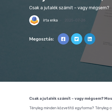
Csak a jutalék számít – vagy mégsem?
írta
erika
2025-07-26
Megosztás:
Csak a jutalék számít – vagy mégsem? Mo
Tényleg minden közvetítő egyforma? Tényleg csa