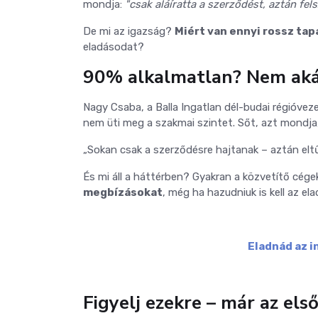
mondja:
"csak aláíratta a szerződést, aztán fels
De mi az igazság?
Miért van ennyi rossz tap
eladásodat?
90% alkalmatlan? Nem aká
Nagy Csaba, a Balla Ingatlan dél-budai régióvez
nem üti meg a szakmai szintet. Sőt, azt mondja
„Sokan csak a szerződésre hajtanak – aztán eltűn
És mi áll a háttérben? Gyakran a közvetítő cég
megbízásokat
, még ha hazudniuk is kell az ela
Eladnád az i
Figyelj ezekre – már az els