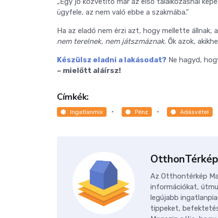
„Egy jó közvetítő már az első találkozásnál kép
ügyfele, az nem való ebbe a szakmába.”
Ha az eladó nem érzi azt, hogy mellette állnak, 
nem terelnek, nem játszmáznak
. Ők azok, akikh
Készülsz eladni a lakásodat?
Ne hagyd, hogy
– mielőtt aláírsz!
Címkék:
Ingatlanmix
Pénz
Adásvétel
OtthonTérkép
Az Otthontérkép Mag
információkat, útmu
legújabb ingatlanpia
tippeket, befektetés