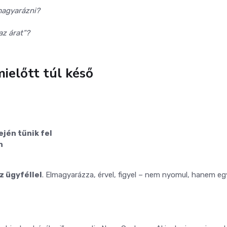
magyarázni?
az árat”?
mielőtt túl késő
ején tűnik fel
n
z ügyféllel
. Elmagyarázza, érvel, figyel – nem nyomul, hanem eg