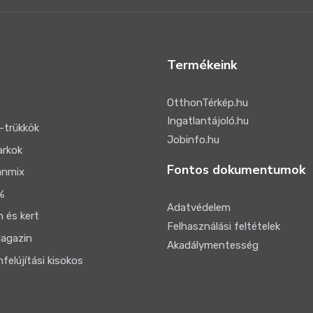
Termékeink
OtthonTérkép.hu
Ingatlantájoló.hu
-trükkök
Jobinfo.hu
arkok
Fontos dokumentumok
anmix
%
Adatvédelem
 és kert
Felhasználási feltételek
agazin
Akadálymentesség
felújítási kisokos