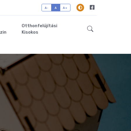
A-
A
A+
Otthonfelújítási
zin
Kisokos