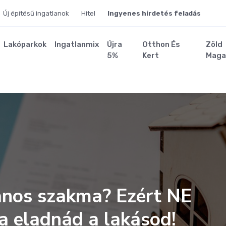
Új építésű ingatlanok
Hitel
Ingyenes hirdetés feladás
Lakóparkok
Ingatlanmix
Újra
Otthon És
Zöld
5%
Kert
Maga
anos szakma? Ezért NE
ha eladnád a lakásod!