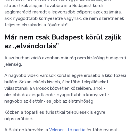
statisztikák alapján továbbra is a Budapest körüli
agglomeráció maradt a legvonzóbb célpont azok számára,
akik nyugodtabb környezetre vágynak, de nem szeretnének
teljesen elszakadni a fővárostól.
Már nem csak Budapest körül zajlik
az „elvándorlás”
A szuburbanizáció azonban már rég nem kizárólag budapesti
jelenség.
A nagyobb vidéki városok körül is egyre erősebb a kiköltözési
hullám. Sokan inkább kisebb, élhetőbb településeket
választanak a városok közvetlen közelében, ahol: •
olcsóbbak az ingatlanok • nyugodtabb a környezet •
nagyobb az élettér • és jobb az életminőség
Közben a tóparti és turisztikai települések is egyre
népszerűbbek.
A Balaton környéke, a
Velencei-tó partja
és több nyugat-