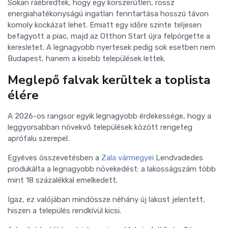
Sokan ráébredtek, hogy egy korszerűtlen, rossz
energiahatékonyságú ingatlan fenntartása hosszú távon
komoly kockázat lehet. Emiatt egy időre szinte teljesen
befagyott a piac, majd az Otthon Start újra felpörgette a
keresletet. A legnagyobb nyertesek pedig sok esetben nem
Budapest, hanem a kisebb települések lettek.
Meglepő falvak kerültek a toplista
élére
A 2026-os rangsor egyik legnagyobb érdekessége, hogy a
leggyorsabban növekvő települések között rengeteg
aprófalu szerepel.
Egyéves összevetésben a
Zala vármegyei
Lendvadedes
produkálta a legnagyobb növekedést: a lakosságszám több
mint 18 százalékkal emelkedett.
Igaz, ez valójában mindössze néhány új lakost jelentett,
hiszen a település rendkívül kicsi.