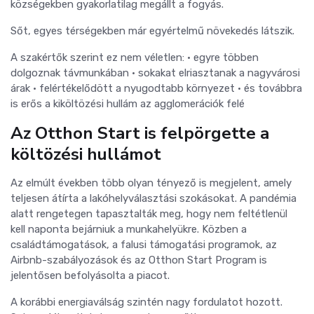
községekben gyakorlatilag megállt a fogyás.
Sőt, egyes térségekben már egyértelmű növekedés látszik.
A szakértők szerint ez nem véletlen: • egyre többen
dolgoznak távmunkában • sokakat elriasztanak a nagyvárosi
árak • felértékelődött a nyugodtabb környezet • és továbbra
is erős a kiköltözési hullám az agglomerációk felé
Az Otthon Start is felpörgette a
költözési hullámot
Az elmúlt években több olyan tényező is megjelent, amely
teljesen átírta a lakóhelyválasztási szokásokat. A pandémia
alatt rengetegen tapasztalták meg, hogy nem feltétlenül
kell naponta bejárniuk a munkahelyükre. Közben a
családtámogatások, a falusi támogatási programok, az
Airbnb-szabályozások és az Otthon Start Program is
jelentősen befolyásolta a piacot.
A korábbi energiaválság szintén nagy fordulatot hozott.