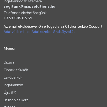
Ingatlanirodák számára:
segitunk@mapsolutions.hu
Telefonos elérhetőségünk:
+36 1 585 86 51
Az email elküldésével Ön elfogadja az Otthontérkép Csoport
Adatvédelmi -és Adatkezelési Szabályzatát
Menü
Dizájn
Tippek-trükkök
Lakóparkok
Ingatlanmix
Újra 5%
Otthon és kert