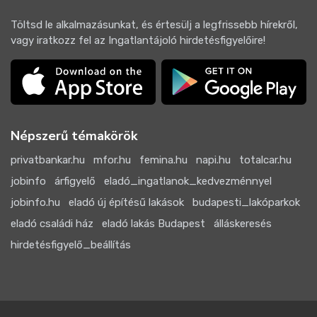
Töltsd le alkalmazásunkat, és értesülj a legfrissebb hírekről,
vagy iratkozz fel az Ingatlantájoló hirdetésfigyelőire!
Népszerű témakörök
privatbankar.hu
mfor.hu
femina.hu
napi.hu
totalcar.hu
jobinfo
árfigyelő
eladó_ingatlanok_kedvezménnyel
jobinfo.hu
eladó új építésű lakások
budapesti_lakóparkok
eladó családi ház
eladó lakás Budapest
álláskeresés
hirdetésfigyelő_beállítás