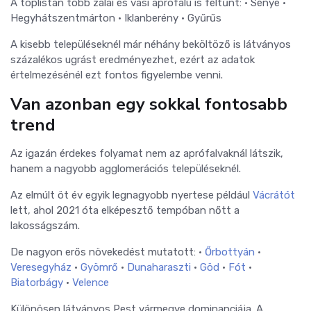
A toplistán több zalai és vasi aprófalu is feltűnt: • Sénye •
Hegyhátszentmárton • Iklanberény • Gyűrűs
A kisebb településeknél már néhány beköltöző is látványos
százalékos ugrást eredményezhet, ezért az adatok
értelmezésénél ezt fontos figyelembe venni.
Van azonban egy sokkal fontosabb
trend
Az igazán érdekes folyamat nem az aprófalvaknál látszik,
hanem a nagyobb agglomerációs településeknél.
Az elmúlt öt év egyik legnagyobb nyertese például
Vácrátót
lett, ahol 2021 óta elképesztő tempóban nőtt a
lakosságszám.
De nagyon erős növekedést mutatott: •
Őrbottyán
•
Veresegyház
•
Gyömrő
•
Dunaharaszti
•
Göd
•
Fót
•
Biatorbágy
•
Velence
Különösen látványos Pest vármegye dominanciája. A