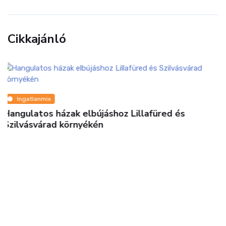
Cikkajánló
Ingatlanmix
Megdöbbentő fordulat: újabb magyar város zárja
be kapuit a betelepülők előtt – még nyelvtudás
és pénz is kellhet!