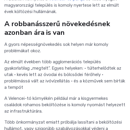
magyarországi település is komoly nyertese lett az elmúlt
évek költözési hullámának.
A robbanásszerű növekedésnek
azonban ára is van
A gyors népességnövekedés sok helyen már komoly
problémákat okoz.
Az elmúlt években több agglomerációs település
gyakorlatilag „megtelt”. Egyes helyeken: • túlterhelődtek az
utak • kevés lett az óvodai és bölcsődei férőhely •
problémássá vált az ivóvízellátás • és a közművek sem bírták
a tempót
A Velencei-tó környékén például már a kisgyermekes
családok rohamos beköltözése is komoly nyomást helyezett
az infrastruktúrára.
Több önkormányzat emiatt próbálja lassítani a beköltözési
hullámot, vagy szigorúbb szabályozásokkal védeni a