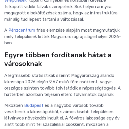
települések
, tóparti környékek és korábban kevésbé
felkapott vidéki falvak szerepelnek. Sok helyen annyira
megugrott a beköltözések száma, hogy az infrastruktúra
már alig tud lépést tartani a változással.
A
Pénzcentrum
friss elemzése alapján most megmutatjuk,
mely települések lettek Magyarország új slágerhelyei 2026-
ban.
Egyre többen fordítanak hátat a
városoknak
A legfrissebb statisztikák szerint Magyarország állandó
lakossága 2026 elején 9,67 millió főre csökkent, vagyis
országos szinten tovább folytatódik a népességfogyás. A
háttérben azonban teljesen eltérő folyamatok zajlanak.
Miközben
Budapest
és a nagyobb városok tovább
veszítenek a lakosságukból, számos kisebb településen
látványos növekedés indult el. A főváros lakossága egy év
alatt több mint fél százalékkal csökkent, miközben a