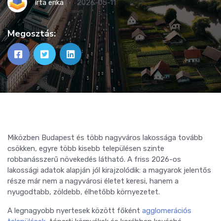
írta
erika
2026-05-11
Megosztás:
Miközben Budapest és több nagyváros lakossága tovább
csökken, egyre több kisebb településen szinte
robbanásszerű növekedés látható. A friss 2026-os
lakossági adatok alapján jól kirajzolódik: a magyarok jelentős
része már nem a nagyvárosi életet keresi, hanem a
nyugodtabb, zöldebb, élhetőbb környezetet.
A legnagyobb nyertesek között főként
agglomerációs