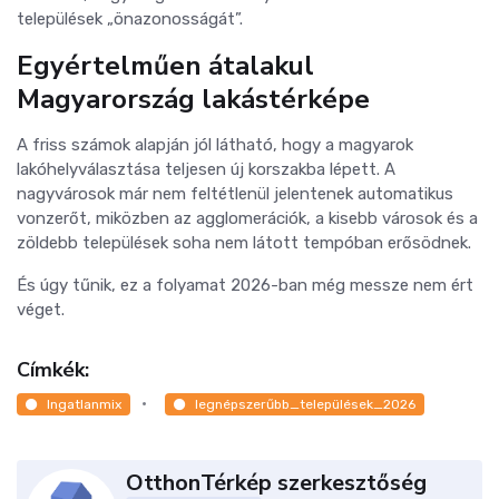
települések „önazonosságát”.
Egyértelműen átalakul
Magyarország lakástérképe
A friss számok alapján jól látható, hogy a magyarok
lakóhelyválasztása teljesen új korszakba lépett. A
nagyvárosok már nem feltétlenül jelentenek automatikus
vonzerőt, miközben az agglomerációk, a kisebb városok és a
zöldebb települések soha nem látott tempóban erősödnek.
És úgy tűnik, ez a folyamat 2026-ban még messze nem ért
véget.
Címkék:
Ingatlanmix
legnépszerűbb_települések_2026
OtthonTérkép szerkesztőség