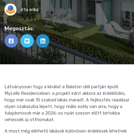
írta
erika
2026-05-18
Megosztás:
Látványosan fogy a kínálat a Balaton déli partján épülő
MyLelle Residenceben: a projekt iránt akkora az érdeklődés,
hogy már csak 10 szabad lakás maradt. A fejlesztés ráadásul
olyan szakaszba lépett, hogy reális esély van arra, hogy a
tulajdonosok már a 2026-os nyári szezon előtt birtokba
vehessék új otthonukat.
A most még elérhető lakások különösen érdekesek lehetnek