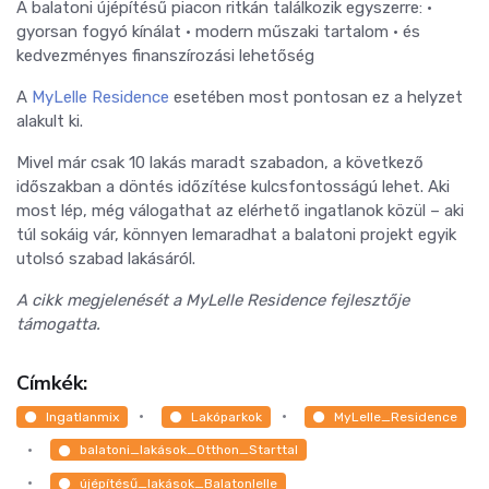
A balatoni újépítésű piacon ritkán találkozik egyszerre: •
gyorsan fogyó kínálat • modern műszaki tartalom • és
kedvezményes finanszírozási lehetőség
A
MyLelle Residence
esetében most pontosan ez a helyzet
alakult ki.
Mivel már csak 10 lakás maradt szabadon, a következő
időszakban a döntés időzítése kulcsfontosságú lehet. Aki
most lép, még válogathat az elérhető ingatlanok közül – aki
túl sokáig vár, könnyen lemaradhat a balatoni projekt egyik
utolsó szabad lakásáról.
A cikk megjelenését a MyLelle Residence fejlesztője
támogatta.
Címkék:
Ingatlanmix
Lakóparkok
MyLelle_Residence
balatoni_lakások_Otthon_Starttal
újépítésű_lakások_Balatonlelle