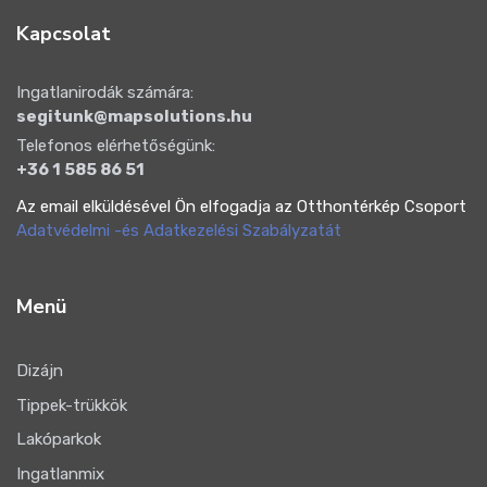
Kapcsolat
Ingatlanirodák számára:
segitunk@mapsolutions.hu
Telefonos elérhetőségünk:
+36 1 585 86 51
Az email elküldésével Ön elfogadja az Otthontérkép Csoport
Adatvédelmi -és Adatkezelési Szabályzatát
Menü
Dizájn
Tippek-trükkök
Lakóparkok
Ingatlanmix