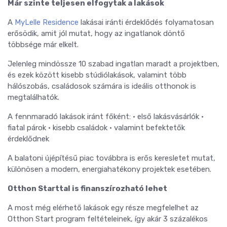
Már szinte teljesen elfogytak a lakások
A
MyLelle Residence
lakásai iránti érdeklődés folyamatosan
erősödik, amit jól mutat, hogy az ingatlanok döntő
többsége már elkelt.
Jelenleg mindössze 10 szabad ingatlan maradt a projektben,
és ezek között kisebb stúdiólakások, valamint több
hálószobás, családosok számára is ideális otthonok is
megtalálhatók.
A fennmaradó lakások iránt főként: • első lakásvásárlók •
fiatal párok • kisebb családok • valamint befektetők
érdeklődnek
A balatoni újépítésű piac továbbra is erős keresletet mutat,
különösen a modern, energiahatékony projektek esetében.
Otthon Starttal is finanszírozható lehet
A most még elérhető lakások egy része megfelelhet az
Otthon Start program feltételeinek, így akár 3 százalékos