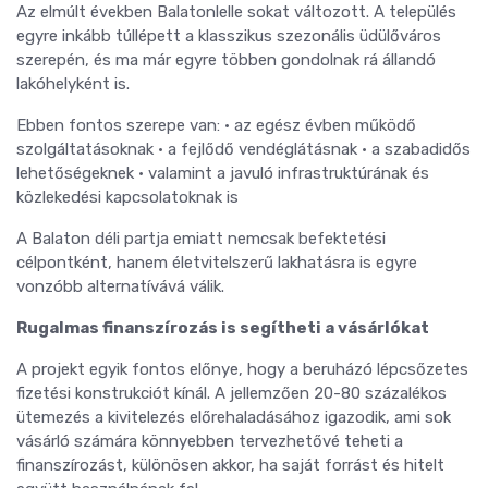
Az elmúlt években Balatonlelle sokat változott. A település
egyre inkább túllépett a klasszikus szezonális üdülőváros
szerepén, és ma már egyre többen gondolnak rá állandó
lakóhelyként is.
Ebben fontos szerepe van: • az egész évben működő
szolgáltatásoknak • a fejlődő vendéglátásnak • a szabadidős
lehetőségeknek • valamint a javuló infrastruktúrának és
közlekedési kapcsolatoknak is
A Balaton déli partja emiatt nemcsak befektetési
célpontként, hanem életvitelszerű lakhatásra is egyre
vonzóbb alternatívává válik.
Rugalmas finanszírozás is segítheti a vásárlókat
A projekt egyik fontos előnye, hogy a beruházó lépcsőzetes
fizetési konstrukciót kínál. A jellemzően 20-80 százalékos
ütemezés a kivitelezés előrehaladásához igazodik, ami sok
vásárló számára könnyebben tervezhetővé teheti a
finanszírozást, különösen akkor, ha saját forrást és hitelt