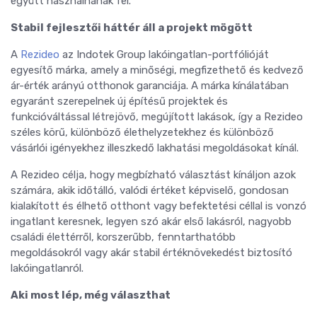
együtt használnának fel.
Stabil fejlesztői háttér áll a projekt mögött
A
Rezideo
az Indotek Group lakóingatlan-portfólióját
egyesítő márka, amely a minőségi, megfizethető és kedvező
ár-érték arányú otthonok garanciája. A márka kínálatában
egyaránt szerepelnek új építésű projektek és
funkcióváltással létrejövő, megújított lakások, így a Rezideo
széles körű, különböző élethelyzetekhez és különböző
vásárlói igényekhez illeszkedő lakhatási megoldásokat kínál.
A Rezideo célja, hogy megbízható választást kínáljon azok
számára, akik időtálló, valódi értéket képviselő, gondosan
kialakított és élhető otthont vagy befektetési céllal is vonzó
ingatlant keresnek, legyen szó akár első lakásról, nagyobb
családi élettérről, korszerűbb, fenntarthatóbb
megoldásokról vagy akár stabil értéknövekedést biztosító
lakóingatlanról.
Aki most lép, még választhat