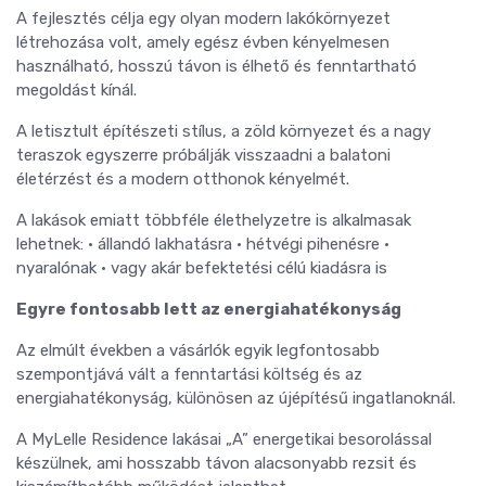
A fejlesztés célja egy olyan modern lakókörnyezet
létrehozása volt, amely egész évben kényelmesen
használható, hosszú távon is élhető és fenntartható
megoldást kínál.
A letisztult építészeti stílus, a zöld környezet és a nagy
teraszok egyszerre próbálják visszaadni a balatoni
életérzést és a modern otthonok kényelmét.
A lakások emiatt többféle élethelyzetre is alkalmasak
lehetnek: • állandó lakhatásra • hétvégi pihenésre •
nyaralónak • vagy akár befektetési célú kiadásra is
Egyre fontosabb lett az energiahatékonyság
Az elmúlt években a vásárlók egyik legfontosabb
szempontjává vált a fenntartási költség és az
energiahatékonyság, különösen az újépítésű ingatlanoknál.
A MyLelle Residence lakásai „A” energetikai besorolással
készülnek, ami hosszabb távon alacsonyabb rezsit és