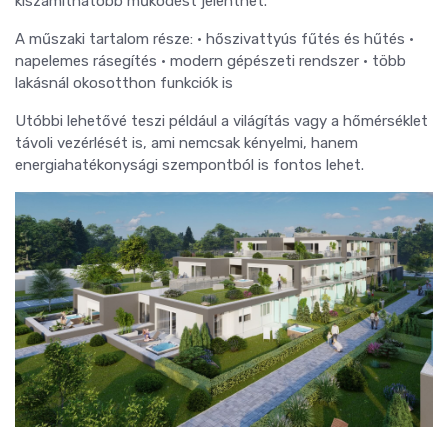
kiszámíthatóbb működést jelenthet.
A műszaki tartalom része: • hőszivattyús fűtés és hűtés •
napelemes rásegítés • modern gépészeti rendszer • több
lakásnál okosotthon funkciók is
Utóbbi lehetővé teszi például a világítás vagy a hőmérséklet
távoli vezérlését is, ami nemcsak kényelmi, hanem
energiahatékonysági szempontból is fontos lehet.