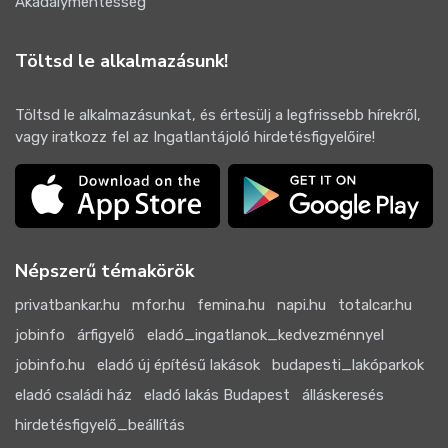
Akadálymentesség
Töltsd le alkalmazásunk!
Töltsd le alkalmazásunkat, és értesülj a legfrissebb hírekről,
vagy iratkozz fel az Ingatlantájoló hirdetésfigyelőire!
Népszerű témakörök
privatbankar.hu
mfor.hu
femina.hu
napi.hu
totalcar.hu
jobinfo
árfigyelő
eladó_ingatlanok_kedvezménnyel
jobinfo.hu
eladó új építésű lakások
budapesti_lakóparkok
eladó családi ház
eladó lakás Budapest
álláskeresés
hirdetésfigyelő_beállítás