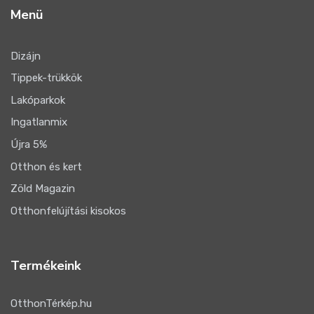
Menü
Dizájn
Tippek-trükkök
Lakóparkok
Ingatlanmix
Újra 5%
Otthon és kert
Zöld Magazin
Otthonfelújítási kisokos
Termékeink
OtthonTérkép.hu