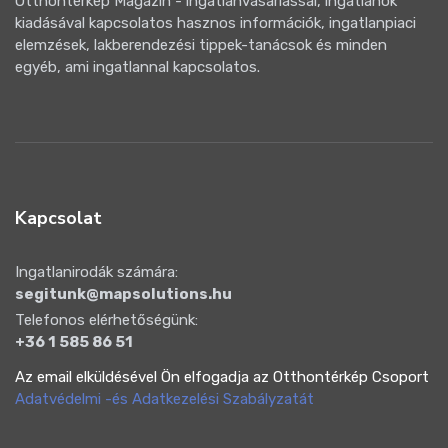
Otthontérkép Magazin - ingatlanvásárlással, ingatlanok
kiadásával kapcsolatos hasznos információk, ingatlanpiaci
elemzések, lakberendezési tippek-tanácsok és minden
egyéb, ami ingatlannal kapcsolatos.
Kapcsolat
Ingatlanirodák számára:
segitunk@mapsolutions.hu
Telefonos elérhetőségünk:
+36 1 585 86 51
Az email elküldésével Ön elfogadja az Otthontérkép Csoport
Adatvédelmi -és Adatkezelési Szabályzatát