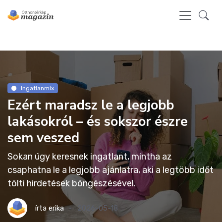
Ingatlanmix
Ezért maradsz le a legjobb
lakásokról – és sokszor észre
sem veszed
Sokan úgy keresnek ingatlant, mintha az
csaphatna le a legjobb ajánlatra, aki a legtöbb időt
tölti hirdetések böngészésével.
írta
erika
2026-05-18