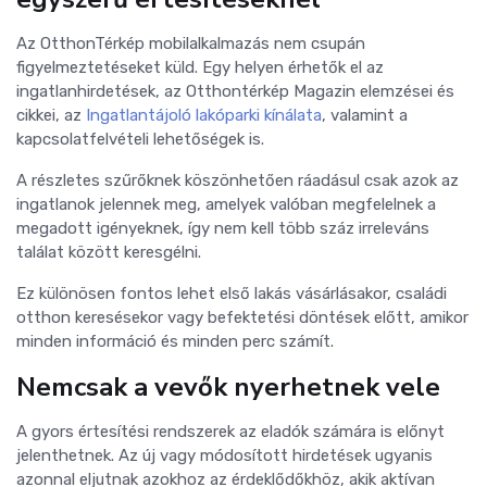
Az OtthonTérkép mobilalkalmazás nem csupán
figyelmeztetéseket küld. Egy helyen érhetők el az
ingatlanhirdetések, az Otthontérkép Magazin elemzései és
cikkei, az
Ingatlantájoló lakóparki kínálata
, valamint a
kapcsolatfelvételi lehetőségek is.
A részletes szűrőknek köszönhetően ráadásul csak azok az
ingatlanok jelennek meg, amelyek valóban megfelelnek a
megadott igényeknek, így nem kell több száz irreleváns
találat között keresgélni.
Ez különösen fontos lehet első lakás vásárlásakor, családi
otthon keresésekor vagy befektetési döntések előtt, amikor
minden információ és minden perc számít.
Nemcsak a vevők nyerhetnek vele
A gyors értesítési rendszerek az eladók számára is előnyt
jelenthetnek. Az új vagy módosított hirdetések ugyanis
azonnal eljutnak azokhoz az érdeklődőkhöz, akik aktívan