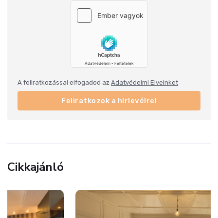
A feliratkozással elfogadod az
Adatvédelmi Elveinket
Feliratkozok a hírlevélre!
Cikkajánló