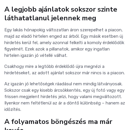
A legjobb ajánlatok sokszor szinte
láthatatlanul jelennek meg
Egy lakás hónapokig változatlan áron szerepelhet a piacon,
majd az eladó hirtelen enged az árból. Egy másik esetben új
hirdetés kerül fel, amely azonnal felkelti a komoly érdeklődők
figyelmét. Ezek azok a pillanatok, amikor egy ingatlan
hirtelen igazán jó vétellé válhat.
Csakhogy mire a legtöbb érdeklődő újra megnézi a
hirdetéseket, az adott ajánlat sokszor már nincs is a piacon.
Az igazán jó lehetőségek ráadásul nem mindig látványosak.
Sokszor csak egy kisebb árcsökkentés, egy új fotó vagy egy
frissen megjelent hirdetés jelzi, hogy valami megváltozott.
Ilyenkor nem feltétlenül az ár a döntő különbség – hanem az
időzítés.
A folyamatos böngészés ma már