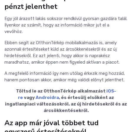
pénzt jelenthet
Egy jól árazott lakás sokszor rendkívül gyorsan gazdára talál.
Ilyenkor az számít, hogy az információ mikor jut el a
vevőhöz.
Ebben segít az OtthonTérkép mobilalkalmazás is, amely
azonnali értesítéseket küld az árcsökkenésekről és az új
hirdetésekről. Ez azt jelenti, hogy akkor is naprakész
maradhatsz, amikor éppen nem figyeled aktívan a piacot.
A megfelelő információ így nem utólag érkezik meg hozzád,
hanem pontosan akkor, amikor még valódi előnyt jelenthet.
Töltsd le az OtthonTérkép alkalmazást
iOS-
re
vagy
Androidra
, és értesülj elsőként az
ingatlanpiaci változásokról, az új hirdetésekről és az
árcsökkentésekről.
Az app már jóval többet tud
egyszerű értesítéseknél