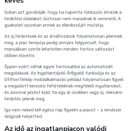
kevés
Sokan azt gondolják, hogy ha naponta többször átnézik a
hirdetési oldalakat, biztosan nem maradnak le semmiről. A
gyakorlat azonban ennek az ellenkezőjét mutatja.
Az új hirdetések és az árváltozások folyamatosan jelennek
meg, a piac tempója pedig annyira felgyorsult, hogy
manuálisan szinte lehetetlen minden fontos változást
időben követni.
Éppen ezért váltak egyre fontosabbá az automatizált
megoldások. Az Ingatlantájoló Árfigyelő funkciója és az
OtthonTérkép mobilalkalmazás például folyamatosan figyeli
a megadott keresési feltételeknek megfelelő ingatlanokat,
és azonnal jelzést küld, ha egy ár csökken vagy új, releváns
hirdetés jelenik meg.
Így nem neked kell egész nap figyelni a piacot – a rendszer
dolgozik helyetted.
Az idő az ingatlanpiacon valódi