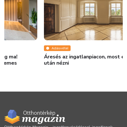
Adásvétel
Áresés az ingatlanpiacon, most érdemes új lakás
után nézni