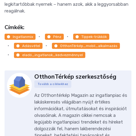
legkitartóbbak nyernek – hanem azok, akik a leggyorsabban
reagálnak.
Címkék:
Ingatlanmix
Pénz
Tippek-trükkök
Adásvétel
OtthonTérkép_mobil_alkalmazás
eladó_ingatlanok_kedvezménnyel
OtthonTérkép szerkesztőség
Tovább a cikkekhez
Az Otthontérkép Magazin az ingatlanpiac és
lakáskeresés világában nyújt értékes
információkat, útmutatásokat és inspirációt
olvasóinak. A magazin cikkei nemcsak a
legújabb ingatlanpiaci trendeket és híreket
dolgozzák fel, hanem lakberendezési
tippeket, befektetési tanácsokat és