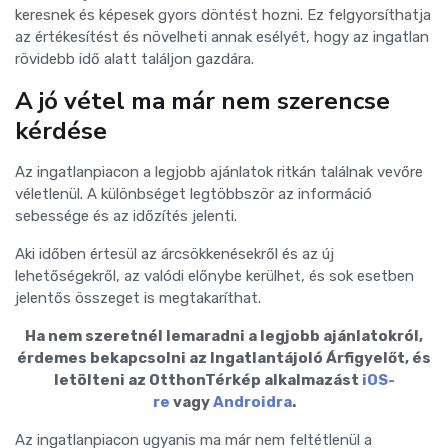
keresnek és képesek gyors döntést hozni. Ez felgyorsíthatja
az értékesítést és növelheti annak esélyét, hogy az ingatlan
rövidebb idő alatt találjon gazdára.
A jó vétel ma már nem szerencse
kérdése
Az ingatlanpiacon a legjobb ajánlatok ritkán találnak vevőre
véletlenül. A különbséget legtöbbször az információ
sebessége és az időzítés jelenti.
Aki időben értesül az árcsökkenésekről és az új
lehetőségekről, az valódi előnybe kerülhet, és sok esetben
jelentős összeget is megtakaríthat.
Ha nem szeretnél lemaradni a legjobb ajánlatokról,
érdemes bekapcsolni az Ingatlantájoló Árfigyelőt, és
letölteni az OtthonTérkép alkalmazást
iOS-
re
vagy
Androidra
.
Az ingatlanpiacon ugyanis ma már nem feltétlenül a