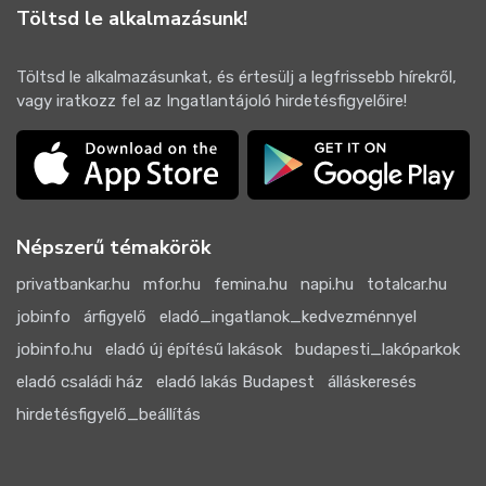
Töltsd le alkalmazásunk!
Töltsd le alkalmazásunkat, és értesülj a legfrissebb hírekről,
vagy iratkozz fel az Ingatlantájoló hirdetésfigyelőire!
Népszerű témakörök
privatbankar.hu
mfor.hu
femina.hu
napi.hu
totalcar.hu
jobinfo
árfigyelő
eladó_ingatlanok_kedvezménnyel
jobinfo.hu
eladó új építésű lakások
budapesti_lakóparkok
eladó családi ház
eladó lakás Budapest
álláskeresés
hirdetésfigyelő_beállítás