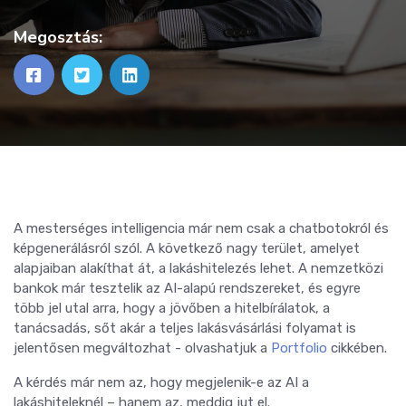
Megosztás:
A mesterséges intelligencia már nem csak a chatbotokról és
képgenerálásról szól. A következő nagy terület, amelyet
alapjaiban alakíthat át, a lakáshitelezés lehet. A nemzetközi
bankok már tesztelik az AI-alapú rendszereket, és egyre
több jel utal arra, hogy a jövőben a hitelbírálatok, a
tanácsadás, sőt akár a teljes lakásvásárlási folyamat is
jelentősen megváltozhat - olvashatjuk a
Portfolio
cikkében.
A kérdés már nem az, hogy megjelenik-e az AI a
lakáshiteleknél – hanem az, meddig jut el.