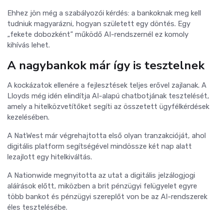
Ehhez jön még a szabályozói kérdés: a bankoknak meg kell
tudniuk magyarázni, hogyan született egy döntés. Egy
„fekete dobozként” működő AI-rendszernél ez komoly
kihívás lehet.
A nagybankok már így is tesztelnek
A kockázatok ellenére a fejlesztések teljes erővel zajlanak. A
Lloyds még idén elindítja AI-alapú chatbotjának tesztelését,
amely a hitelközvetítőket segíti az összetett ügyfélkérdések
kezelésében.
A NatWest már végrehajtotta első olyan tranzakcióját, ahol
digitális platform segítségével mindössze két nap alatt
lezajlott egy hitelkiváltás.
A Nationwide megnyitotta az utat a digitális jelzálogjogi
aláírások előtt, miközben a brit pénzügyi felügyelet egyre
több bankot és pénzügyi szereplőt von be az AI-rendszerek
éles tesztelésébe.