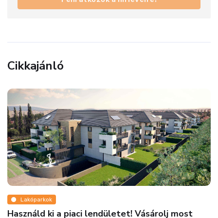
Cikkajánló
Pénz
rolj most
Ne maradjon le róla! Elképesztő irod