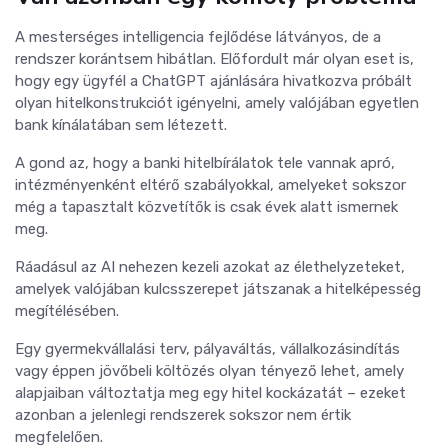
A mesterséges intelligencia fejlődése látványos, de a
rendszer korántsem hibátlan. Előfordult már olyan eset is,
hogy egy ügyfél a ChatGPT ajánlására hivatkozva próbált
olyan hitelkonstrukciót igényelni, amely valójában egyetlen
bank kínálatában sem létezett.
A gond az, hogy a banki hitelbírálatok tele vannak apró,
intézményenként eltérő szabályokkal, amelyeket sokszor
még a tapasztalt közvetítők is csak évek alatt ismernek
meg.
Ráadásul az AI nehezen kezeli azokat az élethelyzeteket,
amelyek valójában kulcsszerepet játszanak a hitelképesség
megítélésében.
Egy gyermekvállalási terv, pályaváltás, vállalkozásindítás
vagy éppen jövőbeli költözés olyan tényező lehet, amely
alapjaiban változtatja meg egy hitel kockázatát – ezeket
azonban a jelenlegi rendszerek sokszor nem értik
megfelelően.