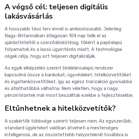
A végső cél: teljesen digitális
lakásvásárlás
A hosszabb távú terv ennél is ambiciózusabb. Jelenleg
Nagy-Britanniában átlagosan 104 nap telik el az
ajánlattételtől a szerződéskötésig, főként a papíralapú
folyamatok és a lassú ügyintézés miatt. A technológiai
cégek célja, hogy ezt teljesen digitalizálják.
Az egyik elképzelés szerint blokkláncalapú rendszer
kapcsolná össze a bankokat, ügyvédeket, hitelközvetítőket
és ingatlanközvetítőket, így az egész tranzakció gyorsabbá
és átláthatóbbá válhatna. Nem véletlen, hogy a nagy
pénzintézetek már most beszálltak ezekbe a fejlesztésekbe.
Eltűnhetnek a hitelközvetítők?
A szakértők többsége szerint teljesen nem. Az egyszerűbb,
standard ügyleteket valóban átveheti a mesterséges
intelligencia, de az összetettebb helyzeteknél továbbra is