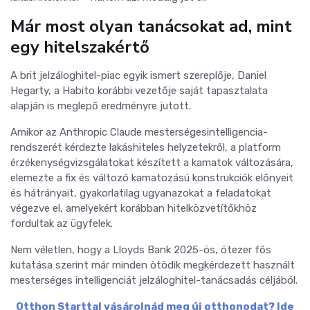
Már most olyan tanácsokat ad, mint
egy hitelszakértő
A brit jelzáloghitel-piac egyik ismert szereplője, Daniel
Hegarty, a Habito korábbi vezetője saját tapasztalata
alapján is meglepő eredményre jutott.
Amikor az Anthropic Claude mesterségesintelligencia-
rendszerét kérdezte lakáshiteles helyzetekről, a platform
érzékenységvizsgálatokat készített a kamatok változására,
elemezte a fix és változó kamatozású konstrukciók előnyeit
és hátrányait, gyakorlatilag ugyanazokat a feladatokat
végezve el, amelyekért korábban hitelközvetítőkhöz
fordultak az ügyfelek.
Nem véletlen, hogy a Lloyds Bank 2025-ös, ötezer fős
kutatása szerint már minden ötödik megkérdezett használt
mesterséges intelligenciát jelzáloghitel-tanácsadás céljából.
Otthon Starttal vásárolnád meg új otthonodat? Ide