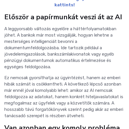
kattints!
Először a papírmunkát veszi át az AI
A leggyorsabb változás egyelőre a háttérfolyamatokban
jöhet. A bankok már most vizsgálják, hogyan lehetne a
mesterséges intelligenciát bevonni a
dokumentumfeldolgozásba. Ide tartozik például a
jövedelemigazolások, bankszámlakivonatok vagy egyéb
pénzügyi dokumentumok automatikus értelmezése és
egységes feldolgozása.
Ez nemcsak gyorsíthatja az ügyintézést, hanem az emberi
hibák számát is csökkentheti. A következő lépcső azonban
már ennél jóval komolyabb lehet: amikor az AI nemcsak
feldolgozza az adatokat, hanem konkrét hiteljavaslatokat is
megfogalmaz az ügyfelek vagy a közvetítők számára. A
hosszabb távú forgatókönyvek szerint pedig akár az emberi
tanácsadó szerepét is részben átveheti.
Van azonban egy komoly probléma