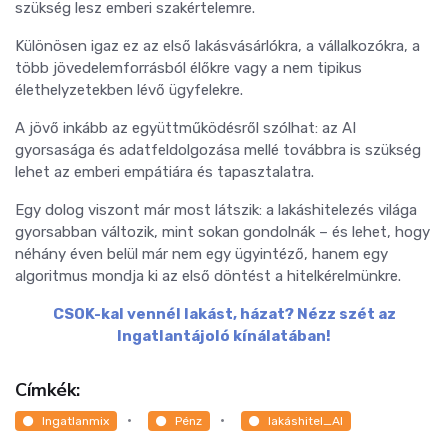
szükség lesz emberi szakértelemre.
Különösen igaz ez az első lakásvásárlókra, a vállalkozókra, a
több jövedelemforrásból élőkre vagy a nem tipikus
élethelyzetekben lévő ügyfelekre.
A jövő inkább az együttműködésről szólhat: az AI
gyorsasága és adatfeldolgozása mellé továbbra is szükség
lehet az emberi empátiára és tapasztalatra.
Egy dolog viszont már most látszik: a lakáshitelezés világa
gyorsabban változik, mint sokan gondolnák – és lehet, hogy
néhány éven belül már nem egy ügyintéző, hanem egy
algoritmus mondja ki az első döntést a hitelkérelmünkre.
CSOK-kal vennél lakást, házat? Nézz szét az
Ingatlantájoló kínálatában!
Címkék:
Ingatlanmix
Pénz
lakáshitel_AI