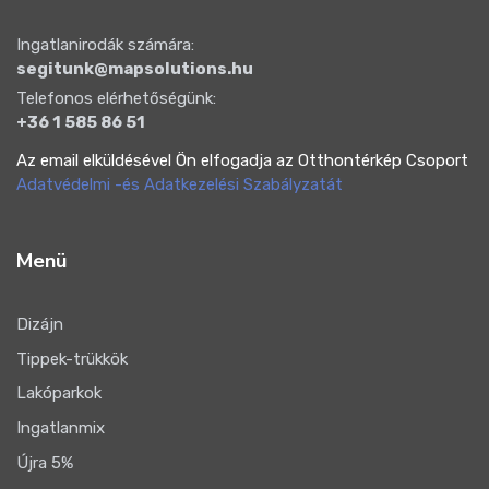
Ingatlanirodák számára:
segitunk@mapsolutions.hu
Telefonos elérhetőségünk:
+36 1 585 86 51
Az email elküldésével Ön elfogadja az Otthontérkép Csoport
Adatvédelmi -és Adatkezelési Szabályzatát
Menü
Dizájn
Tippek-trükkök
Lakóparkok
Ingatlanmix
Újra 5%