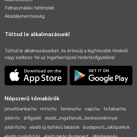
Felhasználási feltételek
Akadálymentesség
Töltsd le alkalmazásunk!
Töltsd le alkalmazásunkat, és értesülj a legfrissebb hírekről,
vagy iratkozz fel az Ingatlantájoló hirdetésfigyelőire!
Népszerű témakörök
privatbankar.hu
mfor.hu
femina.hu
napi.hu
totalcar.hu
jobinfo
árfigyelő
eladó_ingatlanok_kedvezménnyel
jobinfo.hu
eladó új építésű lakások
budapesti_lakóparkok
eladó családi ház
eladó lakás Budapest
álláskeresés