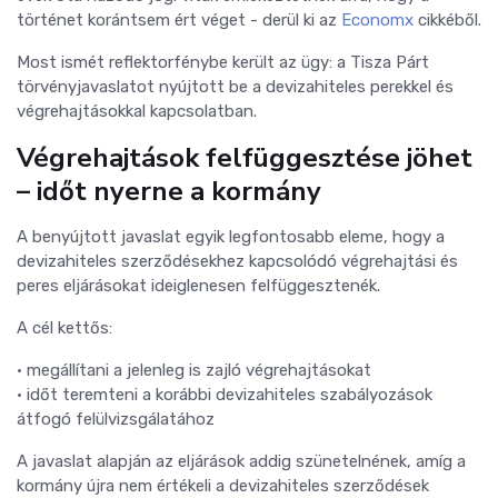
történet korántsem ért véget - derül ki az
Economx
cikkéből.
Most ismét reflektorfénybe került az ügy: a Tisza Párt
törvényjavaslatot nyújtott be a devizahiteles perekkel és
végrehajtásokkal kapcsolatban.
Végrehajtások felfüggesztése jöhet
– időt nyerne a kormány
A benyújtott javaslat egyik legfontosabb eleme, hogy a
devizahiteles szerződésekhez kapcsolódó végrehajtási és
peres eljárásokat ideiglenesen felfüggesztenék.
A cél kettős:
• megállítani a jelenleg is zajló végrehajtásokat
• időt teremteni a korábbi devizahiteles szabályozások
átfogó felülvizsgálatához
A javaslat alapján az eljárások addig szünetelnének, amíg a
kormány újra nem értékeli a devizahiteles szerződések