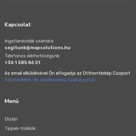
Kapcsolat
Ingatlanirodák számára:
segitunk@mapsolutions.hu
Telefonos elérhetőségünk:
+36 1 585 86 51
Az email elküldésével Ön elfogadja az Otthontérkép Csoport
Adatvédelmi -és Adatkezelési Szabályzatát
Menü
Dizájn
Tippek-trükkök