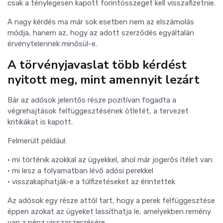
csak a ténylegesen kapott forintösszeget kell visszafizetnie.
A nagy kérdés ma már sok esetben nem az elszámolás
módja, hanem az, hogy az adott szerződés egyáltalán
érvénytelennek minősül-e.
A törvényjavaslat több kérdést
nyitott meg, mint amennyit lezárt
Bár az adósok jelentős része pozitívan fogadta a
végrehajtások felfüggesztésének ötletét, a tervezet
kritikákat is kapott.
Felmerült például:
• mi történik azokkal az ügyekkel, ahol már jogerős ítélet van
• mi lesz a folyamatban lévő adósi perekkel
• visszakaphatják-e a túlfizetéseket az érintettek
Az adósok egy része attól tart, hogy a perek felfüggesztése
éppen azokat az ügyeket lassíthatja le, amelyekben remény
van a pénz visszaszerzésére.