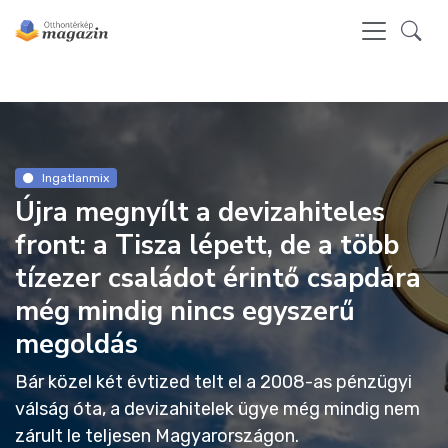
Ingatlanmix
Újra megnyílt a devizahiteles
front: a Tisza lépett, de a több
tízezer családot érintő csapdára
még mindig nincs egyszerű
megoldás
Bár közel két évtized telt el a 2008-as pénzügyi
válság óta, a devizahitelek ügye még mindig nem
zárult le teljesen Magyarországon.