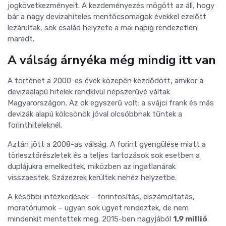
jogkövetkezményeit. A kezdeményezés mögött az áll, hogy
bár a nagy devizahiteles mentőcsomagok évekkel ezelőtt
lezárultak, sok család helyzete a mai napig rendezetlen
maradt.
A válság árnyéka még mindig itt van
A történet a 2000-es évek közepén kezdődött, amikor a
devizaalapú hitelek rendkívül népszerűvé váltak
Magyarországon. Az ok egyszerű volt: a svájci frank és más
devizák alapú kölcsönök jóval olcsóbbnak tűntek a
forinthiteleknél.
Aztán jött a 2008-as válság. A forint gyengülése miatt a
törlesztőrészletek és a teljes tartozások sok esetben a
duplájukra emelkedtek, miközben az ingatlanárak
visszaestek. Százezrek kerültek nehéz helyzetbe.
A későbbi intézkedések – forintosítás, elszámoltatás,
moratóriumok – ugyan sok ügyet rendeztek, de nem
mindenkit mentettek meg. 2015-ben nagyjából
1,9 millió