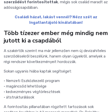
szerződést forintosítottak
, mégis sok család maradt az
adósságcsapdában.
Családi házat, lakást vennél? Nézz szét az
Ingatlantájoló kínálatában!
Több tízezer ember még mindig nem
jutott ki a csapdából
A szakértők szerint ma már jellemzően nem új devizahiteles
szerződésekről beszélünk, hanem olyan ügyekről, amelyek a
régi rendszer következményeit hordozzák.
Sokan ugyanis hiába kaptak segítséget:
• Nemzeti Eszközkezelő program
• magáncsőd lehetősége
• kedvezményes végtörlesztések
• átstrukturálások
A forintosítás pillanatában rögzített tartozások sok