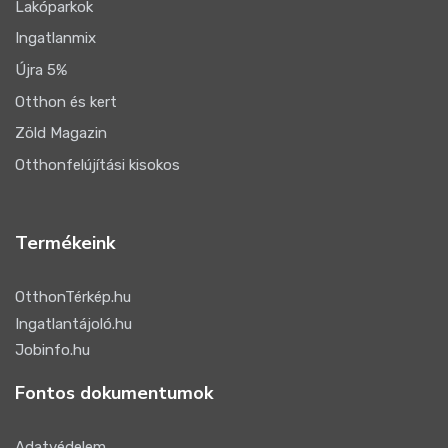
Lakóparkok
Ingatlanmix
Újra 5%
Otthon és kert
Zöld Magazin
Otthonfelújítási kisokos
Termékeink
OtthonTérkép.hu
Ingatlantájoló.hu
Jobinfo.hu
Fontos dokumentumok
Adatvédelem