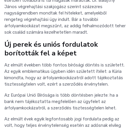
esetben továbbra is túl magasak maradtak. Dr. Balajthy
János végrehajtási szakjogász szerint százezres
nagyságrendben mondtak fel hiteleket, amelyekből
rengeteg végrehajtási ügy indult. Bár a további
árfolyamkockázat megszűnt, az addig felhalmozódott teher
sok család számára kezelhetetlen maradt.
Új perek és uniós fordulatok
borították fel a képet
Az elmúlt években több fontos bírósági döntés is született.
Az egyik emblematikus ügyben idén született ítélet: a Kúria
kimondta, hogy az árfolyamkockázatról adott tájékoztatás
tisztességtelen volt, ezért a szerződés érvénytelen.
Az Európai Unió Bírósága is több döntésben jelezte: ha a
bank nem tájékoztatta megfelelően az ügyfelet az
árfolyamkockázatról, a szerződés tisztességtelen lehet.
Az elmúlt évek egyik legfontosabb jogi fordulata pedig az
volt, hogy teljes érvénytelenség esetén az adósnak elvileg