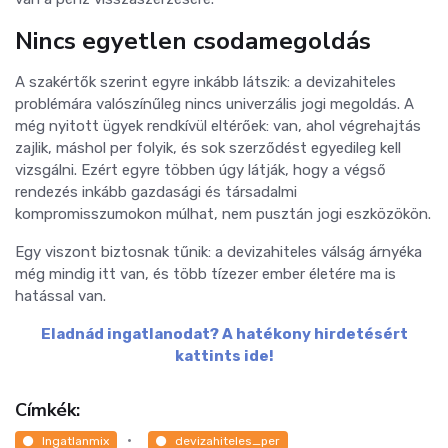
Nincs egyetlen csodamegoldás
A szakértők szerint egyre inkább látszik: a devizahiteles
problémára valószínűleg nincs univerzális jogi megoldás. A
még nyitott ügyek rendkívül eltérőek: van, ahol végrehajtás
zajlik, máshol per folyik, és sok szerződést egyedileg kell
vizsgálni. Ezért egyre többen úgy látják, hogy a végső
rendezés inkább gazdasági és társadalmi
kompromisszumokon múlhat, nem pusztán jogi eszközökön.
Egy viszont biztosnak tűnik: a devizahiteles válság árnyéka
még mindig itt van, és több tízezer ember életére ma is
hatással van.
Eladnád ingatlanodat? A hatékony hirdetésért
kattints ide!
Címkék:
Ingatlanmix
devizahiteles_per