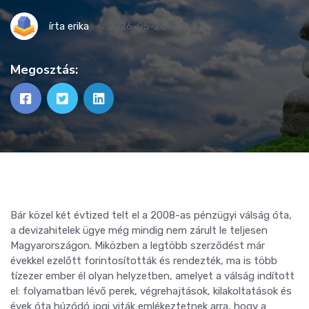
írta
erika
2026-05-26
Megosztás:
Bár közel két évtized telt el a 2008-as pénzügyi válság óta,
a devizahitelek ügye még mindig nem zárult le teljesen
Magyarországon. Miközben a legtöbb szerződést már
évekkel ezelőtt forintosították és rendezték, ma is több
tízezer ember él olyan helyzetben, amelyet a válság indított
el: folyamatban lévő perek, végrehajtások, kilakoltatások és
évek óta húzódó jogi viták emlékeztetnek arra, hogy a