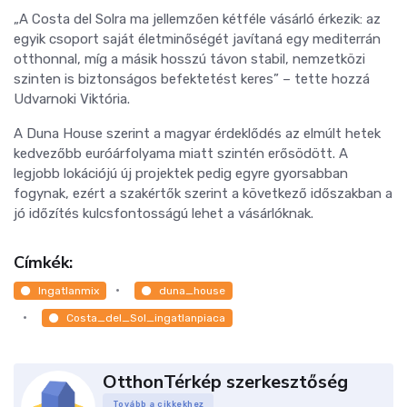
„A Costa del Solra ma jellemzően kétféle vásárló érkezik: az
egyik csoport saját életminőségét javítaná egy mediterrán
otthonnal, míg a másik hosszú távon stabil, nemzetközi
szinten is biztonságos befektetést keres” – tette hozzá
Udvarnoki Viktória.
A Duna House szerint a magyar érdeklődés az elmúlt hetek
kedvezőbb euróárfolyama miatt szintén erősödött. A
legjobb lokációjú új projektek pedig egyre gyorsabban
fogynak, ezért a szakértők szerint a következő időszakban a
jó időzítés kulcsfontosságú lehet a vásárlóknak.
Címkék:
Ingatlanmix
duna_house
Costa_del_Sol_ingatlanpiaca
OtthonTérkép szerkesztőség
Tovább a cikkekhez