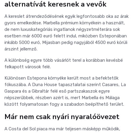
alternatívát keresnek a vevők
A kereslet átrendeződésének egyik legfontosabb oka az árak
gyors emelkedése. Marbella prémium környékein a használt,
de nem luxuskategóriás ingatlanok négyzetméterára sok
esetben már 6000 euró felett indul, miközben Esteponában
inkább 5000 euró, Mijasban pedig nagyjából 4500 euró körüli
árszint jellemző.
A különbség egyre több vásárlót terel a korábban kevésbé
felkapott városok felé.
Különösen Estepona környéke került most a befektetők
fókuszába. A Duna House tapasztalatai szerint Casares, La
Gaspara és a Gibraltár felé eső partszakaszok egyre
népszerűbbek, részben azért is, mert Marbella és Málaga
között folyamatosan fogy a szabadon beépíthető terület.
Már nem csak nyári nyaralóövezet
A Costa del Sol piaca ma már teljesen másképp működik,