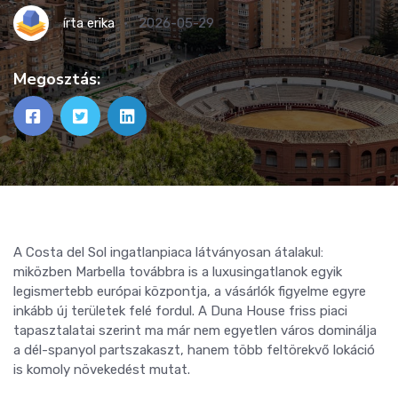
írta
erika
2026-05-29
Megosztás:
A Costa del Sol ingatlanpiaca látványosan átalakul:
miközben Marbella továbbra is a luxusingatlanok egyik
legismertebb európai központja, a vásárlók figyelme egyre
inkább új területek felé fordul. A Duna House friss piaci
tapasztalatai szerint ma már nem egyetlen város dominálja
a dél-spanyol partszakaszt, hanem több feltörekvő lokáció
is komoly növekedést mutat.