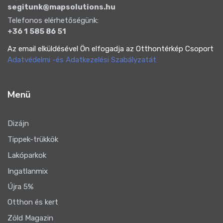
segitunk@mapsolutions.hu
Telefonos elérhetőségünk:
+36 1 585 86 51
Az email elküldésével Ön elfogadja az Otthontérkép Csoport
Adatvédelmi -és Adatkezelési Szabályzatát
Menü
Dizájn
Tippek-trükkök
Lakóparkok
Ingatlanmix
Újra 5%
Otthon és kert
Zöld Magazin