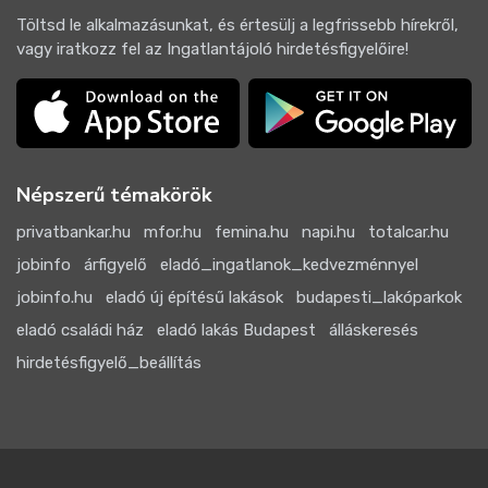
Töltsd le alkalmazásunkat, és értesülj a legfrissebb hírekről,
vagy iratkozz fel az Ingatlantájoló hirdetésfigyelőire!
Népszerű témakörök
privatbankar.hu
mfor.hu
femina.hu
napi.hu
totalcar.hu
jobinfo
árfigyelő
eladó_ingatlanok_kedvezménnyel
jobinfo.hu
eladó új építésű lakások
budapesti_lakóparkok
eladó családi ház
eladó lakás Budapest
álláskeresés
hirdetésfigyelő_beállítás