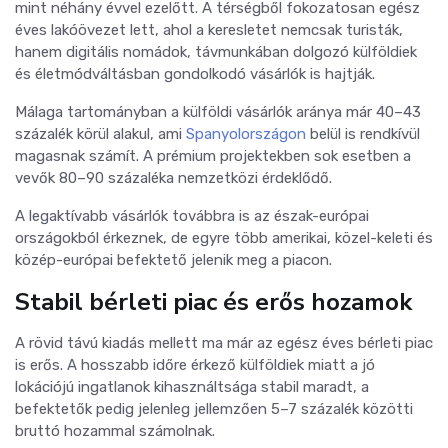
mint néhány évvel ezelőtt. A térségből fokozatosan egész
éves lakóövezet lett, ahol a keresletet nemcsak turisták,
hanem digitális nomádok, távmunkában dolgozó külföldiek
és életmódváltásban gondolkodó vásárlók is hajtják.
Málaga tartományban a külföldi vásárlók aránya már 40–43
százalék körül alakul, ami
Spanyolországon
belül is rendkívül
magasnak számít. A prémium projektekben sok esetben a
vevők 80–90 százaléka nemzetközi érdeklődő.
A legaktívabb vásárlók továbbra is az észak-európai
országokból érkeznek, de egyre több amerikai, közel-keleti és
közép-európai befektető jelenik meg a piacon.
Stabil bérleti piac és erős hozamok
A rövid távú kiadás mellett ma már az egész éves bérleti piac
is erős. A hosszabb időre érkező külföldiek miatt a jó
lokációjú ingatlanok kihasználtsága stabil maradt, a
befektetők pedig jelenleg jellemzően 5–7 százalék közötti
bruttó hozammal számolnak.