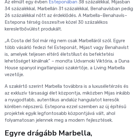
Az elmúlt egy évben
Esteponában
38 százalékkal, Mijasban
34 százalékkal, Marbellán 31 százalékkal, Benahavísban pedig
26 százalékkal nőtt az érdeklődés. A Marbella–Benahavís–
Estepona térség összesítve közel 30 százalékos
keresletbővülést produkált.
„A Costa del Sol már rég nem csak Marbelláról szól. Egyre
több vásárló fedezi fel Esteponát, Mijast vagy Benahavíst
is, amelyek teljesen eltérő életstílust és befektetési
lehetőséget kínálnak” – mondta Udvarnoki Viktória, a Duna
House spanyol ingatlanpiaci szakértője, a Living Marbella
vezetője.
A szakértő szerint Marbella továbbra is a luxuséletérzés és
az exkluzív társasági élet központja, miközben Mijas inkább
a nyugodtabb, autentikus andalúz hangulatot keresők
körében népszerű. Estepona ezzel szemben az új építésű
projektek egyik legfontosabb központjává vált, ahol
folyamatosan jelennek meg a modern fejlesztések.
Egyre drágább Marbella,