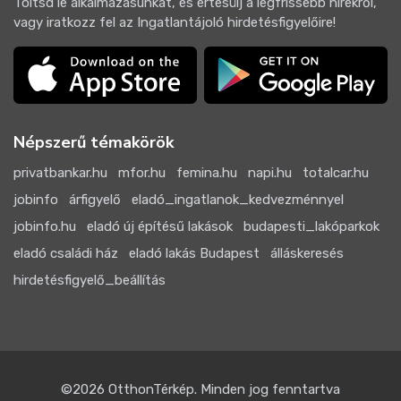
Töltsd le alkalmazásunkat, és értesülj a legfrissebb hírekről,
vagy iratkozz fel az Ingatlantájoló hirdetésfigyelőire!
Népszerű témakörök
privatbankar.hu
mfor.hu
femina.hu
napi.hu
totalcar.hu
jobinfo
árfigyelő
eladó_ingatlanok_kedvezménnyel
jobinfo.hu
eladó új építésű lakások
budapesti_lakóparkok
eladó családi ház
eladó lakás Budapest
álláskeresés
hirdetésfigyelő_beállítás
©2026
OtthonTérkép
. Minden jog fenntartva