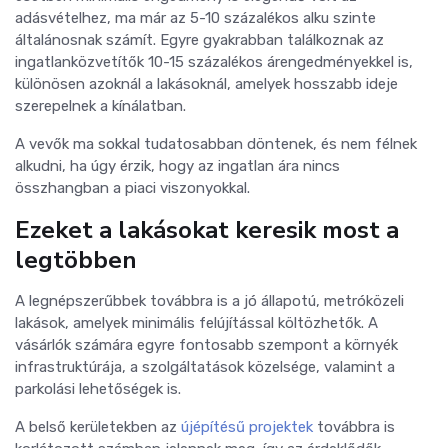
adásvételhez, ma már az 5-10 százalékos alku szinte
általánosnak számít. Egyre gyakrabban találkoznak az
ingatlanközvetítők 10-15 százalékos árengedményekkel is,
különösen azoknál a lakásoknál, amelyek hosszabb ideje
szerepelnek a kínálatban.
A vevők ma sokkal tudatosabban döntenek, és nem félnek
alkudni, ha úgy érzik, hogy az ingatlan ára nincs
összhangban a piaci viszonyokkal.
Ezeket a lakásokat keresik most a
legtöbben
A legnépszerűbbek továbbra is a jó állapotú, metróközeli
lakások, amelyek minimális felújítással költözhetők. A
vásárlók számára egyre fontosabb szempont a környék
infrastruktúrája, a szolgáltatások közelsége, valamint a
parkolási lehetőségek is.
A belső kerületekben az
újépítésű projektek
továbbra is