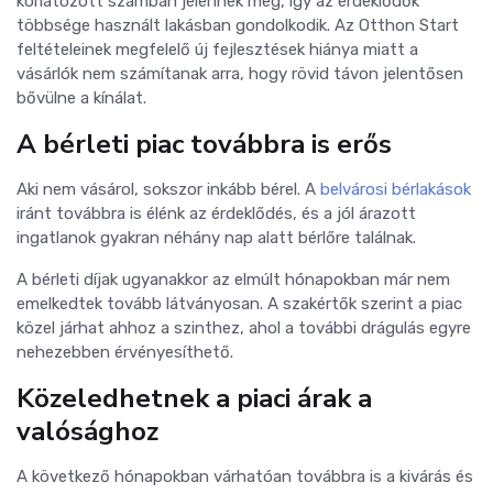
korlátozott számban jelennek meg, így az érdeklődők
többsége használt lakásban gondolkodik. Az Otthon Start
feltételeinek megfelelő új fejlesztések hiánya miatt a
vásárlók nem számítanak arra, hogy rövid távon jelentősen
bővülne a kínálat.
A bérleti piac továbbra is erős
Aki nem vásárol, sokszor inkább bérel. A
belvárosi bérlakások
iránt továbbra is élénk az érdeklődés, és a jól árazott
ingatlanok gyakran néhány nap alatt bérlőre találnak.
A bérleti díjak ugyanakkor az elmúlt hónapokban már nem
emelkedtek tovább látványosan. A szakértők szerint a piac
közel járhat ahhoz a szinthez, ahol a további drágulás egyre
nehezebben érvényesíthető.
Közeledhetnek a piaci árak a
valósághoz
A következő hónapokban várhatóan továbbra is a kivárás és