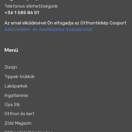
Telefonos elérhetőségünk:
+36 1 585 86 51
Az email elküldésével Ön elfogadja az Otthontérkép Csoport
Adatvédelmi -és Adatkezelési Szabályzatát
Menü
Dizájn
Tippek-trükkök
Lakóparkok
Ingatlanmix
Újra 5%
Otthon és kert
Zöld Magazin