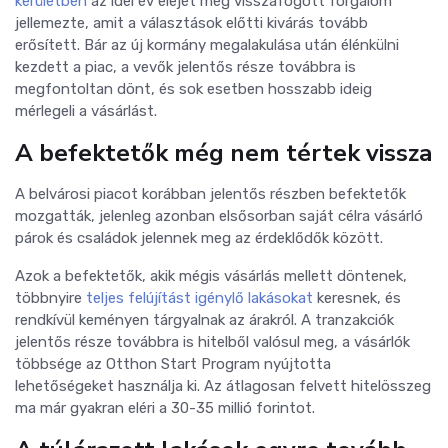
kerületben
az idei év elejét még visszafogott forgalom
jellemezte, amit a választások előtti kivárás tovább
erősített. Bár az új kormány megalakulása után élénkülni
kezdett a piac, a vevők jelentős része továbbra is
megfontoltan dönt, és sok esetben hosszabb ideig
mérlegeli a vásárlást.
A befektetők még nem tértek vissza
A belvárosi piacot korábban jelentős részben befektetők
mozgatták, jelenleg azonban elsősorban saját célra vásárló
párok és családok jelennek meg az érdeklődők között.
Azok a befektetők, akik mégis vásárlás mellett döntenek,
többnyire
teljes felújítást igénylő lakásokat
keresnek, és
rendkívül keményen tárgyalnak az árakról. A tranzakciók
jelentős része továbbra is hitelből valósul meg, a vásárlók
többsége az Otthon Start Program nyújtotta
lehetőségeket használja ki. Az átlagosan felvett hitelösszeg
ma már gyakran eléri a 30-35 millió forintot.