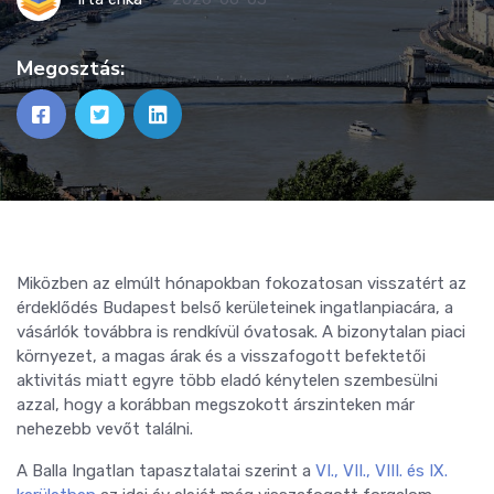
Megosztás:
Miközben az elmúlt hónapokban fokozatosan visszatért az
érdeklődés Budapest belső kerületeinek ingatlanpiacára, a
vásárlók továbbra is rendkívül óvatosak. A bizonytalan piaci
környezet, a magas árak és a visszafogott befektetői
aktivitás miatt egyre több eladó kénytelen szembesülni
azzal, hogy a korábban megszokott árszinteken már
nehezebb vevőt találni.
A Balla Ingatlan tapasztalatai szerint a
VI., VII., VIII. és IX.