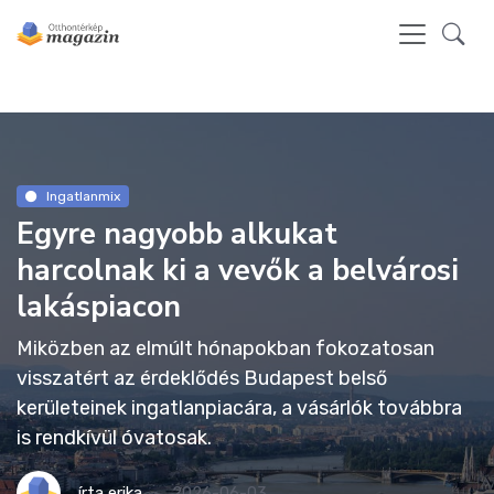
Ingatlanmix
Egyre nagyobb alkukat
harcolnak ki a vevők a belvárosi
lakáspiacon
Miközben az elmúlt hónapokban fokozatosan
visszatért az érdeklődés Budapest belső
kerületeinek ingatlanpiacára, a vásárlók továbbra
is rendkívül óvatosak.
írta
erika
2026-06-03