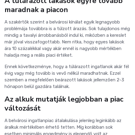
A túlárazott lakások egyre tovább
maradnak a piacon
A szakértők szerint a belvárosi kínálat egyik legnagyobb
problémája továbbra is a túlzott árazás.
Sok tulajdonos még
mindig a tavalyi árrobbanásból indul ki, miközben a kereslet
már jóval visszafogottabb. Nem ritka, hogy egyes lakások
ára 10 százalékkal vagy akár ennél is nagyobb mértékben
haladja meg a reális piaci értéket.
Ennek következménye, hogy a túlárazott ingatlanok akár fél
évig vagy még tovább is vevő nélkül maradhatnak. Ezzel
szemben a megfelelően beárazott lakások jellemzően 2-3
hónapon belül gazdára találnak.
Az alkuk mutatják legjobban a piac
változását
A belvárosi ingatlanpiac átalakulása jelenleg leginkább az
áralkuk mértékében érhető tetten.
Míg korábban sok
esetben minimális engedmény is elegendő volt az