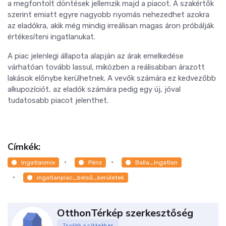
a megfontolt döntések jellemzik majd a piacot. A szakértők
szerint emiatt egyre nagyobb nyomás nehezedhet azokra
az eladókra, akik még mindig irreálisan magas áron próbálják
értékesíteni ingatlanukat.
A piac jelenlegi állapota alapján az árak emelkedése
várhatóan tovább lassul, miközben a reálisabban árazott
lakások előnybe kerülhetnek. A vevők számára ez kedvezőbb
alkupozíciót, az eladók számára pedig egy új, jóval
tudatosabb piacot jelenthet.
Címkék:
Ingatlanmix
Pénz
Balla_Ingatlan
ingatlanpiac_belső_kerületek
OtthonTérkép szerkesztőség
Tovább a cikkekhez