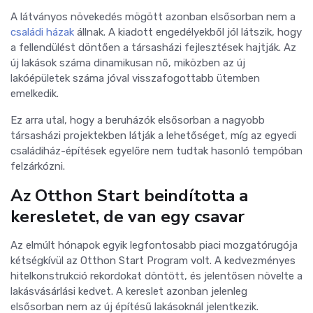
A látványos növekedés mögött azonban elsősorban nem a
családi házak
állnak. A kiadott engedélyekből jól látszik, hogy
a fellendülést döntően a társasházi fejlesztések hajtják. Az
új lakások száma dinamikusan nő, miközben az új
lakóépületek száma jóval visszafogottabb ütemben
emelkedik.
Ez arra utal, hogy a beruházók elsősorban a nagyobb
társasházi projektekben látják a lehetőséget, míg az egyedi
családiház-építések egyelőre nem tudtak hasonló tempóban
felzárkózni.
Az Otthon Start beindította a
keresletet, de van egy csavar
Az elmúlt hónapok egyik legfontosabb piaci mozgatórugója
kétségkívül az Otthon Start Program volt. A kedvezményes
hitelkonstrukció rekordokat döntött, és jelentősen növelte a
lakásvásárlási kedvet. A kereslet azonban jelenleg
elsősorban nem az új építésű lakásoknál jelentkezik.