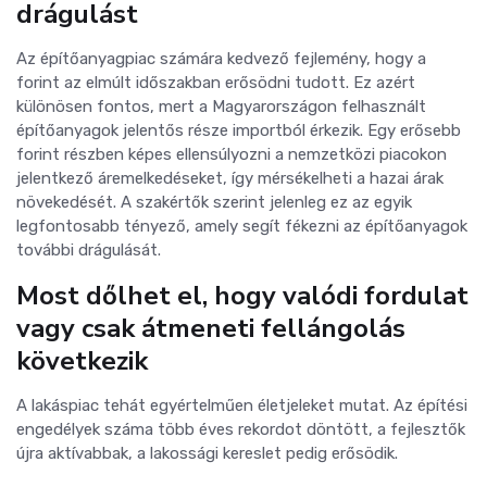
drágulást
Az építőanyagpiac számára kedvező fejlemény, hogy a
forint az elmúlt időszakban erősödni tudott. Ez azért
különösen fontos, mert a Magyarországon felhasznált
építőanyagok jelentős része importból érkezik. Egy erősebb
forint részben képes ellensúlyozni a nemzetközi piacokon
jelentkező áremelkedéseket, így mérsékelheti a hazai árak
növekedését. A szakértők szerint jelenleg ez az egyik
legfontosabb tényező, amely segít fékezni az építőanyagok
további drágulását.
Most dőlhet el, hogy valódi fordulat
vagy csak átmeneti fellángolás
következik
A lakáspiac tehát egyértelműen életjeleket mutat. Az építési
engedélyek száma több éves rekordot döntött, a fejlesztők
újra aktívabbak, a lakossági kereslet pedig erősödik.