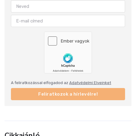
A feliratkozással elfogadod az
Adatvédelmi Elveinket
Feliratkozok a hírlevélre!
Cikkajánló