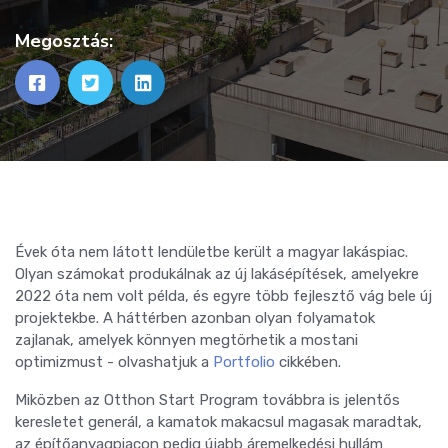
Megosztás:
Évek óta nem látott lendületbe került a magyar lakáspiac.
Olyan számokat produkálnak az új lakásépítések, amelyekre
2022 óta nem volt példa, és egyre több fejlesztő vág bele új
projektekbe. A háttérben azonban olyan folyamatok
zajlanak, amelyek könnyen megtörhetik a mostani
optimizmust - olvashatjuk a
Portfolio
cikkében.
Miközben az Otthon Start Program továbbra is jelentős
keresletet generál, a kamatok makacsul magasak maradtak,
az építőanyagpiacon pedig újabb áremelkedési hullám