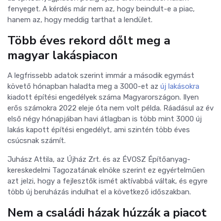
fenyeget. A kérdés már nem az, hogy beindult-e a piac,
hanem az, hogy meddig tarthat a lendület.
Több éves rekord dőlt meg a
magyar lakáspiacon
A legfrissebb adatok szerint immár a második egymást
követő hónapban haladta meg a 3000-et az
új lakásokra
kiadott építési engedélyek száma Magyarországon. Ilyen
erős számokra 2022 eleje óta nem volt példa. Ráadásul az év
első négy hónapjában havi átlagban is több mint 3000 új
lakás kapott építési engedélyt, ami szintén több éves
csúcsnak számít.
Juhász Attila, az Újház Zrt. és az ÉVOSZ Építőanyag-
kereskedelmi Tagozatának elnöke szerint ez egyértelműen
azt jelzi, hogy a fejlesztők ismét aktívabbá váltak, és egyre
több új beruházás indulhat el a következő időszakban.
Nem a családi házak húzzák a piacot