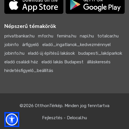
Népszerű témakörök
privatbankar.hu
mfor.hu
femina.hu
napi.hu
totalcar.hu
jobinfo
árfigyelő
eladó_ingatlanok_kedvezménnyel
jobinfo.hu
eladó új építésű lakások
budapesti_lakóparkok
eladó családi ház
eladó lakás Budapest
álláskeresés
hirdetésfigyelő_beállítás
©2026
OtthonTérkép
. Minden jog fenntartva
Fejlesztés - Delocal.hu