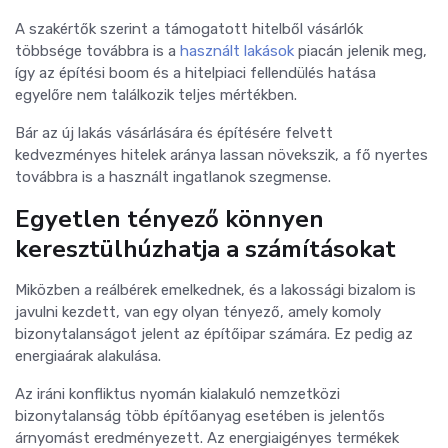
A szakértők szerint a támogatott hitelből vásárlók
többsége továbbra is a
használt lakások
piacán jelenik meg,
így az építési boom és a hitelpiaci fellendülés hatása
egyelőre nem találkozik teljes mértékben.
Bár az új lakás vásárlására és építésére felvett
kedvezményes hitelek aránya lassan növekszik, a fő nyertes
továbbra is a használt ingatlanok szegmense.
Egyetlen tényező könnyen
keresztülhúzhatja a számításokat
Miközben a reálbérek emelkednek, és a lakossági bizalom is
javulni kezdett, van egy olyan tényező, amely komoly
bizonytalanságot jelent az építőipar számára. Ez pedig az
energiaárak alakulása.
Az iráni konfliktus nyomán kialakuló nemzetközi
bizonytalanság több építőanyag esetében is jelentős
árnyomást eredményezett. Az energiaigényes termékek