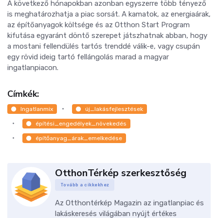
A következő hónapokban azonban egyszerre több tényező
is meghatározhatja a piac sorsát. A kamatok, az energiaárak,
az építőanyagok költsége és az Otthon Start Program
kifutása egyaránt döntő szerepet játszhatnak abban, hogy
a mostani fellendülés tartós trenddé válik-e, vagy csupán
egy rövid ideig tartó fellángolás marad a magyar
ingatlanpiacon.
Címkék:
Ingatlanmix
új_lakásfejlesztések
építési_engedélyek_növekedés
építőanyag_árak_emelkedése
OtthonTérkép szerkesztőség
Tovább a cikkekhez
Az Otthontérkép Magazin az ingatlanpiac és
lakáskeresés világában nyújt értékes