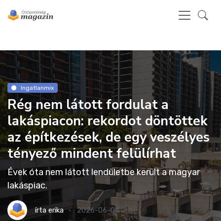
Ingatlanmix
Rég nem látott fordulat a
lakáspiacon: rekordot döntöttek
az építkezések, de egy veszélyes
tényező mindent felülírhat
Évek óta nem látott lendületbe került a magyar
lakáspiac.
írta
erika
2026-06-04