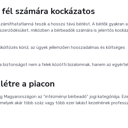
 fél számára kockázatos
iszámíthatatlanná teszik a hosszú távú bérlést. A bérlők gyakran a
a szerződésüket, miközben a bérbeadók számára is jelentős kocká
a kiköltözés körül, az ügyek jellemzően hosszadalmas és költséges
 a biztonságot nem a felek közötti bizalomnak, hanem az egyért
létre a piacon
eg Magyarországon az "intézményi bérbeadó" jogi kategóriája. Ez
amelyek akár több száz vagy több ezer lakást kezelnének professz