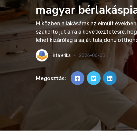
magyar bérlakáspia
Miközben a lakásárak az elmúlt évekbe
szakértő jut arra a következtetésre, h
lehet kizárólag a saját tulajdonú otth
írta
erika
2026-06-05
Megosztás: