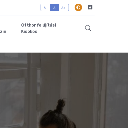
A-
A
A+
Otthonfelújítási
zin
Kisokos