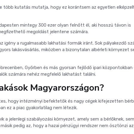
yre több kutatás mutatja, hogy ez korántsem az egyetlen elképze
dapesten mintegy 300 ezer olyan felnőtt él, aki hosszú távon is
 megfizethető megoldást jelentene számára.
az igény a rugalmasabb lakhatási formák iránt. Sok pályakezdő s
a gyors lakásvásárlás, miközben a bizonytalan albérleti környezet 
brecenben, Győrben és más gyorsan fejlődő ipari központokban
alók számára nehéz megfelelő lakhatást találni.
lakások Magyarországon?
tes, hogy intézményi befektetők és nagy cégek kifejezetten bér
n ez a piac gyakorlatilag nem létezik.
ik a jelenlegi szabályozási környezet, amely sem a bérlőknek, sem
 másik pedig az, hogy a hazai pénzügyi rendszer nem ösztönzi az 