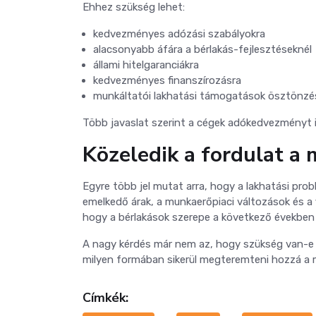
Ehhez szükség lehet:
kedvezményes adózási szabályokra
alacsonyabb áfára a bérlakás-fejlesztéseknél
állami hitelgaranciákra
kedvezményes finanszírozásra
munkáltatói lakhatási támogatások ösztönzé
Több javaslat szerint a cégek adókedvezményt i
Közeledik a fordulat a
Egyre több jel mutat arra, hogy a lakhatási pro
emelkedő árak, a munkaerőpiaci változások és a 
hogy a bérlakások szerepe a következő években 
A nagy kérdés már nem az, hogy szükség van-e 
milyen formában sikerül megteremteni hozzá a m
Címkék: