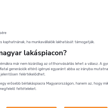
sére
s kaphatnának, ha munkavállalóik lakhatását támogatják.
 magyar lakáspiacon?
blémákra már nem kizárólag az otthonvásárlás lehet a válasz. A g
fiatal generációk eltérő igényei egyaránt abba az irányba mutatna
jelentősen felértékelődhet.
egy erősebb bérlakáspiacra Magyarországon, hanem az, hogy mi
egfelelő feltételeket.