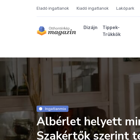
Eladó ingatlanok
Kiadó ingatlanok
Lakópark
Dizájn
Tippek-
Trükkök
Ingatlanmix
Albérlet helyett mi
Szakértők szerint te