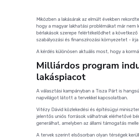
Miközben a lakásárak az elmúlt években rekordt
hogy a magyar lakhatási problémákat már nem l
bérlakások szerepe felértékelődhet a következő é
szabályozási és finanszírozási környezetet - írj
A kérdés különösen aktuális most, hogy a kormá
Milliárdos program indu
lakáspiacot
A választási kampányban a Tisza Párt is hangsúl
napvilágot látott a tervekkel kapcsolatban.
Vitézy Dávid közlekedési és építésügyi miniszter
jelentős uniós források válhatnak elérhetővé bér
generálhat, amelyben az állami támogatás mell
A tervek szerint elsősorban olyan térségek kerü