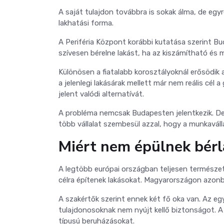
A saját tulajdon továbbra is sokak álma, de eg
lakhatási forma.
A Periféria Központ korábbi kutatása szerint Bu
szívesen bérelne lakást, ha az kiszámítható és
Különösen a fiatalabb korosztályoknál erősödik 
a jelenlegi lakásárak mellett már nem reális cél 
jelent valódi alternatívát.
A probléma nemcsak Budapesten jelentkezik. De
több vállalat szembesül azzal, hogy a munkaváll
Miért nem épülnek bér
A legtöbb európai országban teljesen természe
célra építenek lakásokat. Magyarországon azonba
A szakértők szerint ennek két fő oka van. Az egy
tulajdonosoknak nem nyújt kellő biztonságot. A
típusú beruházásokat.