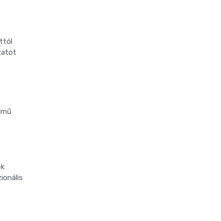
ttól
zatot
elmű
ek
ionális