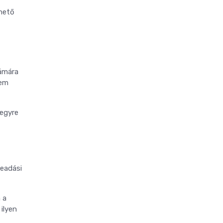
lhető
zámára
sem
 egyre
beadási
 a
ilyen