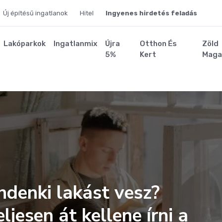
Új építésű ingatlanok
Hitel
Ingyenes hirdetés feladás
Lakóparkok
Ingatlanmix
Újra
Otthon És
Zöld
5%
Kert
Maga
ndenki lakást vesz?
ljesen át kellene írni a