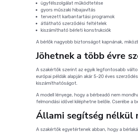
ügyfélszolgálat működtetése
gyors műszaki hibajavítás
tervezett karbantartási programok
átlátható szerződési feltételek
kiszámítható bérleti konstrukciók
A bérlők nagyobb biztonságot kapnának, miközb
Jöhetnek a több évre sz
A szakértők szerint az egyik legfontosabb válto
európai példák alapján akár 5-20 éves szerződé
kiszámíthatóságot.
A modell lényege, hogy a bérbeadó nem mondha
felmondási idővel kiléphetne belőle. Cserébe a bé
Állami segítség nélkül 
A szakértők egyetértenek abban, hogy a bérla