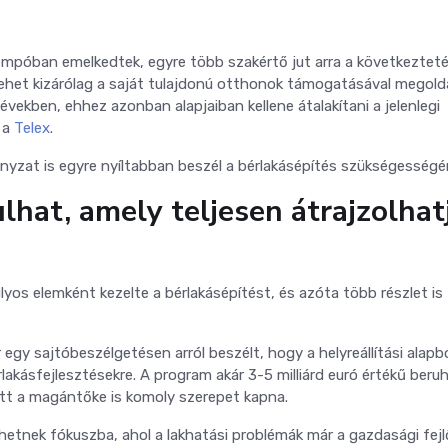
empóban emelkedtek, egyre több szakértő jut arra a következteté
ehet kizárólag a saját tulajdonú otthonok támogatásával megolda
vekben, ehhez azonban alapjaiban kellene átalakítani a jelenlegi
a a
Telex
.
nyzat is egyre nyíltabban beszél a bérlakásépítés szükségességér
lhat, amely teljesen átrajzolhat
yos elemként kezelte a bérlakásépítést, és azóta több részlet is
 egy sajtóbeszélgetésen arról beszélt, hogy a helyreállítási alapb
lakásfejlesztésekre. A program akár 3-5 milliárd euró értékű beru
ett a magántőke is komoly szerepet kapna.
lhetnek fókuszba, ahol a lakhatási problémák már a gazdasági fej