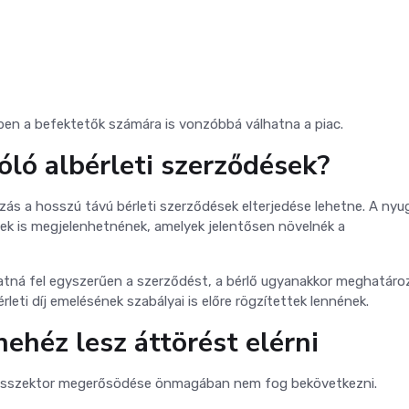
en a befektetők számára is vonzóbbá válhatna a piac.
óló albérleti szerződések?
zás a hosszú távú bérleti szerződések elterjedése lehetne. A nyu
sek is megjelenhetnének, amelyek jelentősen növelnék a
tná fel egyszerűen a szerződést, a bérlő ugyanakkor meghatáro
rleti díj emelésének szabályai is előre rögzítettek lennének.
nehéz lesz áttörést elérni
kásszektor megerősödése önmagában nem fog bekövetkezni.