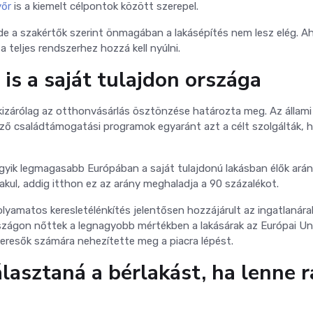
őr
is a kiemelt célpontok között szerepel.
 de a szakértők szerint önmagában a lakásépítés nem lesz elég. A
a teljes rendszerhez hozzá kell nyúlni.
s a saját tulajdon országa
e kizárólag az otthonvásárlás ösztönzése határozta meg. Az állami
ő családtámogatási programok egyaránt azt a célt szolgálták, 
yik legmagasabb Európában a saját tulajdonú lakásban élők arán
lakul, addig itthon ez az arány meghaladja a 90 százalékot.
olyamatos keresletélénkítés jelentősen hozzájárult az ingatlanára
zágon nőttek a legnagyobb mértékben a lakásárak az Európai Un
t keresők számára nehezítette meg a piacra lépést.
asztaná a bérlakást, ha lenne r