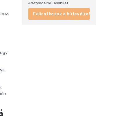
Adatvédelmi Elveinket
hhoz,
Feliratkozok a hírlevélre!
hogy
ya.
k
ión
á