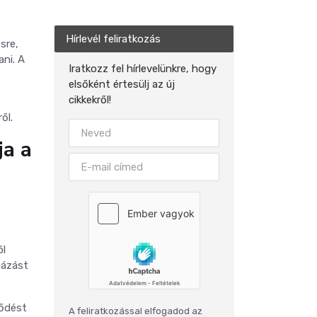
Hírlevél feliratkozás
sre,
ni. A
Iratkozz fel hírlevelünkre, hogy
elsőként értesülj az új
cikkekről!
ől.
ja a
ól
házást
lődést
A feliratkozással elfogadod az