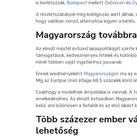
is korlátozzák.
Budapest
mellett
Debrecen
és
Gy
A részletszabályok még kidolgozás alatt állnak,
hogy valóban vonzó alternatíva legyen a bérlés, 
Magyarország továbbra i
Az elmúlt másfél évtized lakáspolitikáját szint
támogatások, kedvezményes hitelek és különböz
minél többen saját ingatlanhoz jussanak.
Ennek eredményeként
Magyarországon
ma az eg
Míg az Európai Unió átlaga 68,5 százalék körül a
Csakhogy a modellnek árnyoldalai is vannak. A f
emelkedéséhez. Az elmúlt évtizedben Magyarors
belül, ami különösen a fiatalok és az első lakás
Több százezer ember vál
lehetőség