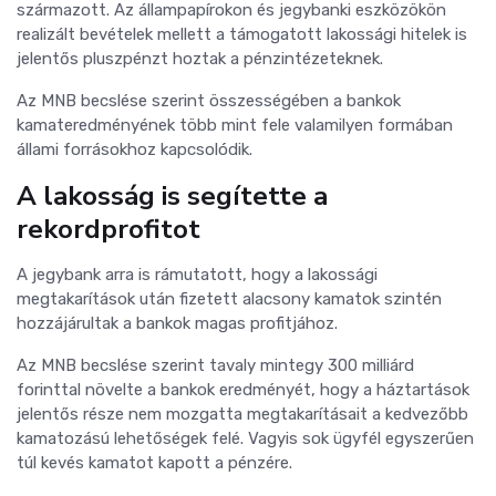
származott. Az állampapírokon és jegybanki eszközökön
realizált bevételek mellett a támogatott lakossági hitelek is
jelentős pluszpénzt hoztak a pénzintézeteknek.
Az MNB becslése szerint összességében a bankok
kamateredményének több mint fele valamilyen formában
állami forrásokhoz kapcsolódik.
A lakosság is segítette a
rekordprofitot
A jegybank arra is rámutatott, hogy a lakossági
megtakarítások után fizetett alacsony kamatok szintén
hozzájárultak a bankok magas profitjához.
Az MNB becslése szerint tavaly mintegy 300 milliárd
forinttal növelte a bankok eredményét, hogy a háztartások
jelentős része nem mozgatta megtakarításait a kedvezőbb
kamatozású lehetőségek felé. Vagyis sok ügyfél egyszerűen
túl kevés kamatot kapott a pénzére.