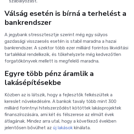
szabályozást.
Válság esetén is bírná a terhelést a
bankrendszer
A jegybank stressztesztje szerint még egy súlyos
gazdasági visszaesés esetén is stabil maradna a hazai
bankrendszer. A szektor több ezer milliárd forintos likviditási
tartalékkal rendelkezik, és tőkehelyzete még kedvezőtlen
forgatókönyvek mellett is megfelelő maradna.
Egyre több pénz áramlik a
lakásépítésekbe
Közben az is látszik, hogy a fejlesztők felkészültek a
kereslet növekedésére. A bankok tavaly több mint 300
milliárd forintnyi hitelszerződést kötöttek lakásprojektek
finanszírozására, ami két és félszerese az elmúlt évek
átlagának. Mindez arra utal, hogy a következő években
jelentősen bővülhet az
új lakások
kínálata.