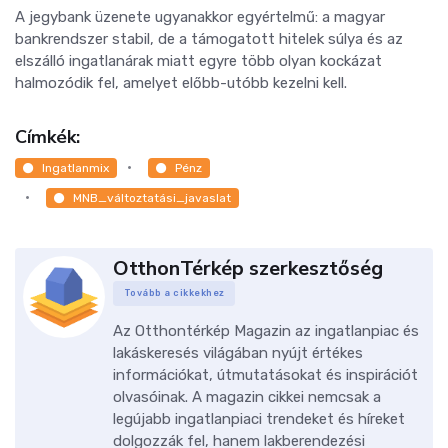
A jegybank üzenete ugyanakkor egyértelmű: a magyar
bankrendszer stabil, de a támogatott hitelek súlya és az
elszálló ingatlanárak miatt egyre több olyan kockázat
halmozódik fel, amelyet előbb-utóbb kezelni kell.
Címkék:
Ingatlanmix
Pénz
MNB_változtatási_javaslat
OtthonTérkép szerkesztőség
Tovább a cikkekhez
Az Otthontérkép Magazin az ingatlanpiac és
lakáskeresés világában nyújt értékes
információkat, útmutatásokat és inspirációt
olvasóinak. A magazin cikkei nemcsak a
legújabb ingatlanpiaci trendeket és híreket
dolgozzák fel, hanem lakberendezési