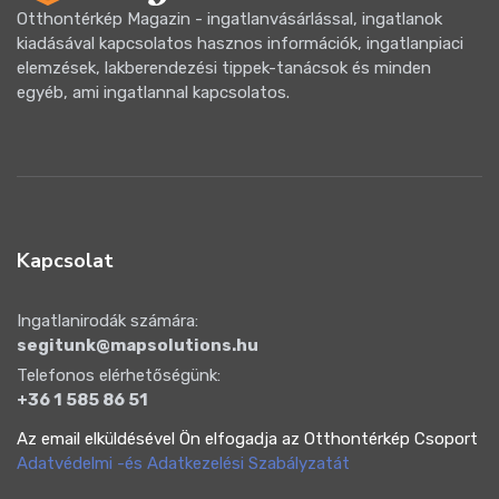
Otthontérkép Magazin - ingatlanvásárlással, ingatlanok
kiadásával kapcsolatos hasznos információk, ingatlanpiaci
elemzések, lakberendezési tippek-tanácsok és minden
egyéb, ami ingatlannal kapcsolatos.
Kapcsolat
Ingatlanirodák számára:
segitunk@mapsolutions.hu
Telefonos elérhetőségünk:
+36 1 585 86 51
Az email elküldésével Ön elfogadja az Otthontérkép Csoport
Adatvédelmi -és Adatkezelési Szabályzatát