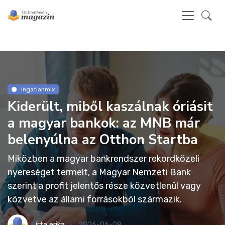
Ingatlanmix
Kiderült, miből kaszálnak óriásit
a magyar bankok: az MNB már
belenyúlna az Otthon Startba
Miközben a magyar bankrendszer rekordközeli
nyereséget termelt, a Magyar Nemzeti Bank
szerint a profit jelentős része közvetlenül vagy
közvetve az állami forrásokból származik.
írta
erika
2026-06-08