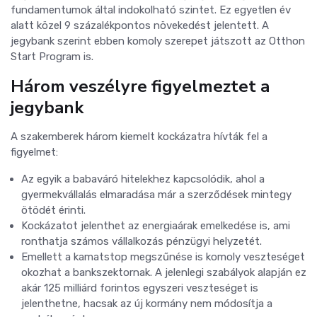
fundamentumok által indokolható szintet. Ez egyetlen év
alatt közel 9 százalékpontos növekedést jelentett. A
jegybank szerint ebben komoly szerepet játszott az Otthon
Start Program is.
Három veszélyre figyelmeztet a
jegybank
A szakemberek három kiemelt kockázatra hívták fel a
figyelmet:
Az egyik a babaváró hitelekhez kapcsolódik, ahol a
gyermekvállalás elmaradása már a szerződések mintegy
ötödét érinti.
Kockázatot jelenthet az energiaárak emelkedése is, ami
ronthatja számos vállalkozás pénzügyi helyzetét.
Emellett a kamatstop megszűnése is komoly veszteséget
okozhat a bankszektornak. A jelenlegi szabályok alapján ez
akár 125 milliárd forintos egyszeri veszteséget is
jelenthetne, hacsak az új kormány nem módosítja a