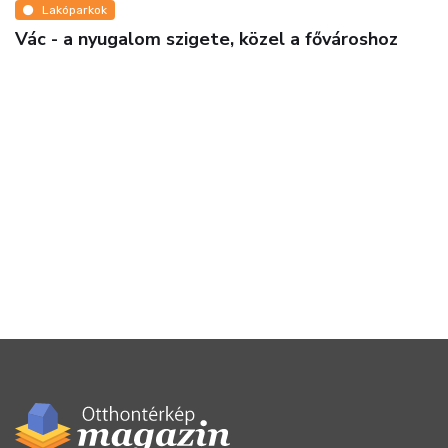
Lakóparkok
 - a nyugalom szigete, közel a fővároshoz
Exk
kön
ajá