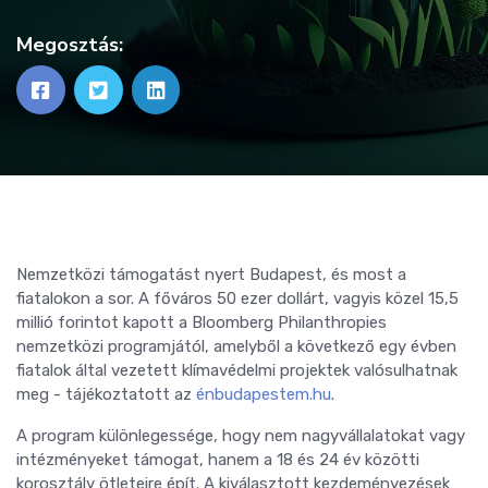
Megosztás:
Nemzetközi támogatást nyert Budapest, és most a
fiatalokon a sor. A főváros 50 ezer dollárt, vagyis közel 15,5
millió forintot kapott a Bloomberg Philanthropies
nemzetközi programjától, amelyből a következő egy évben
fiatalok által vezetett klímavédelmi projektek valósulhatnak
meg - tájékoztatott az
énbudapestem.hu
.
A program különlegessége, hogy nem nagyvállalatokat vagy
intézményeket támogat, hanem a 18 és 24 év közötti
korosztály ötleteire épít. A kiválasztott kezdeményezések