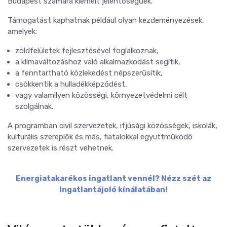
Budapest számára kiemelt jelentőségűek.
Támogatást kaphatnak például olyan kezdeményezések,
amelyek:
zöldfelületek fejlesztésével foglalkoznak,
a klímaváltozáshoz való alkalmazkodást segítik,
a fenntartható közlekedést népszerűsítik,
csökkentik a hulladékképződést,
vagy valamilyen közösségi, környezetvédelmi célt
szolgálnak.
A programban civil szervezetek, ifjúsági közösségek, iskolák,
kulturális szereplők és más, fiatalokkal együttműködő
szervezetek is részt vehetnek.
Energiatakarékos ingatlant vennél? Nézz szét az
Ingatlantájoló kínálatában!