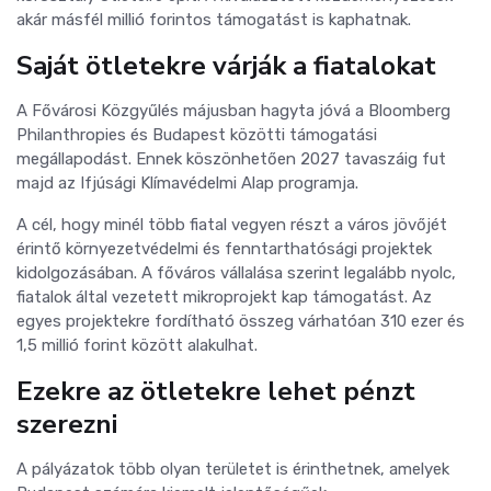
akár másfél millió forintos támogatást is kaphatnak.
Saját ötletekre várják a fiatalokat
A Fővárosi Közgyűlés májusban hagyta jóvá a Bloomberg
Philanthropies és Budapest közötti támogatási
megállapodást. Ennek köszönhetően 2027 tavaszáig fut
majd az Ifjúsági Klímavédelmi Alap programja.
A cél, hogy minél több fiatal vegyen részt a város jövőjét
érintő környezetvédelmi és fenntarthatósági projektek
kidolgozásában. A főváros vállalása szerint legalább nyolc,
fiatalok által vezetett mikroprojekt kap támogatást. Az
egyes projektekre fordítható összeg várhatóan 310 ezer és
1,5 millió forint között alakulhat.
Ezekre az ötletekre lehet pénzt
szerezni
A pályázatok több olyan területet is érinthetnek, amelyek