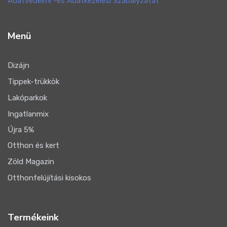
Adatvédelmi -és Adatkezelési Szabályzatát
Menü
Dizájn
Tippek-trükkök
Lakóparkok
Ingatlanmix
Újra 5%
Otthon és kert
Zöld Magazin
Otthonfelújítási kisokos
Termékeink