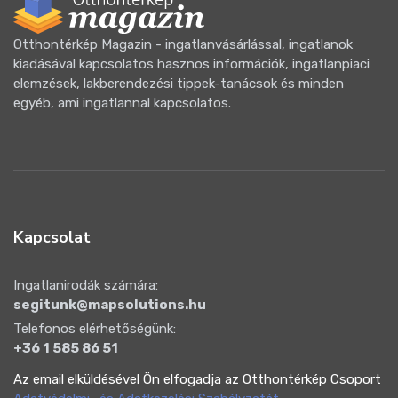
Otthontérkép Magazin - ingatlanvásárlással, ingatlanok
kiadásával kapcsolatos hasznos információk, ingatlanpiaci
elemzések, lakberendezési tippek-tanácsok és minden
egyéb, ami ingatlannal kapcsolatos.
Kapcsolat
Ingatlanirodák számára:
segitunk@mapsolutions.hu
Telefonos elérhetőségünk:
+36 1 585 86 51
Az email elküldésével Ön elfogadja az Otthontérkép Csoport