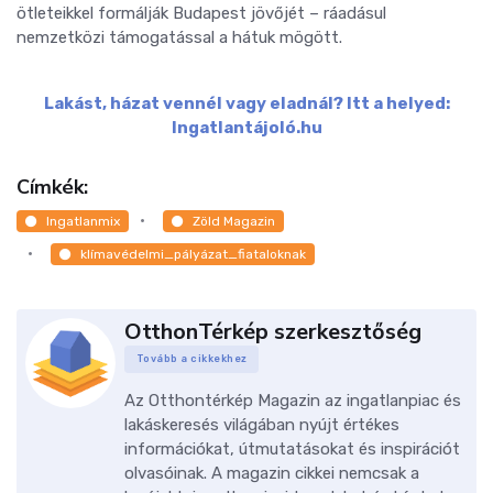
ötleteikkel formálják Budapest jövőjét – ráadásul
nemzetközi támogatással a hátuk mögött.
Lakást, házat vennél vagy eladnál? Itt a helyed:
Ingatlantájoló.hu
Címkék:
Ingatlanmix
Zöld Magazin
klímavédelmi_pályázat_fiataloknak
OtthonTérkép szerkesztőség
Tovább a cikkekhez
Az Otthontérkép Magazin az ingatlanpiac és
lakáskeresés világában nyújt értékes
információkat, útmutatásokat és inspirációt
olvasóinak. A magazin cikkei nemcsak a