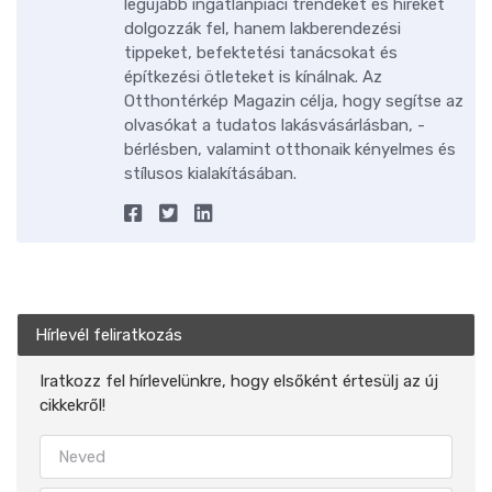
legújabb ingatlanpiaci trendeket és híreket
dolgozzák fel, hanem lakberendezési
tippeket, befektetési tanácsokat és
építkezési ötleteket is kínálnak. Az
Otthontérkép Magazin célja, hogy segítse az
olvasókat a tudatos lakásvásárlásban, -
bérlésben, valamint otthonaik kényelmes és
stílusos kialakításában.
Hírlevél feliratkozás
Iratkozz fel hírlevelünkre, hogy elsőként értesülj az új
cikkekről!