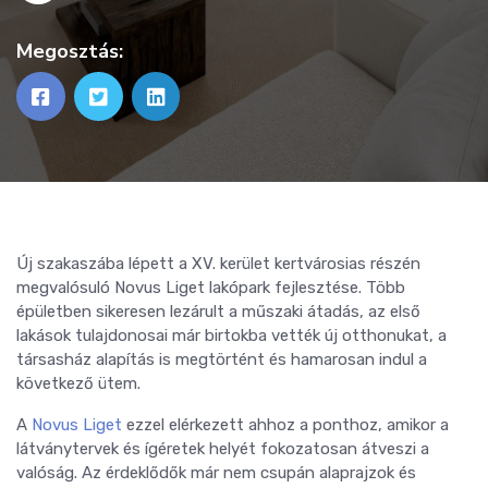
Megosztás:
Új szakaszába lépett a XV. kerület kertvárosias részén
megvalósuló Novus Liget lakópark fejlesztése. Több
épületben sikeresen lezárult a műszaki átadás, az első
lakások tulajdonosai már birtokba vették új otthonukat, a
társasház alapítás is megtörtént és hamarosan indul a
következő ütem.
A
Novus Liget
ezzel elérkezett ahhoz a ponthoz, amikor a
látványtervek és ígéretek helyét fokozatosan átveszi a
valóság. Az érdeklődők már nem csupán alaprajzok és