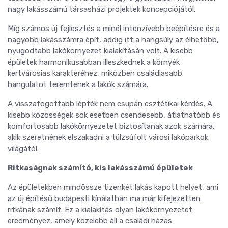
nagy lakásszámú társasházi projektek koncepciójától.
Míg számos új fejlesztés a minél intenzívebb beépítésre és a
nagyobb lakásszámra épít, addig itt a hangsúly az élhetőbb,
nyugodtabb lakókörnyezet kialakításán volt. A kisebb
épületek harmonikusabban illeszkednek a környék
kertvárosias karakteréhez, miközben családiasabb
hangulatot teremtenek a lakók számára.
A visszafogottabb lépték nem csupán esztétikai kérdés. A
kisebb közösségek sok esetben csendesebb, átláthatóbb és
komfortosabb lakókörnyezetet biztosítanak azok számára,
akik szeretnének elszakadni a túlzsúfolt városi lakóparkok
világától.
Ritkaságnak számító, kis lakásszámú épületek
Az épületekben mindössze tizenkét lakás kapott helyet, ami
az új építésű budapesti kínálatban ma már kifejezetten
ritkának számít. Ez a kialakítás olyan lakókörnyezetet
eredményez, amely közelebb áll a családi házas