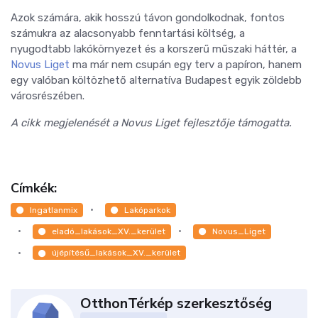
Azok számára, akik hosszú távon gondolkodnak, fontos
számukra az alacsonyabb fenntartási költség, a
nyugodtabb lakókörnyezet és a korszerű műszaki háttér, a
Novus Liget
ma már nem csupán egy terv a papíron, hanem
egy valóban költözhető alternatíva Budapest egyik zöldebb
városrészében.
A cikk megjelenését a Novus Liget fejlesztője támogatta.
Címkék:
Ingatlanmix
Lakóparkok
eladó_lakások_XV._kerület
Novus_Liget
újépítésű_lakások_XV._kerület
OtthonTérkép szerkesztőség