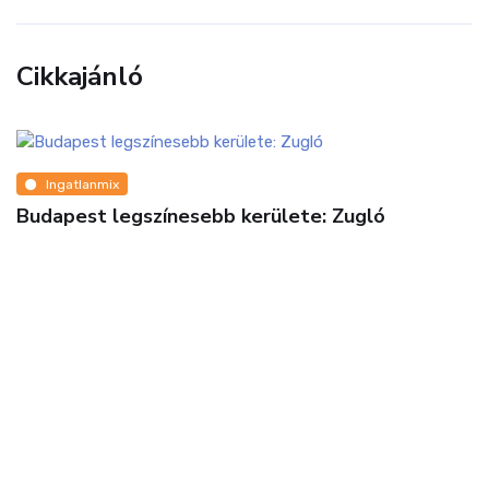
Cikkajánló
Pénz
Csatlakozz az ország egyik legnívósabb
sportcentrumához – Ügyvezetői és pénzügyi
asszisztenst keres a Római Teniszakadémia!