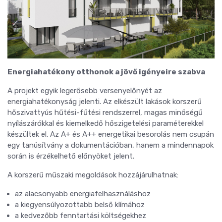
Energiahatékony otthonok a jövő igényeire szabva
A projekt egyik legerősebb versenyelőnyét az
energiahatékonyság jelenti. Az elkészült lakások korszerű
hőszivattyús hűtési-fűtési rendszerrel, magas minőségű
nyílászárókkal és kiemelkedő hőszigetelési paraméterekkel
készültek el. Az A+ és A++ energetikai besorolás nem csupán
egy tanúsítvány a dokumentációban, hanem a mindennapok
során is érzékelhető előnyöket jelent.
A korszerű műszaki megoldások hozzájárulhatnak:
az alacsonyabb energiafelhasználáshoz
a kiegyensúlyozottabb belső klímához
a kedvezőbb fenntartási költségekhez