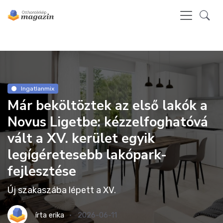
Ingatlanmix
Már beköltöztek az első lakók a
Novus Ligetbe: kézzelfoghatóvá
vált a XV. kerület egyik
legígéretesebb lakópark-
fejlesztése
Új szakaszába lépett a XV.
írta
erika
2026-06-11