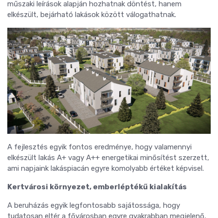
műszaki leírások alapján hozhatnak döntést, hanem
elkészült, bejárható lakások között válogathatnak.
A fejlesztés egyik fontos eredménye, hogy valamennyi
elkészült lakás A+ vagy A++ energetikai minősítést szerzett,
ami napjaink lakáspiacán egyre komolyabb értéket képvisel.
Kertvárosi környezet, emberléptékű kialakítás
A beruházás egyik legfontosabb sajátossága, hogy
tudatosan eltér a fővárosban egyre gyakrabban megjelenő,