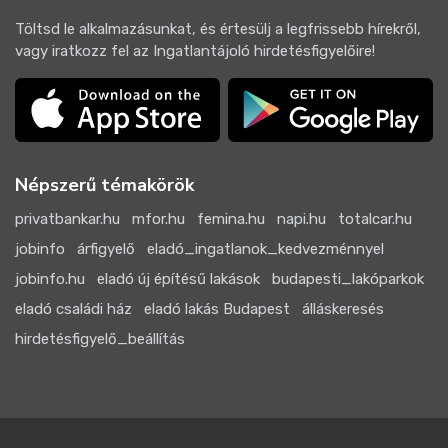
Töltsd le alkalmazásunkat, és értesülj a legfrissebb hírekről,
vagy iratkozz fel az Ingatlantájoló hirdetésfigyelőire!
Népszerű témakörök
privatbankar.hu
mfor.hu
femina.hu
napi.hu
totalcar.hu
jobinfo
árfigyelő
eladó_ingatlanok_kedvezménnyel
jobinfo.hu
eladó új építésű lakások
budapesti_lakóparkok
eladó családi ház
eladó lakás Budapest
álláskeresés
hirdetésfigyelő_beállítás