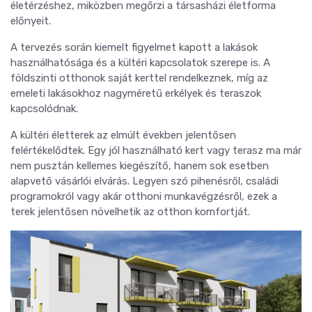
életérzéshez, miközben megőrzi a társasházi életforma
előnyeit.
A tervezés során kiemelt figyelmet kapott a lakások
használhatósága és a kültéri kapcsolatok szerepe is. A
földszinti otthonok saját kerttel rendelkeznek, míg az
emeleti lakásokhoz nagyméretű erkélyek és teraszok
kapcsolódnak.
A kültéri életterek az elmúlt években jelentősen
felértékelődtek. Egy jól használható kert vagy terasz ma már
nem pusztán kellemes kiegészítő, hanem sok esetben
alapvető vásárlói elvárás. Legyen szó pihenésről, családi
programokról vagy akár otthoni munkavégzésről, ezek a
terek jelentősen növelhetik az otthon komfortját.