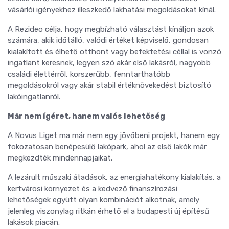
vásárlói igényekhez illeszkedő lakhatási megoldásokat kínál.
A Rezideo célja, hogy megbízható választást kínáljon azok
számára, akik időtálló, valódi értéket képviselő, gondosan
kialakított és élhető otthont vagy befektetési céllal is vonzó
ingatlant keresnek, legyen szó akár első lakásról, nagyobb
családi élettérről, korszerűbb, fenntarthatóbb
megoldásokról vagy akár stabil értéknövekedést biztosító
lakóingatlanról.
Már nem ígéret, hanem valós lehetőség
A Novus Liget ma már nem egy jövőbeni projekt, hanem egy
fokozatosan benépesülő lakópark, ahol az első lakók már
megkezdték mindennapjaikat.
A lezárult műszaki átadások, az energiahatékony kialakítás, a
kertvárosi környezet és a kedvező finanszírozási
lehetőségek együtt olyan kombinációt alkotnak, amely
jelenleg viszonylag ritkán érhető el a budapesti új építésű
lakások piacán.