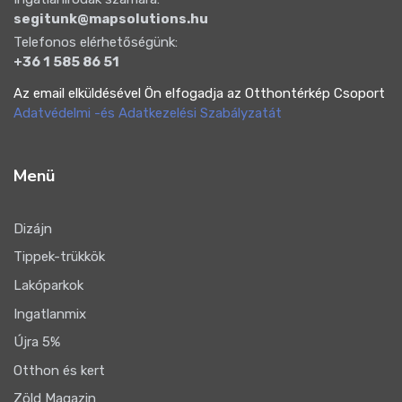
segitunk@mapsolutions.hu
Telefonos elérhetőségünk:
+36 1 585 86 51
Az email elküldésével Ön elfogadja az Otthontérkép Csoport
Adatvédelmi -és Adatkezelési Szabályzatát
Menü
Dizájn
Tippek-trükkök
Lakóparkok
Ingatlanmix
Újra 5%
Otthon és kert
Zöld Magazin