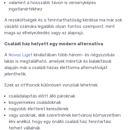
valamint a hosszabb távon is versenyképes
ingatlanértékhez
A rezsiköltségek és a fenntarthatóság kérdése ma már sok
vásárló számára legalább olyan fontos szempont, mint
maga az elhelyezkedés vagy az alaprajz.
Családi ház helyett egy modern alternatíva
A
Novus Liget
kínálatában több három- és négyszobás
lakás is megtalálható, amelyek méretük és kialakításuk
alapján már a családi házas életforma alternatíváját
jelenthetik.
Ezek az otthonok különösen vonzóak lehetnek:
családalapítás előtt álló pároknak
kisgyermekes családoknak
nagyobb életteret keresőknek
vagy azoknak, akik szeretnének kertvárosi környezetben
élni anélkül, hogy egy önálló családi ház fenntartási
terheit vállalnák