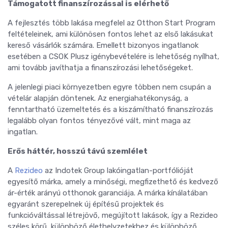
Támogatott finanszírozással is elérhető
A fejlesztés több lakása megfelel az Otthon Start Program
feltételeinek, ami különösen fontos lehet az első lakásukat
kereső vásárlók számára. Emellett bizonyos ingatlanok
esetében a CSOK Plusz igénybevételére is lehetőség nyílhat,
ami tovább javíthatja a finanszírozási lehetőségeket.
A jelenlegi piaci környezetben egyre többen nem csupán a
vételár alapján döntenek. Az energiahatékonyság, a
fenntartható üzemeltetés és a kiszámítható finanszírozás
legalább olyan fontos tényezővé vált, mint maga az
ingatlan.
Erős háttér, hosszú távú szemlélet
A
Rezideo
az Indotek Group lakóingatlan-portfólióját
egyesítő márka, amely a minőségi, megfizethető és kedvező
ár-érték arányú otthonok garanciája. A márka kínálatában
egyaránt szerepelnek új építésű projektek és
funkcióváltással létrejövő, megújított lakások, így a Rezideo
széles körű, különböző élethelyzetekhez és különböző