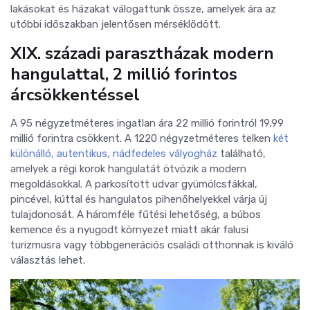
lakásokat és házakat válogattunk össze, amelyek ára az
utóbbi időszakban jelentősen mérséklődött.
XIX. századi parasztházak modern
hangulattal, 2 millió forintos
árcsökkentéssel
A 95 négyzetméteres ingatlan ára 22 millió forintról 19,99
millió forintra csökkent. A 1220 négyzetméteres telken
két
különálló, autentikus, nádfedeles vályogház
található,
amelyek a régi korok hangulatát ötvözik a modern
megoldásokkal. A parkosított udvar gyümölcsfákkal,
pincével, kúttal és hangulatos pihenőhelyekkel várja új
tulajdonosát. A háromféle fűtési lehetőség, a búbos
kemence és a nyugodt környezet miatt akár falusi
turizmusra vagy többgenerációs családi otthonnak is kiváló
választás lehet.