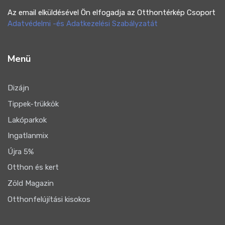
Az email elküldésével Ön elfogadja az Otthontérkép Csoport
Adatvédelmi -és Adatkezelési Szabályzatát
Menü
Dizájn
Tippek-trükkök
Lakóparkok
Ingatlanmix
Újra 5%
Otthon és kert
Zöld Magazin
Otthonfelújítási kisokos