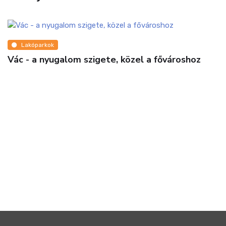
shoz
Lakóparkok
Exkluzív irodát keres dugómentes, mégis
könnyen megközelíthető helyen? Van egy
ajánlatunk!