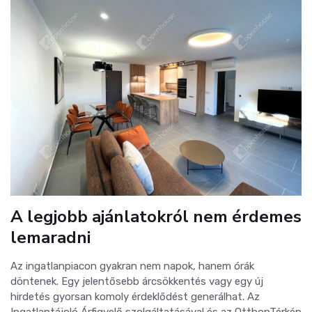
A legjobb ajánlatokról nem érdemes
lemaradni
Az ingatlanpiacon gyakran nem napok, hanem órák
döntenek. Egy jelentősebb árcsökkentés vagy egy új
hirdetés gyorsan komoly érdeklődést generálhat. Az
Ingatlantájoló Árfigyelő szolgáltatásával és az OtthonTérkép