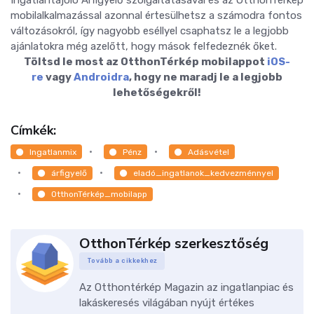
mobilalkalmazással azonnal értesülhetsz a számodra fontos
változásokról, így nagyobb eséllyel csaphatsz le a legjobb
ajánlatokra még azelőtt, hogy mások felfedeznék őket.
Töltsd le most az OtthonTérkép mobilappot
iOS-
re
vagy
Androidra
, hogy ne maradj le a legjobb
lehetőségekről!
Címkék:
Ingatlanmix
Pénz
Adásvétel
árfigyelő
eladó_ingatlanok_kedvezménnyel
OtthonTérkép_mobilapp
OtthonTérkép szerkesztőség
Tovább a cikkekhez
Az Otthontérkép Magazin az ingatlanpiac és
lakáskeresés világában nyújt értékes