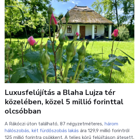
Luxusfelújítás a Blaha Lujza tér
közelében, közel 5 millió forinttal
olcsóbban
A Rákóczi úton található, 87 négyzetméteres,
három
hálószobás, két fürdőszobás lakás
ára 129,9 millió forintról
125 millió forintra csökkent. A teljes körű felújításon átesett,