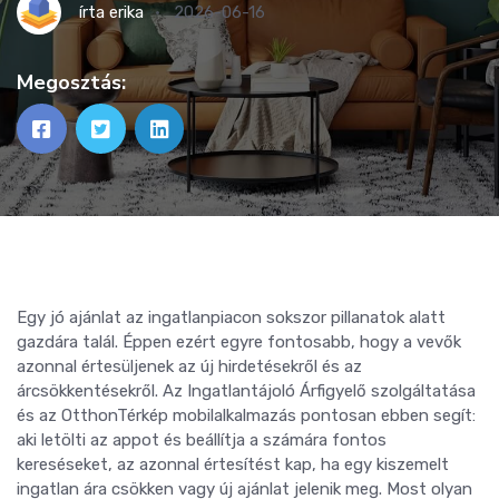
írta
erika
2026-06-16
Megosztás:
Egy jó ajánlat az ingatlanpiacon sokszor pillanatok alatt
gazdára talál. Éppen ezért egyre fontosabb, hogy a vevők
azonnal értesüljenek az új hirdetésekről és az
árcsökkentésekről. Az Ingatlantájoló Árfigyelő szolgáltatása
és az OtthonTérkép mobilalkalmazás pontosan ebben segít:
aki letölti az appot és beállítja a számára fontos
kereséseket, az azonnal értesítést kap, ha egy kiszemelt
ingatlan ára csökken vagy új ajánlat jelenik meg. Most olyan