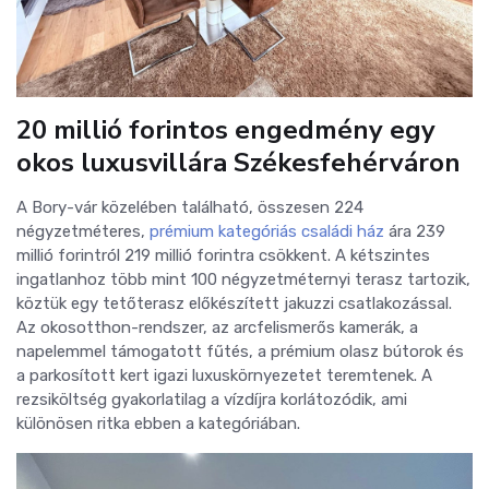
20 millió forintos engedmény egy
okos luxusvillára Székesfehérváron
A Bory-vár közelében található, összesen 224
négyzetméteres,
prémium kategóriás családi ház
ára 239
millió forintról 219 millió forintra csökkent. A kétszintes
ingatlanhoz több mint 100 négyzetméternyi terasz tartozik,
köztük egy tetőterasz előkészített jakuzzi csatlakozással.
Az okosotthon-rendszer, az arcfelismerős kamerák, a
napelemmel támogatott fűtés, a prémium olasz bútorok és
a parkosított kert igazi luxuskörnyezetet teremtenek. A
rezsiköltség gyakorlatilag a vízdíjra korlátozódik, ami
különösen ritka ebben a kategóriában.