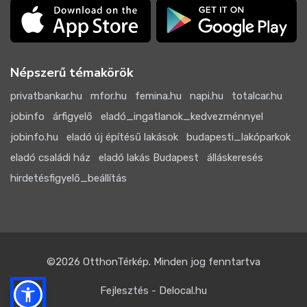
Népszerű témakörök
privatbankar.hu
mfor.hu
femina.hu
napi.hu
totalcar.hu
jobinfo
árfigyelő
eladó_ingatlanok_kedvezménnyel
jobinfo.hu
eladó új építésű lakások
budapesti_lakóparkok
eladó családi ház
eladó lakás Budapest
álláskeresés
hirdetésfigyelő_beállítás
©2026
OtthonTérkép
. Minden jog fenntartva
Fejlesztés - Delocal.hu