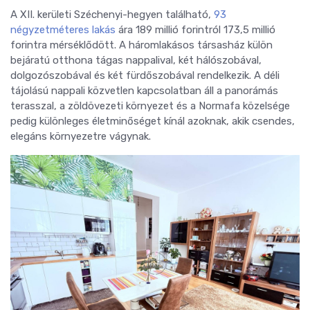
A XII. kerületi Széchenyi-hegyen található,
93
négyzetméteres lakás
ára 189 millió forintról 173,5 millió
forintra mérséklődött. A háromlakásos társasház külön
bejáratú otthona tágas nappalival, két hálószobával,
dolgozószobával és két fürdőszobával rendelkezik. A déli
tájolású nappali közvetlen kapcsolatban áll a panorámás
terasszal, a zöldövezeti környezet és a Normafa közelsége
pedig különleges életminőséget kínál azoknak, akik csendes,
elegáns környezetre vágynak.