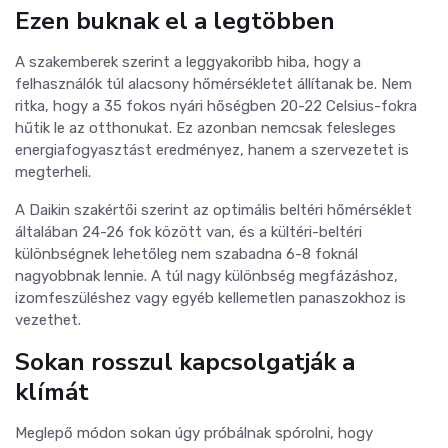
Ezen buknak el a legtöbben
A szakemberek szerint a leggyakoribb hiba, hogy a
felhasználók túl alacsony hőmérsékletet állítanak be. Nem
ritka, hogy a 35 fokos nyári hőségben 20-22 Celsius-fokra
hűtik le az otthonukat. Ez azonban nemcsak felesleges
energiafogyasztást eredményez, hanem a szervezetet is
megterheli.
A Daikin szakértői szerint az optimális beltéri hőmérséklet
általában 24-26 fok között van, és a kültéri-beltéri
különbségnek lehetőleg nem szabadna 6-8 foknál
nagyobbnak lennie. A túl nagy különbség megfázáshoz,
izomfeszüléshez vagy egyéb kellemetlen panaszokhoz is
vezethet.
Sokan rosszul kapcsolgatják a
klímát
Meglepő módon sokan úgy próbálnak spórolni, hogy