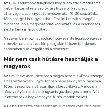
Az E.ON szerint sok tulajdonos megfeledkezik a rendszeres
karbantartásról és a szűrők tisztításáról. Pedig egy
elhanyagolt, szennyezett rendszer akár 10-30 százalékkal
több energiát is fogyaszthat. Emellett romlik a levegő
minősége, nő a meghibásodás kockázata, és a berendezés
élettartama is lerövidülhet.
A szakemberek azt javasolják, hogy évente legalább egyszer,
intenzív használat esetén pedig akár kétszer is érdemes
szakemberrel átvizsgáltatni a rendszert.
Már nem csak hűtésre használják a
magyarok
Az elmúlt években jelentősen megváltozott a klímák szerepe
a háztartásokban. Egyre többen nemcsak nyáron, hanem a
fűtési szezonban is használják a készülékeket. A modern
hőszivattyús rendszerek ugyanis gazdaságos alternatívát
jelenthetnek a hagyományos fűtési módok mellett.
A Daikin tapasztalatai szerint az új vásárlók közel fele eleve