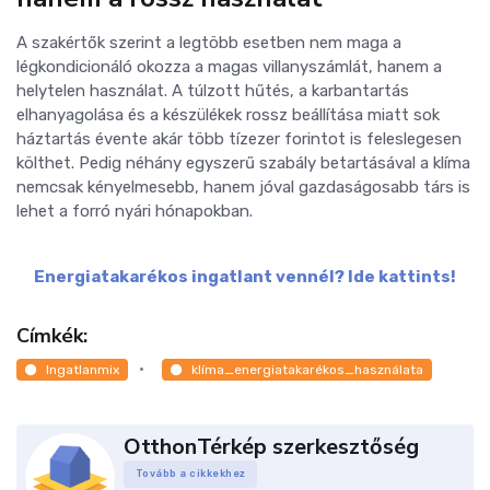
A szakértők szerint a legtöbb esetben nem maga a
légkondicionáló okozza a magas villanyszámlát, hanem a
helytelen használat. A túlzott hűtés, a karbantartás
elhanyagolása és a készülékek rossz beállítása miatt sok
háztartás évente akár több tízezer forintot is feleslegesen
költhet. Pedig néhány egyszerű szabály betartásával a klíma
nemcsak kényelmesebb, hanem jóval gazdaságosabb társ is
lehet a forró nyári hónapokban.
Energiatakarékos ingatlant vennél? Ide kattints!
Címkék:
Ingatlanmix
klíma_energiatakarékos_használata
OtthonTérkép szerkesztőség
Tovább a cikkekhez