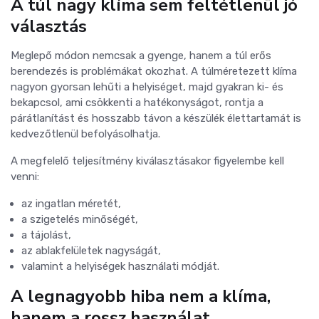
A túl nagy klíma sem feltétlenül jó
választás
Meglepő módon nemcsak a gyenge, hanem a túl erős
berendezés is problémákat okozhat. A túlméretezett klíma
nagyon gyorsan lehűti a helyiséget, majd gyakran ki- és
bekapcsol, ami csökkenti a hatékonyságot, rontja a
párátlanítást és hosszabb távon a készülék élettartamát is
kedvezőtlenül befolyásolhatja.
A megfelelő teljesítmény kiválasztásakor figyelembe kell
venni:
az ingatlan méretét,
a szigetelés minőségét,
a tájolást,
az ablakfelületek nagyságát,
valamint a helyiségek használati módját.
A legnagyobb hiba nem a klíma,
hanem a rossz használat