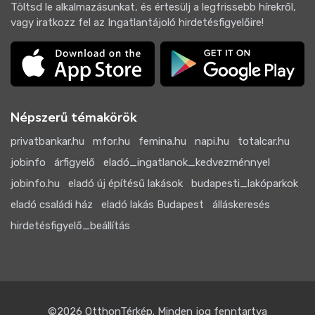
Töltsd le alkalmazásunkat, és értesülj a legfrissebb hírekről,
vagy iratkozz fel az Ingatlantájoló hirdetésfigyelőire!
Népszerű témakörök
privatbankar.hu
mfor.hu
femina.hu
napi.hu
totalcar.hu
jobinfo
árfigyelő
eladó_ingatlanok_kedvezménnyel
jobinfo.hu
eladó új építésű lakások
budapesti_lakóparkok
eladó családi ház
eladó lakás Budapest
álláskeresés
hirdetésfigyelő_beállítás
©2026
OtthonTérkép
. Minden jog fenntartva