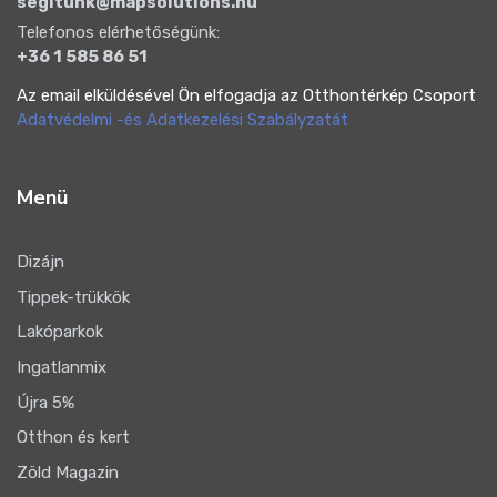
segitunk@mapsolutions.hu
Telefonos elérhetőségünk:
+36 1 585 86 51
Az email elküldésével Ön elfogadja az Otthontérkép Csoport
Adatvédelmi -és Adatkezelési Szabályzatát
Menü
Dizájn
Tippek-trükkök
Lakóparkok
Ingatlanmix
Újra 5%
Otthon és kert
Zöld Magazin