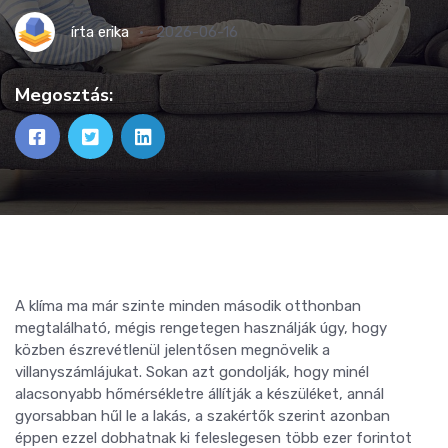
írta
erika
2026-06-16
Megosztás:
A klíma ma már szinte minden második otthonban
megtalálható, mégis rengetegen használják úgy, hogy
közben észrevétlenül jelentősen megnövelik a
villanyszámlájukat. Sokan azt gondolják, hogy minél
alacsonyabb hőmérsékletre állítják a készüléket, annál
gyorsabban hűl le a lakás, a szakértők szerint azonban
éppen ezzel dobhatnak ki feleslegesen több ezer forintot