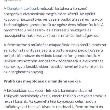
A
Dunakert Lakópark
műszaki tartalma a korszerű
energetikai elvárásoknak megfelelően készül. Az épület
központi hőszivattyús rendszere padlófűtéssel és fan-coil
technológiával gondoskodik az egész éves hőkomfortról. A
háromrétegű nyílászárók és a korszerű hőszigetelés
hozzájárulhatnak a kedvezőbb fenntartási költségekhez.
A fenntartható működést csapadékvíz-hasznosító rendszer
és automata öntözés segíti, a biztonságról pedig korszerű
beléptetőrendszer és videós kaputelefon gondoskodik. A
lakások okosotthon-rendszerek fogadására is előkészítést
kapnak, így a későbbiekben tovább növelhető a komfort és
az energiahatékonyság.
Praktikus megoldások a mindennapokra
A lakóparkban összesen 165 zárt, kamerarendszerrel
felügyelt parkolóhely készül, emellett külön kerékpártárolók is
helyet kapnak. Az üzemeltetési koncepció célja, hogy a
lakókörnyezet hosszú távon is rendezett, fenntartható és