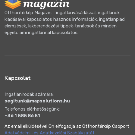
Otthontérkép Magazin - ingatlanvásárlással, ingatlanok
kiadásával kapcsolatos hasznos információk, ingatlanpiaci
elemzések, lakberendezési tippek-tanácsok és minden
egyéb, ami ingatlannal kapcsolatos.
Kapcsolat
Ingatlanirodák számára:
segitunk@mapsolutions.hu
Telefonos elérhetőségünk:
+36 1 585 86 51
Az email elküldésével Ön elfogadja az Otthontérkép Csoport
Adatvédelmi -és Adatkezelési Szabályzatát