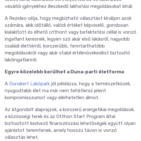
vásárlói igényekhez illeszkedő lakhatási megoldásokat kínál.
A Rezideo célja, hogy megbízható választást kínáljon azok
számára, akik időtálló, valódi értéket képviselő, gondosan
kialakított és élhető otthont vagy befektetési céllal is vonzó
ingatlant keresnek, legyen szó akár első lakásról, nagyobb
családi élettérről, korszerűbb, fenntarthatóbb
megoldásokról vagy akár stabil értéknövekedést biztosító
lakóingatlanról.
Egyre közelebb kerülhet a Duna-parti életforma
A
Dunakert Lakópark
jól példázza, hogy a természetközeli,
nyugodtabb élet ma már nem feltétlenül jelent
kompromisszumot vagy elérhetetlen álmot.
Az átgondolt alaprajzok, a korszerű energetikai megoldások,
a közösségi terek és az Otthon Start Program által
biztosított kedvező finanszírozási lehetőségek együtt olyan
ajánlatot teremtenek, amely hosszú távon is vonzó
választás lehet.