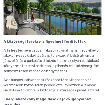
A közösségi terekre is figyelmet fordítottak
A fejlesztés nem csupán lakásokat kínál, hanem egy élhető
lakókörnyezet kialakítására is törekszik. A belső átrium, a
játszótér és a parkosított közös területek olyan családbarát
környezetet teremtenek, ahol a pihenés és a közösségi élet
természetesen kapcsolódik egymáshoz.
Az átriumos kialakításnak köszönhetően világosabb és
kellemesebb közös terek jönnek létre, miközben a lakások
kialakítása továbbra is biztosítja a szükséges privát szférát.
Energiahatékony megoldások a jövő igényeihez
igazodva