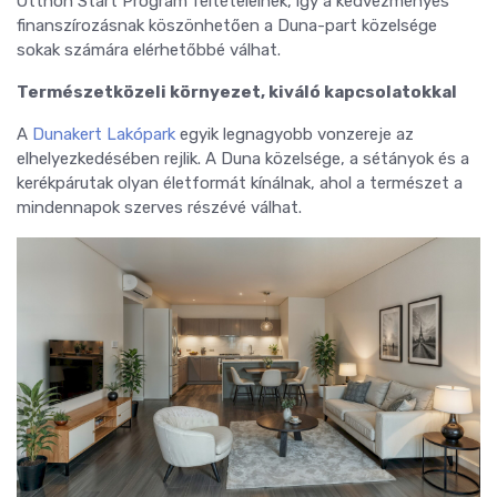
Otthon Start Program feltételeinek, így a kedvezményes
finanszírozásnak köszönhetően a Duna-part közelsége
sokak számára elérhetőbbé válhat.
Természetközeli környezet, kiváló kapcsolatokkal
A
Dunakert Lakópark
egyik legnagyobb vonzereje az
elhelyezkedésében rejlik. A Duna közelsége, a sétányok és a
kerékpárutak olyan életformát kínálnak, ahol a természet a
mindennapok szerves részévé válhat.