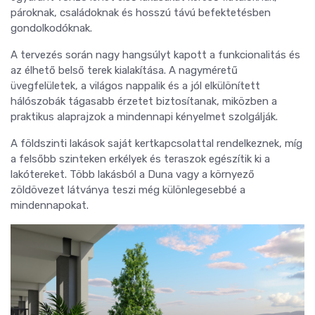
pároknak, családoknak és hosszú távú befektetésben
gondolkodóknak.
A tervezés során nagy hangsúlyt kapott a funkcionalitás és
az élhető belső terek kialakítása. A nagyméretű
üvegfelületek, a világos nappalik és a jól elkülönített
hálószobák tágasabb érzetet biztosítanak, miközben a
praktikus alaprajzok a mindennapi kényelmet szolgálják.
A földszinti lakások saját kertkapcsolattal rendelkeznek, míg
a felsőbb szinteken erkélyek és teraszok egészítik ki a
lakótereket. Több lakásból a Duna vagy a környező
zöldövezet látványa teszi még különlegesebbé a
mindennapokat.