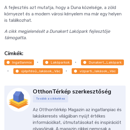
A fejlesztés azt mutatja, hogy a Duna közelsége, a zöld
környezet és a modern városi kényelem ma már egy helyen
is találkozhat.
A cikk megjelenését a Dunakert Lakópark fejlesztője
támogatta.
Címkék:
Ingatlanmix
Lakóparkok
Dunakert_Lakópark
újépítésű_lakások_Vác
vízparti_lakások_Vác
OtthonTérkép szerkesztőség
Tovább a cikkekhez
Az Otthontérkép Magazin az ingatlanpiac és
lakáskeresés világában nyújt értékes
információkat, útmutatásokat és inspirációt
olvasóinak. A magazin cikkei nemcsak a