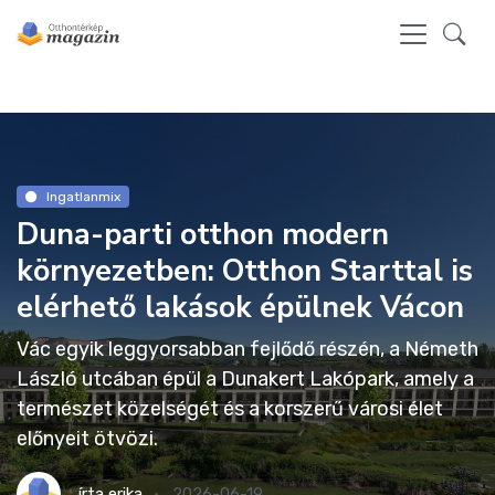
Ingatlanmix
Duna-parti otthon modern
környezetben: Otthon Starttal is
elérhető lakások épülnek Vácon
Vác egyik leggyorsabban fejlődő részén, a Németh
László utcában épül a Dunakert Lakópark, amely a
természet közelségét és a korszerű városi élet
előnyeit ötvözi.
írta
erika
2026-06-19