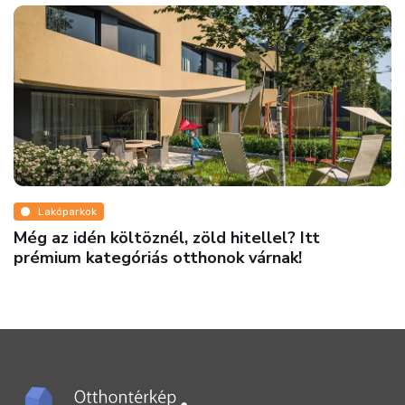
nappali_színe
Kövesd a színtrendet kanapé választáskor!