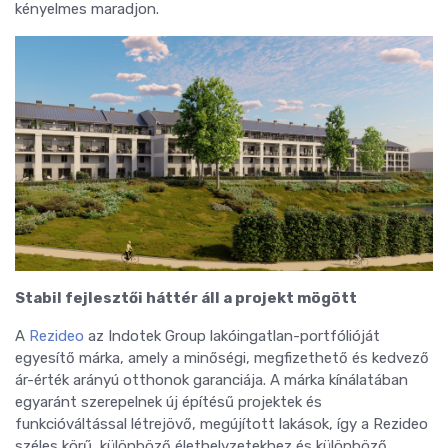
kényelmes maradjon.
Stabil fejlesztői háttér áll a projekt mögött
A
Rezideo
az Indotek Group lakóingatlan-portfólióját
egyesítő márka, amely a minőségi, megfizethető és kedvező
ár-érték arányú otthonok garanciája. A márka kínálatában
egyaránt szerepelnek új építésű projektek és
funkcióváltással létrejövő, megújított lakások, így a Rezideo
széles körű, különböző élethelyzetekhez és különböző