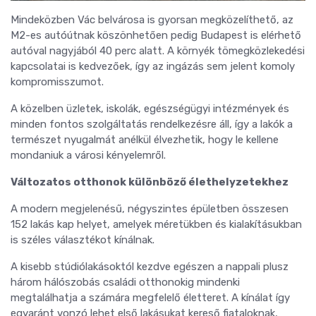
Mindeközben Vác belvárosa is gyorsan megközelíthető, az
M2-es autóútnak köszönhetően pedig Budapest is elérhető
autóval nagyjából 40 perc alatt. A környék tömegközlekedési
kapcsolatai is kedvezőek, így az ingázás sem jelent komoly
kompromisszumot.
A közelben üzletek, iskolák, egészségügyi intézmények és
minden fontos szolgáltatás rendelkezésre áll, így a lakók a
természet nyugalmát anélkül élvezhetik, hogy le kellene
mondaniuk a városi kényelemről.
Változatos otthonok különböző élethelyzetekhez
A modern megjelenésű, négyszintes épületben összesen
152 lakás kap helyet, amelyek méretükben és kialakításukban
is széles választékot kínálnak.
A kisebb stúdiólakásoktól kezdve egészen a nappali plusz
három hálószobás családi otthonokig mindenki
megtalálhatja a számára megfelelő életteret. A kínálat így
egyaránt vonzó lehet első lakásukat kereső fiataloknak,