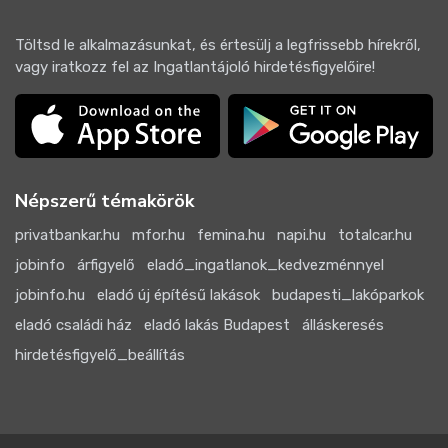
Töltsd le alkalmazásunkat, és értesülj a legfrissebb hírekről,
vagy iratkozz fel az Ingatlantájoló hirdetésfigyelőire!
Népszerű témakörök
privatbankar.hu
mfor.hu
femina.hu
napi.hu
totalcar.hu
jobinfo
árfigyelő
eladó_ingatlanok_kedvezménnyel
jobinfo.hu
eladó új építésű lakások
budapesti_lakóparkok
eladó családi ház
eladó lakás Budapest
álláskeresés
hirdetésfigyelő_beállítás