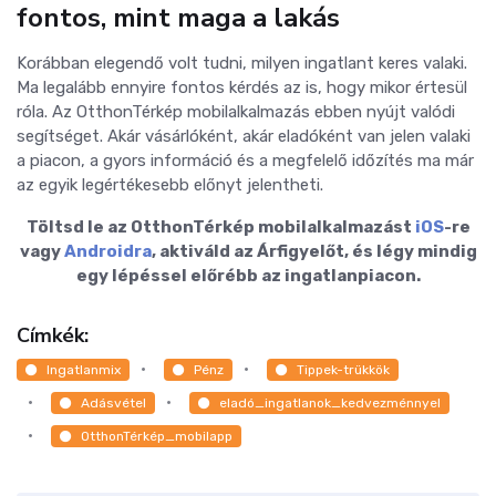
fontos, mint maga a lakás
Korábban elegendő volt tudni, milyen ingatlant keres valaki.
Ma legalább ennyire fontos kérdés az is, hogy mikor értesül
róla. Az OtthonTérkép mobilalkalmazás ebben nyújt valódi
segítséget. Akár vásárlóként, akár eladóként van jelen valaki
a piacon, a gyors információ és a megfelelő időzítés ma már
az egyik legértékesebb előnyt jelentheti.
Töltsd le az OtthonTérkép mobilalkalmazást
iOS
-re
vagy
Androidra
, aktiváld az Árfigyelőt, és légy mindig
egy lépéssel előrébb az ingatlanpiacon.
Címkék:
Ingatlanmix
Pénz
Tippek-trükkök
Adásvétel
eladó_ingatlanok_kedvezménnyel
OtthonTérkép_mobilapp