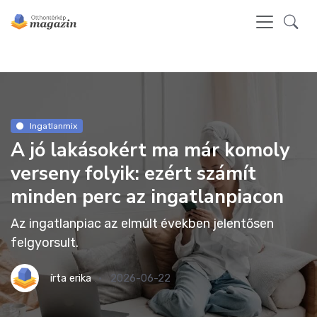
Ingatlanmix
A jó lakásokért ma már komoly
verseny folyik: ezért számít
minden perc az ingatlanpiacon
Az ingatlanpiac az elmúlt években jelentősen
felgyorsult.
írta
erika
2026-06-22