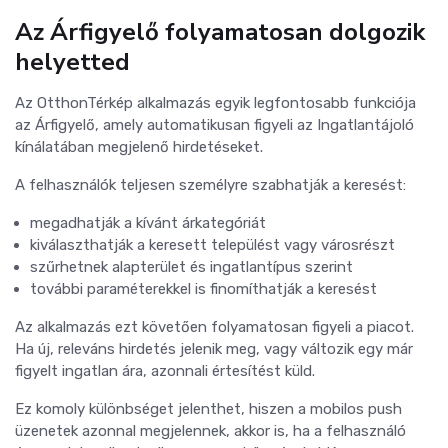
Az Árfigyelő folyamatosan dolgozik
helyetted
Az OtthonTérkép alkalmazás egyik legfontosabb funkciója
az Árfigyelő, amely automatikusan figyeli az Ingatlantájoló
kínálatában megjelenő hirdetéseket.
A felhasználók teljesen személyre szabhatják a keresést:
megadhatják a kívánt árkategóriát
kiválaszthatják a keresett települést vagy városrészt
szűrhetnek alapterület és ingatlantípus szerint
további paraméterekkel is finomíthatják a keresést
Az alkalmazás ezt követően folyamatosan figyeli a piacot.
Ha új, releváns hirdetés jelenik meg, vagy változik egy már
figyelt ingatlan ára, azonnali értesítést küld.
Ez komoly különbséget jelenthet, hiszen a mobilos push
üzenetek azonnal megjelennek, akkor is, ha a felhasználó