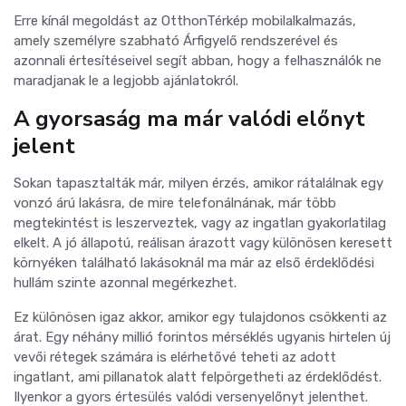
Erre kínál megoldást az OtthonTérkép mobilalkalmazás,
amely személyre szabható Árfigyelő rendszerével és
azonnali értesítéseivel segít abban, hogy a felhasználók ne
maradjanak le a legjobb ajánlatokról.
A gyorsaság ma már valódi előnyt
jelent
Sokan tapasztalták már, milyen érzés, amikor rátalálnak egy
vonzó árú lakásra, de mire telefonálnának, már több
megtekintést is leszerveztek, vagy az ingatlan gyakorlatilag
elkelt. A jó állapotú, reálisan árazott vagy különösen keresett
környéken található lakásoknál ma már az első érdeklődési
hullám szinte azonnal megérkezhet.
Ez különösen igaz akkor, amikor egy tulajdonos csökkenti az
árat. Egy néhány millió forintos mérséklés ugyanis hirtelen új
vevői rétegek számára is elérhetővé teheti az adott
ingatlant, ami pillanatok alatt felpörgetheti az érdeklődést.
Ilyenkor a gyors értesülés valódi versenyelőnyt jelenthet.