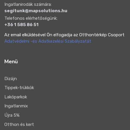
Ingatlanirodák számára:
segitunk@mapsolutions.hu
Telefonos elérhetőségünk:
+36 1 585 86 51
Az email elküldésével Ön elfogadja az Otthontérkép Csoport
Adatvédelmi -és Adatkezelési Szabályzatát
Menü
Dizájn
Tippek-trükkök
Lakóparkok
Ingatlanmix
Újra 5%
Otthon és kert