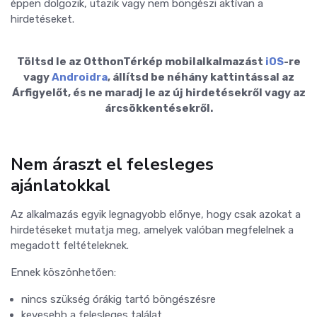
éppen dolgozik, utazik vagy nem böngészi aktívan a
hirdetéseket.
Töltsd le az OtthonTérkép mobilalkalmazást
iOS
-re
vagy
Androidra
, állítsd be néhány kattintással az
Árfigyelőt, és ne maradj le az új hirdetésekről vagy az
árcsökkentésekről.
Nem áraszt el felesleges
ajánlatokkal
Az alkalmazás egyik legnagyobb előnye, hogy csak azokat a
hirdetéseket mutatja meg, amelyek valóban megfelelnek a
megadott feltételeknek.
Ennek köszönhetően:
nincs szükség órákig tartó böngészésre
kevesebb a felesleges találat