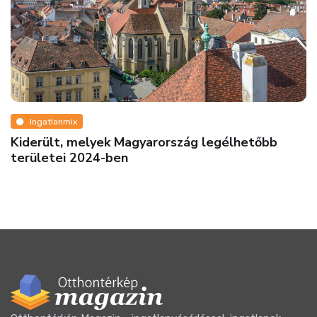
Ingatlanmix
b
Lakást vennél? Így spórolhatsz 85 MILLIÓ
forintot – Mutatjuk a titkos szuperkombót, 
kevesen használnak ki!