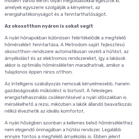
modern városi életet olyan megoldásokkal egészítik ki,
amelyek egyszerre szolgálják a kényelmet, az
energiahatékonyságot és a fenntarthatóságot.
Az okosotthon nyáron is sokat segít
A nyári hónapokban különösen felértékelődik a megfelelő
hőmérséklet fenntartása. A Metrodom saját fejlesztésű
okosotthon-rendszere automatikusan vezérli a hűtést, az
árnyékolást és az elektromos rendszereket, így a lakások
akkor is optimális hőmérsékleten maradhatnak, amikor a
tulajdonos éppen nincs otthon.
Az intelligens szabályozás nemcsak kényelmesebb, hanem
gazdaságosabb működést is biztosít. A felesleges
energiafelhasználás csökkentésével a nyári időszakban is
mérsékelhető a rezsi, miközben a lakók állandó beavatkozás
nélkül élvezhetik az ideális komfortot.
A nyári hőségben azonban a kellemes belső hőmérséklethez
nem elegendő önmagában a hűtési rendszer. Legalább
ennyire fontos a megfelelő árnyékolás is. Ebben jelent