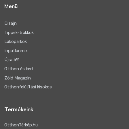
Menü
Dizájn
Tippek-trükkök
Lakóparkok
Ingatlanmix
Újra 5%
Otthon és kert
Zöld Magazin
Otthonfelújítási kisokos
Termékeink
OtthonTérkép.hu