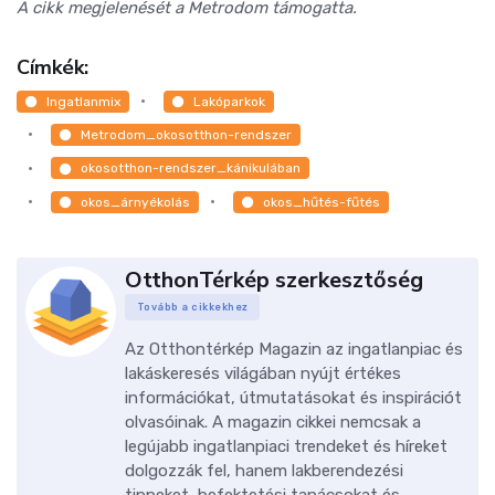
A cikk megjelenését a Metrodom támogatta.
Címkék:
Ingatlanmix
Lakóparkok
Metrodom_okosotthon-rendszer
okosotthon-rendszer_kánikulában
okos_árnyékolás
okos_hűtés-fűtés
OtthonTérkép szerkesztőség
Tovább a cikkekhez
Az Otthontérkép Magazin az ingatlanpiac és
lakáskeresés világában nyújt értékes
információkat, útmutatásokat és inspirációt
olvasóinak. A magazin cikkei nemcsak a
legújabb ingatlanpiaci trendeket és híreket
dolgozzák fel, hanem lakberendezési
tippeket, befektetési tanácsokat és