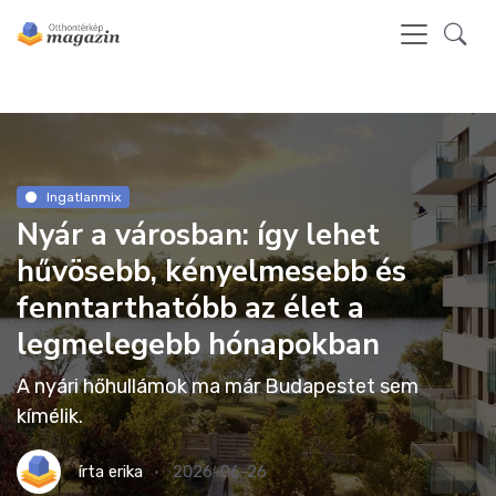
Ingatlanmix
Nyár a városban: így lehet
hűvösebb, kényelmesebb és
fenntarthatóbb az élet a
legmelegebb hónapokban
A nyári hőhullámok ma már Budapestet sem
kímélik.
írta
erika
2026-06-26