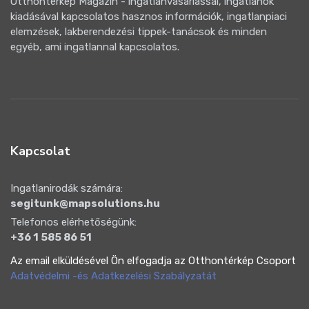
Otthontérkép Magazin - ingatlanvásárlással, ingatlanok
kiadásával kapcsolatos hasznos információk, ingatlanpiaci
elemzések, lakberendezési tippek-tanácsok és minden
egyéb, ami ingatlannal kapcsolatos.
Kapcsolat
Ingatlanirodák számára:
segitunk@mapsolutions.hu
Telefonos elérhetőségünk:
+36 1 585 86 51
Az email elküldésével Ön elfogadja az Otthontérkép Csoport
Adatvédelmi -és Adatkezelési Szabályzatát