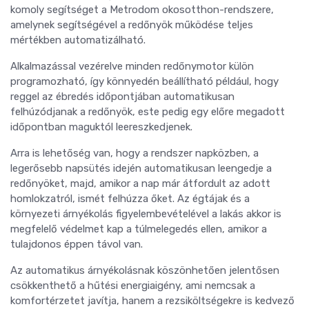
komoly segítséget a Metrodom okosotthon-rendszere,
amelynek segítségével a redőnyök működése teljes
mértékben automatizálható.
Alkalmazással vezérelve minden redőnymotor külön
programozható, így könnyedén beállítható például, hogy
reggel az ébredés időpontjában automatikusan
felhúzódjanak a redőnyök, este pedig egy előre megadott
időpontban maguktól leereszkedjenek.
Arra is lehetőség van, hogy a rendszer napközben, a
legerősebb napsütés idején automatikusan leengedje a
redőnyöket, majd, amikor a nap már átfordult az adott
homlokzatról, ismét felhúzza őket. Az égtájak és a
környezeti árnyékolás figyelembevételével a lakás akkor is
megfelelő védelmet kap a túlmelegedés ellen, amikor a
tulajdonos éppen távol van.
Az automatikus árnyékolásnak köszönhetően jelentősen
csökkenthető a hűtési energiaigény, ami nemcsak a
komfortérzetet javítja, hanem a rezsiköltségekre is kedvező