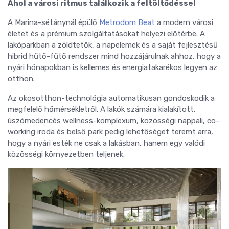
Ahol a városi ritmus találkozik a feltöltődéssel
A Marina-sétánynál épülő
Metrodom Beat
a modern városi
életet és a prémium szolgáltatásokat helyezi előtérbe. A
lakóparkban a zöldtetők, a napelemek és a saját fejlesztésű
hibrid hűtő-fűtő rendszer mind hozzájárulnak ahhoz, hogy a
nyári hónapokban is kellemes és energiatakarékos legyen az
otthon.
Az okosotthon-technológia automatikusan gondoskodik a
megfelelő hőmérsékletről. A lakók számára kialakított,
úszómedencés wellness-komplexum, közösségi nappali, co-
working iroda és belső park pedig lehetőséget teremt arra,
hogy a nyári esték ne csak a lakásban, hanem egy valódi
közösségi környezetben teljenek.