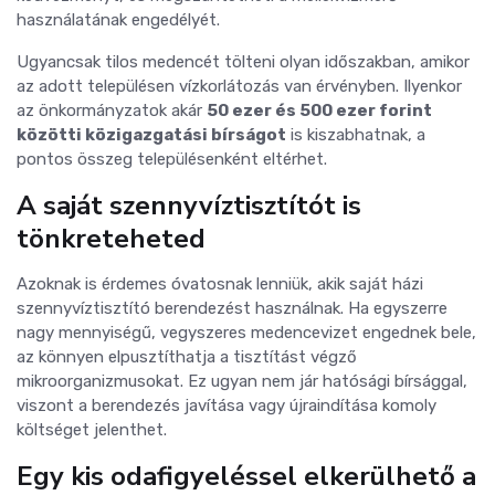
használatának engedélyét.
Ugyancsak tilos medencét tölteni olyan időszakban, amikor
az adott településen vízkorlátozás van érvényben. Ilyenkor
az önkormányzatok akár
50 ezer és 500 ezer forint
közötti közigazgatási bírságot
is kiszabhatnak, a
pontos összeg településenként eltérhet.
A saját szennyvíztisztítót is
tönkreteheted
Azoknak is érdemes óvatosnak lenniük, akik saját házi
szennyvíztisztító berendezést használnak. Ha egyszerre
nagy mennyiségű, vegyszeres medencevizet engednek bele,
az könnyen elpusztíthatja a tisztítást végző
mikroorganizmusokat. Ez ugyan nem jár hatósági bírsággal,
viszont a berendezés javítása vagy újraindítása komoly
költséget jelenthet.
Egy kis odafigyeléssel elkerülhető a