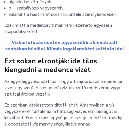
algaölő készítmények,
pH-szabályozó vegyszerek,
valamint a használat során különféle szennyeződések.
Ezek miatt a medencevíz már nem kezelhető egyszerű
csapadékvízként.
Vízkorlátozás esetén egyszerűbb a klimatizált
szobában hűsölni. Klímás ingatlanokért kattints ide!
Ezt sokan elrontják: ide tilos
kiengedni a medence vizét
Az egyik leggyakoribb hiba, hogy a tulajdonosok a medence
vizét egyszerűen a csapadékvíz-elvezető rendszerbe vagy
az utcai árokba vezetik.
Ez azonban kifejezetten tiltott lehet. Amennyiben a víz
vegyszereket tartalmaz, a hatóság vízvédelmi bírságot is
kiszabhat. Ennek nincs egységes összege, mértékét mindig
a kibocsátott víz mennyisége, illetve annak