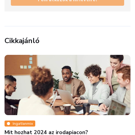
Cikkajánló
Ingatlanmix
I
 hozhat 2024 az irodapiacon?
Hir