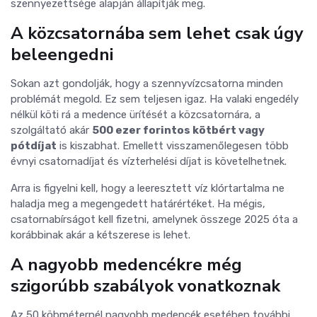
szennyezettsége alapján állapítják meg.
A közcsatornába sem lehet csak úgy
beleengedni
Sokan azt gondolják, hogy a szennyvízcsatorna minden
problémát megold. Ez sem teljesen igaz. Ha valaki engedély
nélkül köti rá a medence ürítését a közcsatornára, a
szolgáltató akár
500 ezer forintos kötbért vagy
pótdíjat
is kiszabhat. Emellett visszamenőlegesen több
évnyi csatornadíjat és vízterhelési díjat is követelhetnek.
Arra is figyelni kell, hogy a leeresztett víz klórtartalma ne
haladja meg a megengedett határértéket. Ha mégis,
csatornabírságot kell fizetni, amelynek összege 2025 óta a
korábbinak akár a kétszerese is lehet.
A nagyobb medencékre még
szigorúbb szabályok vonatkoznak
Az 50 köbméternél nagyobb medencék esetében további