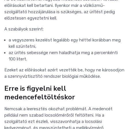
előírásokat kell betartani. Ilyenkor már a víziközmű-
szolgáltató hozzájárulása is szükséges, az ürítést pedig
előzetesen egyeztetni kell.
A szabályok szerint:
a vegyszeres kezelést legalább egy héttel korábban meg
kell szüntetni,
az ürítés sebessége nem haladhatja meg a percenkénti
100 litert.
Ezeket az előírásokat azért vezették be, hogy ne károsodjon
a szennyvíztisztító rendszer biológiai működése.
Erre is figyelni kell
medencefeltöltéskor
Nemcsak a leeresztés okozhat problémát. A medencét
például nem szabad locsolómérőről feltölteni. Ha a
szolgáltató ezt észleli, visszavonhatja a locsolási
kedvezményt, és megszüntetheti a mellékvízmérő