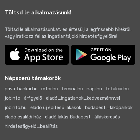
Töltsd le alkalmazásunk!
Töltsd le alkalmazásunkat, és értesülj a legfrissebb hírekről,
vagy iratkozz fel az Ingatlantájoló hirdetésfigyelőire!
Népszerű témakörök
privatbankar.hu
mfor.hu
femina.hu
napi.hu
totalcar.hu
jobinfo
árfigyelő
eladó_ingatlanok_kedvezménnyel
jobinfo.hu
eladó új építésű lakások
budapesti_lakóparkok
eladó családi ház
eladó lakás Budapest
álláskeresés
hirdetésfigyelő_beállítás