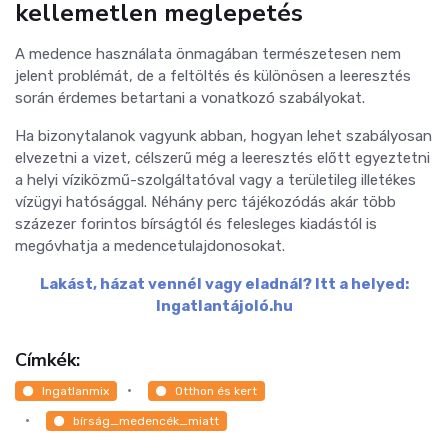
kellemetlen meglepetés
A medence használata önmagában természetesen nem
jelent problémát, de a feltöltés és különösen a leeresztés
során érdemes betartani a vonatkozó szabályokat.
Ha bizonytalanok vagyunk abban, hogyan lehet szabályosan
elvezetni a vizet, célszerű még a leeresztés előtt egyeztetni
a helyi víziközmű-szolgáltatóval vagy a területileg illetékes
vízügyi hatósággal. Néhány perc tájékozódás akár több
százezer forintos bírságtól és felesleges kiadástól is
megóvhatja a medencetulajdonosokat.
Lakást, házat vennél vagy eladnál? Itt a helyed:
Ingatlantájoló.hu
Címkék:
Ingatlanmix
Otthon és kert
bírság_medencék_miatt