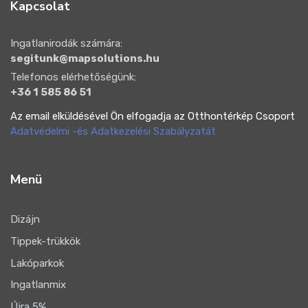
Kapcsolat
Ingatlanirodák számára:
segitunk@mapsolutions.hu
Telefonos elérhetőségünk:
+36 1 585 86 51
Az email elküldésével Ön elfogadja az Otthontérkép Csoport
Adatvédelmi -és Adatkezelési Szabályzatát
Menü
Dizájn
Tippek-trükkök
Lakóparkok
Ingatlanmix
Újra 5%