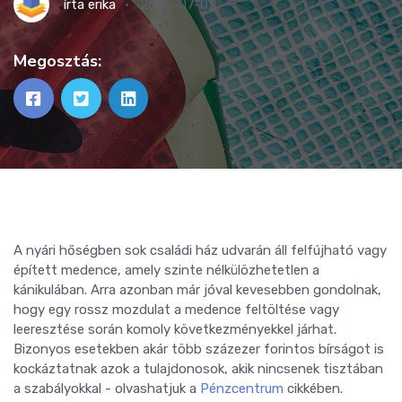
írta
erika
2026-07-02
Megosztás:
A nyári hőségben sok családi ház udvarán áll felfújható vagy
épített medence, amely szinte nélkülözhetetlen a
kánikulában. Arra azonban már jóval kevesebben gondolnak,
hogy egy rossz mozdulat a medence feltöltése vagy
leeresztése során komoly következményekkel járhat.
Bizonyos esetekben akár több százezer forintos bírságot is
kockáztatnak azok a tulajdonosok, akik nincsenek tisztában
a szabályokkal - olvashatjuk a
Pénzcentrum
cikkében.