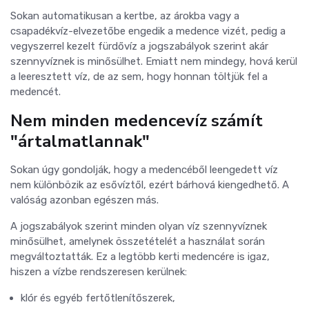
Sokan automatikusan a kertbe, az árokba vagy a
csapadékvíz-elvezetőbe engedik a medence vizét, pedig a
vegyszerrel kezelt fürdővíz a jogszabályok szerint akár
szennyvíznek is minősülhet. Emiatt nem mindegy, hová kerül
a leeresztett víz, de az sem, hogy honnan töltjük fel a
medencét.
Nem minden medencevíz számít
"ártalmatlannak"
Sokan úgy gondolják, hogy a medencéből leengedett víz
nem különbözik az esővíztől, ezért bárhová kiengedhető. A
valóság azonban egészen más.
A jogszabályok szerint minden olyan víz szennyvíznek
minősülhet, amelynek összetételét a használat során
megváltoztatták. Ez a legtöbb kerti medencére is igaz,
hiszen a vízbe rendszeresen kerülnek:
klór és egyéb fertőtlenítőszerek,