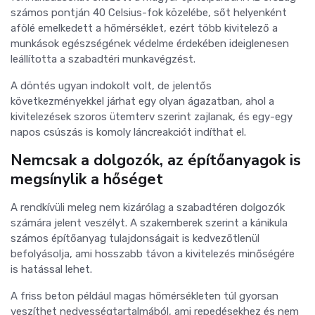
számos pontján 40 Celsius-fok közelébe, sőt helyenként
afölé emelkedett a hőmérséklet, ezért több kivitelező a
munkások egészségének védelme érdekében ideiglenesen
leállította a szabadtéri munkavégzést.
A döntés ugyan indokolt volt, de jelentős
következményekkel járhat egy olyan ágazatban, ahol a
kivitelezések szoros ütemterv szerint zajlanak, és egy-egy
napos csúszás is komoly láncreakciót indíthat el.
Nemcsak a dolgozók, az építőanyagok is
megsínylik a hőséget
A rendkívüli meleg nem kizárólag a szabadtéren dolgozók
számára jelent veszélyt. A szakemberek szerint a kánikula
számos építőanyag tulajdonságait is kedvezőtlenül
befolyásolja, ami hosszabb távon a kivitelezés minőségére
is hatással lehet.
A friss beton például magas hőmérsékleten túl gyorsan
veszíthet nedvességtartalmából, ami repedésekhez és nem