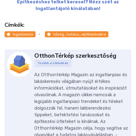
Építkezéshez telket keresel? Nézz szét az
Ingatlantájoló kínálatában!
Címkék:
Ingatlanmix
hőség_hatása_építkezésekre
OtthonTérkép szerkesztőség
Tovább a cikkekhez
Az Otthontérkép Magazin az ingatlanpiac és
lakáskeresés világában nyújt értékes
információkat, útmutatásokat és inspirációt
olvasóinak. A magazin cikkei nemcsak a
legújabb ingatlanpiaci trendeket és híreket
dolgozzák fel, hanem lakberendezési
tippeket, befektetési tanácsokat és
építkezési ötleteket is kínálnak. Az
Otthontérkép Magazin célja, hogy segítse az
olvasókat a tudatos lakásvásárlásban, -