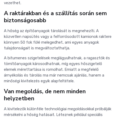
vezethet.
A raktárakban és a szállítás során sem
biztonságosabb
A hőség az építőanyagok tárolását is megnehezíti. A
közvetlen napsütés vagy a felforrósodott kamionok raktere
könnyen 50 fok fölé melegedhet, ami egyes anyagok
tulajdonságait is megváltoztathatja.
A bitumenes szigetelések meglágyulhatnak, a ragasztók és
tömítőanyagok károsodhatnak, míg egyes hőszigetelő
elemek mérettartása is romolhat. Emiatt a megfelelő
árnyékolás és tárolás ma már nemcsak ajánlás, hanem a
minőségi kivitelezés egyik alapfeltétele.
Van megoldás, de nem minden
helyzetben
A kivitelezők különféle technológiai megoldásokkal próbálják
mérsékelni a hőség hatásait. Léteznek például speciális