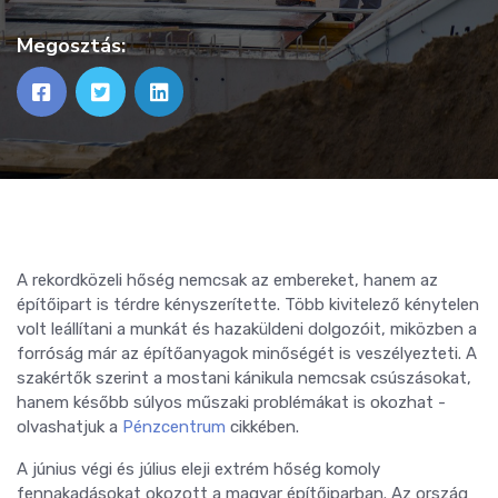
Megosztás:
A rekordközeli hőség nemcsak az embereket, hanem az
építőipart is térdre kényszerítette. Több kivitelező kénytelen
volt leállítani a munkát és hazaküldeni dolgozóit, miközben a
forróság már az építőanyagok minőségét is veszélyezteti. A
szakértők szerint a mostani kánikula nemcsak csúszásokat,
hanem később súlyos műszaki problémákat is okozhat -
olvashatjuk a
Pénzcentrum
cikkében.
A június végi és július eleji extrém hőség komoly
fennakadásokat okozott a magyar építőiparban. Az ország