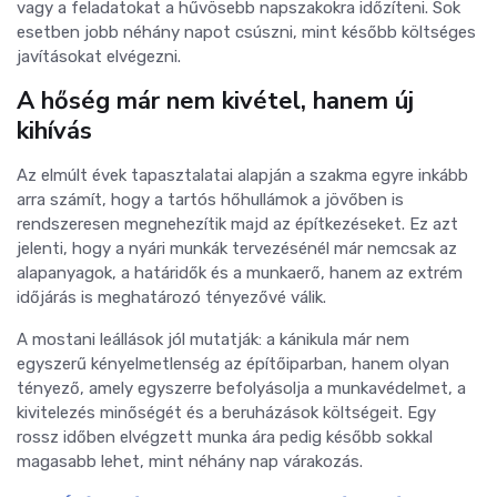
vagy a feladatokat a hűvösebb napszakokra időzíteni. Sok
esetben jobb néhány napot csúszni, mint később költséges
javításokat elvégezni.
A hőség már nem kivétel, hanem új
kihívás
Az elmúlt évek tapasztalatai alapján a szakma egyre inkább
arra számít, hogy a tartós hőhullámok a jövőben is
rendszeresen megnehezítik majd az építkezéseket. Ez azt
jelenti, hogy a nyári munkák tervezésénél már nemcsak az
alapanyagok, a határidők és a munkaerő, hanem az extrém
időjárás is meghatározó tényezővé válik.
A mostani leállások jól mutatják: a kánikula már nem
egyszerű kényelmetlenség az építőiparban, hanem olyan
tényező, amely egyszerre befolyásolja a munkavédelmet, a
kivitelezés minőségét és a beruházások költségeit. Egy
rossz időben elvégzett munka ára pedig később sokkal
magasabb lehet, mint néhány nap várakozás.