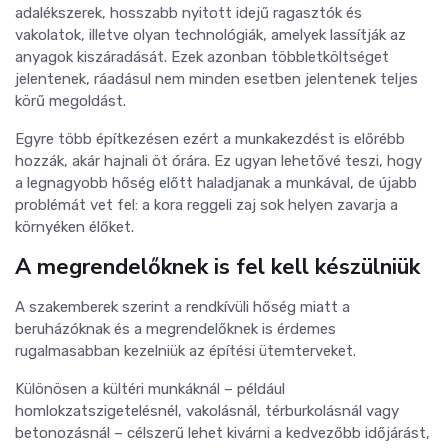
adalékszerek, hosszabb nyitott idejű ragasztók és
vakolatok, illetve olyan technológiák, amelyek lassítják az
anyagok kiszáradását. Ezek azonban többletköltséget
jelentenek, ráadásul nem minden esetben jelentenek teljes
körű megoldást.
Egyre több építkezésen ezért a munkakezdést is előrébb
hozzák, akár hajnali öt órára. Ez ugyan lehetővé teszi, hogy
a legnagyobb hőség előtt haladjanak a munkával, de újabb
problémát vet fel: a kora reggeli zaj sok helyen zavarja a
környéken élőket.
A megrendelőknek is fel kell készülniük
A szakemberek szerint a rendkívüli hőség miatt a
beruházóknak és a megrendelőknek is érdemes
rugalmasabban kezelniük az építési ütemterveket.
Különösen a kültéri munkáknál – például
homlokzatszigetelésnél, vakolásnál, térburkolásnál vagy
betonozásnál – célszerű lehet kivárni a kedvezőbb időjárást,