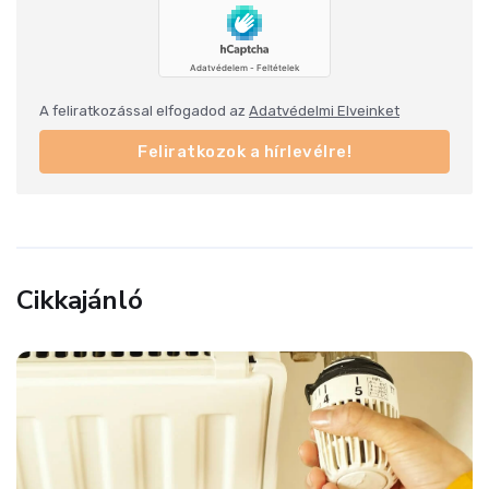
A feliratkozással elfogadod az
Adatvédelmi Elveinket
Feliratkozok a hírlevélre!
Cikkajánló
eladó_tet
Ott kell t