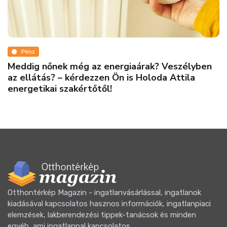
őnek még az energiaárak? Veszélyben
s? – kérdezzen Ön is Holoda Attila
ai szakértőtől!
Otthontérkép Magazin - ingatlanvásárlással, ingatlanok
kiadásával kapcsolatos hasznos információk, ingatlanpiaci
elemzések, lakberendezési tippek-tanácsok és minden
egyéb, ami ingatlannal kapcsolatos.