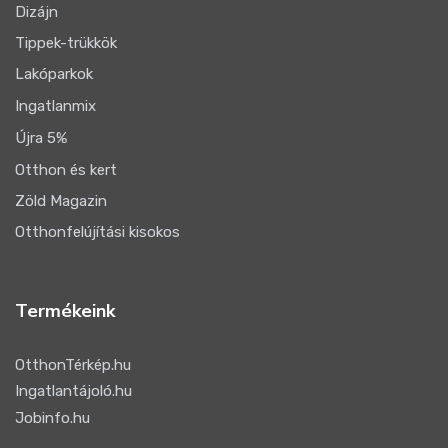
Dizájn
Tippek-trükkök
Lakóparkok
Ingatlanmix
Újra 5%
Otthon és kert
Zöld Magazin
Otthonfelújítási kisokos
Termékeink
OtthonTérkép.hu
Ingatlantájoló.hu
Jobinfo.hu