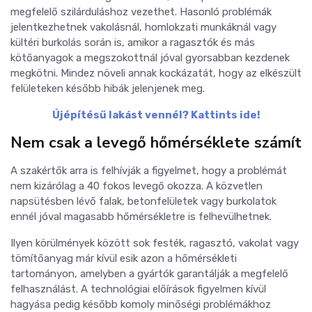
megfelelő szilárduláshoz vezethet. Hasonló problémák
jelentkezhetnek vakolásnál, homlokzati munkáknál vagy
kültéri burkolás során is, amikor a ragasztók és más
kötőanyagok a megszokottnál jóval gyorsabban kezdenek
megkötni. Mindez növeli annak kockázatát, hogy az elkészült
felületeken később hibák jelenjenek meg.
Újépítésű lakást vennél? Kattints ide!
Nem csak a levegő hőmérséklete számít
A szakértők arra is felhívják a figyelmet, hogy a problémát
nem kizárólag a 40 fokos levegő okozza. A közvetlen
napsütésben lévő falak, betonfelületek vagy burkolatok
ennél jóval magasabb hőmérsékletre is felhevülhetnek.
Ilyen körülmények között sok festék, ragasztó, vakolat vagy
tömítőanyag már kívül esik azon a hőmérsékleti
tartományon, amelyben a gyártók garantálják a megfelelő
felhasználást. A technológiai előírások figyelmen kívül
hagyása pedig később komoly minőségi problémákhoz