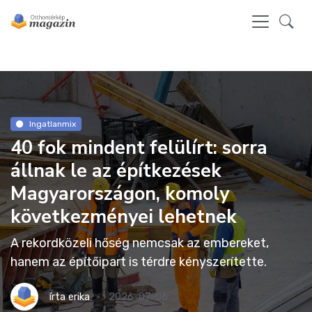
Ingatlanmix
40 fok mindent felülírt: sorra
állnak le az építkezések
Magyarországon, komoly
következményei lehetnek
A rekordközeli hőség nemcsak az embereket,
hanem az építőipart is térdre kényszerítette.
írta
erika
2026-07-06