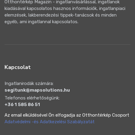
Otthontérkép Magazin - ingatlanvásárlással, ingatlanok
kiadásával kapcsolatos hasznos információk, ingatlanpiaci
elemzések, lakberendezési tippek-tanácsok és minden
egyéb, ami ingatlannal kapcsolatos.
Kapcsolat
Ingatlanirodák számára:
segitunk@mapsolutions.hu
Telefonos elérhetőségünk:
+36 1 585 86 51
Az email elküldésével Ön elfogadja az Otthontérkép Csoport
Adatvédelmi -és Adatkezelési Szabályzatát