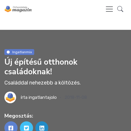
Ingatlanmix
Új építésű otthonok
családoknak!
Családdal nehezebb a költözés.
írta
ingatlantajolo
2018-11-08
Megosztás: