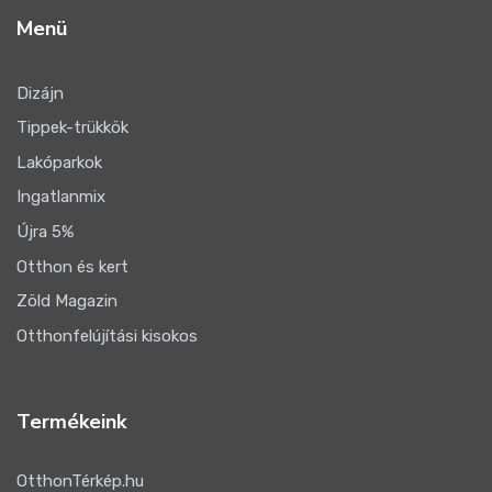
Menü
Dizájn
Tippek-trükkök
Lakóparkok
Ingatlanmix
Újra 5%
Otthon és kert
Zöld Magazin
Otthonfelújítási kisokos
Termékeink
OtthonTérkép.hu