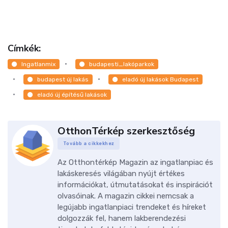
Címkék:
Ingatlanmix
budapesti_lakóparkok
budapest új lakás
eladó új lakások Budapest
eladó új építésű lakások
OtthonTérkép szerkesztőség
Tovább a cikkekhez
Az Otthontérkép Magazin az ingatlanpiac és
lakáskeresés világában nyújt értékes
információkat, útmutatásokat és inspirációt
olvasóinak. A magazin cikkei nemcsak a
legújabb ingatlanpiaci trendeket és híreket
dolgozzák fel, hanem lakberendezési