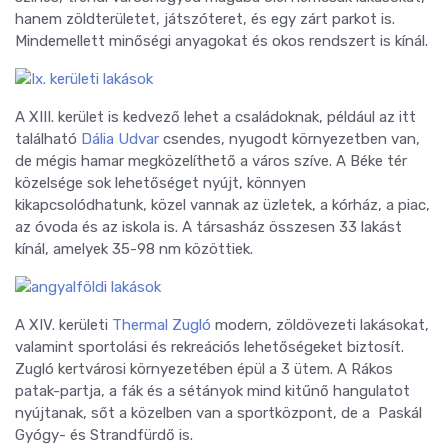
hanem zöldterületet, játszóteret, és egy zárt parkot is.
Mindemellett minőségi anyagokat és okos rendszert is kínál.
A XIII. kerület is kedvező lehet a családoknak, például az itt
található
Dália Udvar
csendes, nyugodt környezetben van,
de mégis hamar megközelíthető a város szíve. A Béke tér
közelsége sok lehetőséget nyújt, könnyen
kikapcsolódhatunk, közel vannak az üzletek, a kórház, a piac,
az óvoda és az iskola is. A társasház összesen 33 lakást
kínál, amelyek 35-98 nm közöttiek.
A XIV. kerületi
Thermal Zugló
modern, zöldövezeti lakásokat,
valamint sportolási és rekreációs lehetőségeket biztosít.
Zugló kertvárosi környezetében épül a 3 ütem. A Rákos
patak-partja, a fák és a sétányok mind kitűnő hangulatot
nyújtanak, sőt a közelben van a sportközpont, de a Paskál
Gyógy- és Strandfürdő is.