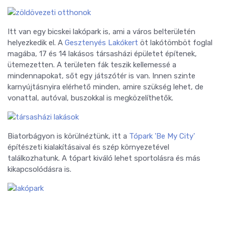
Itt van egy bicskei lakópark is, ami a város belterületén
helyezkedik el. A
Gesztenyés Lakókert
öt lakótömböt foglal
magába, 17 és 14 lakásos társasházi épületet építenek,
ütemezetten. A területen fák teszik kellemessé a
mindennapokat, sőt egy játszótér is van. Innen szinte
karnyújtásnyira elérhető minden, amire szükség lehet, de
vonattal, autóval, buszokkal is megközelíthetők.
Biatorbágyon is körülnéztünk, itt a
Tópark 'Be My City'
építészeti kialakításaival és szép környezetével
találkozhatunk. A tópart kiváló lehet sportolásra és más
kikapcsolódásra is.