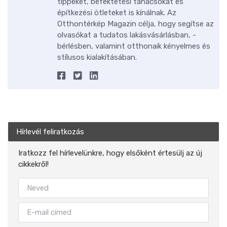
tippeket, befektetési tanácsokat és
építkezési ötleteket is kínálnak. Az
Otthontérkép Magazin célja, hogy segítse az
olvasókat a tudatos lakásvásárlásban, -
bérlésben, valamint otthonaik kényelmes és
stílusos kialakításában.
Hírlevél feliratkozás
Iratkozz fel hírlevelünkre, hogy elsőként értesülj az új
cikkekről!