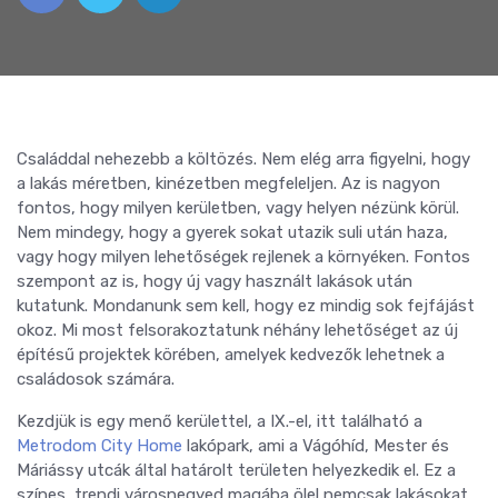
Családdal nehezebb a költözés. Nem elég arra figyelni, hogy
a lakás méretben, kinézetben megfeleljen. Az is nagyon
fontos, hogy milyen kerületben, vagy helyen nézünk körül.
Nem mindegy, hogy a gyerek sokat utazik suli után haza,
vagy hogy milyen lehetőségek rejlenek a környéken. Fontos
szempont az is, hogy új vagy használt lakások után
kutatunk. Mondanunk sem kell, hogy ez mindig sok fejfájást
okoz. Mi most felsorakoztatunk néhány lehetőséget az új
építésű projektek körében, amelyek kedvezők lehetnek a
családosok számára.
Kezdjük is egy menő kerülettel, a IX.-el, itt található a
Metrodom City Home
lakópark, ami a Vágóhíd, Mester és
Máriássy utcák által határolt területen helyezkedik el. Ez a
színes, trendi városnegyed magába ölel nemcsak lakásokat,