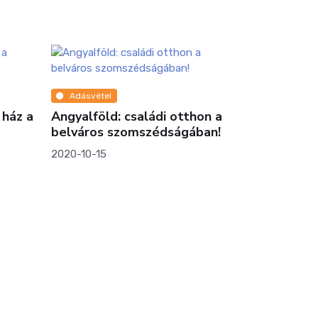
Adásvétel
 ház a
Angyalföld: családi otthon a
belváros szomszédságában!
2020-10-15
Pénz
Találd meg
irodát néh
2025-07-02