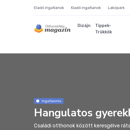
Eladó ingatlanok
Kiadó ingatlanok
Lakópark
Dizájn
Tippek-
Trükkök
Ingatlanmix
Hangulatos gyerek
Családi otthonok között keresgélve rát