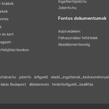
Ingatlantájoló.hu
-trükkök
Jobinfo.hu
arkok
Fontos dokumentumok
anmix
%
Adatvédelem
 és kert
Felhasználási feltételek
agazin
Akadálymentesség
felújítási kisokos
otalcar.hu
jobinfo
árfigyelő
eladó_ingatlanok_kedvezménnyel
 lakás Budapest
álláskeresés
hirdetésfigyelő_beállítás