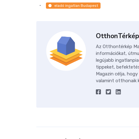
eladó ingatlan Budapest
OtthonTérkép
Az Otthontérkép Mag
információkat, útmu
legújabb ingatlanpia
tippeket, befektetés
Magazin célja, hogy
valamint otthonaik k