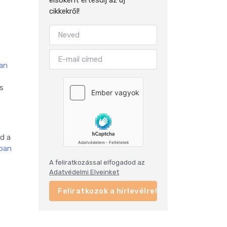
cikkekről!
ban
s
d a
sban
A feliratkozással elfogadod az
Adatvédelmi Elveinket
Feliratkozok a hírlevélre!