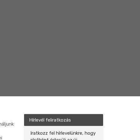
Hírlevél feliratkozás
náljunk
Iratkozz fel hírlevelünkre, hogy
ni
elsőként értesülj az új