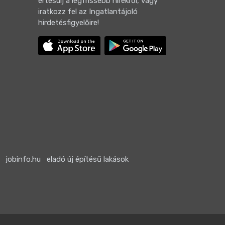
értesülj a legfrissebb hírekről, vagy
iratkozz fel az Ingatlantájoló
hirdetésfigyelőire!
jobinfo.hu
eladó új építésű lakások