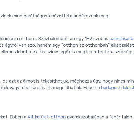
 színek mind barátságos kinézettel ajándékoznak meg.
es kinézetű otthont. Százhalombattán egy 1+2 szobás
panellakás
s ágyról van szó, hanem egy "otthon az otthonban" elképzelést
ellemes lehet, de a kis színes égők is megteremthetik a szüksége
 de ezt az álmot is teljesíthetjük, méghozzá úgy, hogy nincs min
áték vagy ruha tárolást is megoldhatjuk. Ebben a
budapesti laká
reket. Ebben a
XII. kerületi otthon
gyerekszobájában a fehér falon