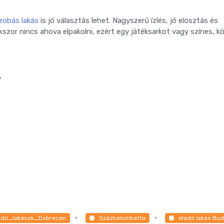
zobás lakás
is jó választás lehet. Nagyszerű ízlés, jó elosztás és
okszor nincs ahova elpakolni, ezért egy játéksarkot vagy színes, 
/
adó_lakások_Debrecen
Százhalombatta
eladó lakás Bu