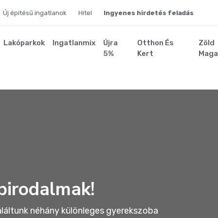
Új építésű ingatlanok
Hitel
Ingyenes hirdetés feladás
Lakóparkok
Ingatlanmix
Újra
Otthon És
Zöld
5%
Kert
Maga
birodalmak!
aláltunk néhány különleges gyerekszoba