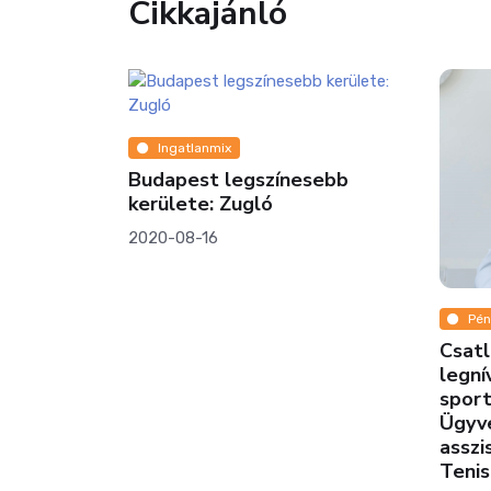
Cikkajánló
Ingatlanmix
Budapest legszínesebb
kerülete: Zugló
2020-08-16
Pén
nok a
Csatl
a mentén,
legní
ben
spor
Ügyve
asszi
Tenis