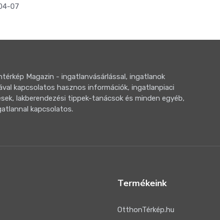
04-07
térkép Magazin - ingatlanvásárlással, ingatlanok
ával kapcsolatos hasznos információk, ingatlanpiaci
sek, lakberendezési tippek-tanácsok és minden egyéb,
gatlannal kapcsolatos.
Termékeink
OtthonTérkép.hu