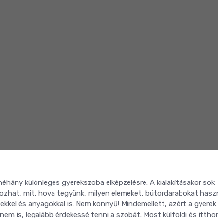
néhány különleges gyerekszoba elképzelésre. A kialakításakor sok
 okozhat, mit, hova tegyünk, milyen elemeket, bútordarabokat hasz
szekkel és anyagokkal is. Nem könnyű! Mindemellett, azért a gyerek
nem is, legalább érdekessé tenni a szobát. Most külföldi és ittho