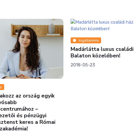
Ingatlanmix
Madárlátta luxus családi
Balaton közelében!
2018-05-23
z
akozz az ország egyik
vósabb
tcentrumához –
zetői és pénzügyi
sztenst keres a Római
zakadémia!