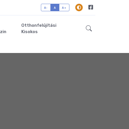
A-
A
A+
Otthonfelújítási
zin
Kisokos