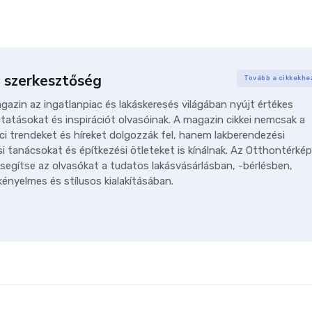
 szerkesztőség
Tovább a cikkekhe
azin az ingatlanpiac és lakáskeresés világában nyújt értékes
tatásokat és inspirációt olvasóinak. A magazin cikkei nemcsak a
ci trendeket és híreket dolgozzák fel, hanem lakberendezési
i tanácsokat és építkezési ötleteket is kínálnak. Az Otthontérkép
 segítse az olvasókat a tudatos lakásvásárlásban, -bérlésben,
ényelmes és stílusos kialakításában.