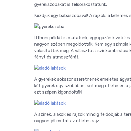
gyerekszobákat is felsorakoztatunk.
Kezdjük egy babaszobával! A rajzok, a kellemes
Itthoni példát is mutatunk, egy igazán kivétel
nagyon szépen megoldották. Nem egy szimpla ki
valósítottak meg. A választott színkombináció k
fényt és atmoszférát.
A gyerekek sokszor szeretnének emeletes ágyat,
két gyerek egy szobában, sőt még ötletesen a j
ezt szépen kigondolták!
A színek, alakok és rajzok mindig feldobják a te
nagyon jól mutat az ötletes rajz.