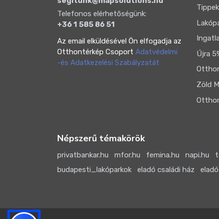
segitunk@mapsolutions.hu
Tippek
Telefonos elérhetőségünk:
Lakóp
+36 1 585 86 51
Ingatl
Az email elküldésével Ön elfogadja az
Otthontérkép Csoport
Adatvédelmi
Újra 5
-és Adatkezelési Szabályzatát
Otthon
Zöld M
Otthon
Népszerű témakörök
privatbankar.hu
mfor.hu
femina.hu
napi.hu
t
budapesti_lakóparkok
eladó családi ház
eladó