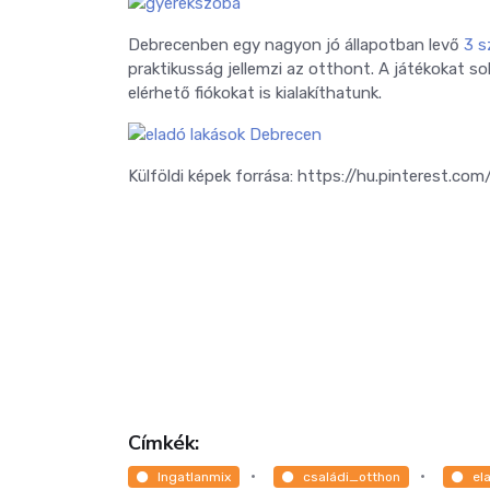
Debrecenben egy nagyon jó állapotban levő
3 s
praktikusság jellemzi az otthont. A játékokat s
elérhető fiókokat is kialakíthatunk.
Külföldi képek forrása: https://hu.pinterest.com
Címkék:
Ingatlanmix
családi_otthon
el