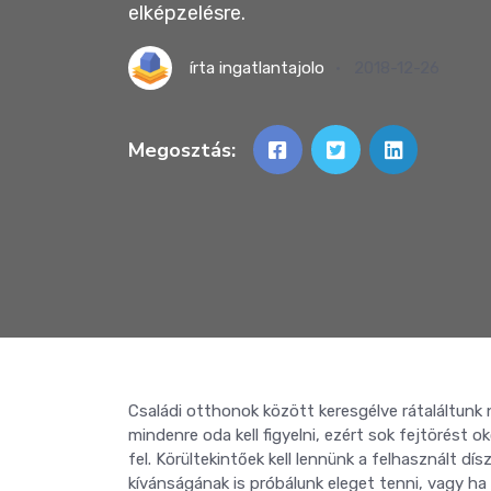
elképzelésre.
írta
ingatlantajolo
2018-12-26
Megosztás:
Családi otthonok között keresgélve rátaláltunk 
mindenre oda kell figyelni, ezért sok fejtörést
fel. Körültekintőek kell lennünk a felhasznált dí
kívánságának is próbálunk eleget tenni, vagy ha 