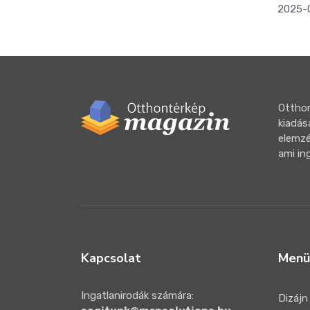
2025-
Otthon
kiadás
elemzé
ami in
Kapcsolat
Menü
Ingatlanirodák számára:
Dizájn