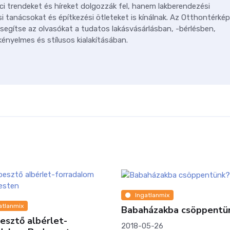
ci trendeket és híreket dolgozzák fel, hanem lakberendezési
i tanácsokat és építkezési ötleteket is kínálnak. Az Otthontérkép
 segítse az olvasókat a tudatos lakásvásárlásban, -bérlésben,
ényelmes és stílusos kialakításában.
Ingatlanmix
atlanmix
Babaházakba csöppentü
esztő albérlet-
2018-05-26