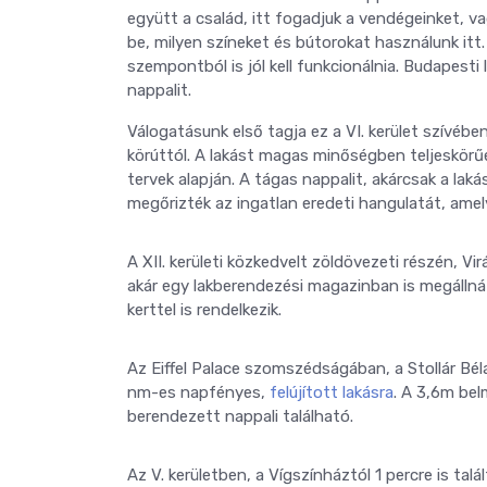
együtt a család, itt fogadjuk a vendégeinket, 
be, milyen színeket és bútorokat használunk itt
szempontból is jól kell funkcionálnia. Budapesti
nappalit.
Válogatásunk első tagja ez a VI. kerület szívébe
körúttól. A lakást magas minőségben teljeskörűe
tervek alapján. A tágas nappalit, akárcsak a lak
megőrizték az ingatlan eredeti hangulatát, ame
A XII. kerületi közkedvelt zöldövezeti részén, Vi
akár egy lakberendezési magazinban is megállná 
kerttel is rendelkezik.
Az Eiffel Palace szomszédságában, a Stollár Bé
nm-es napfényes,
felújított lakásra
. A 3,6m be
berendezett nappali található.
Az V. kerületben, a Vígszínháztól 1 percre is tal