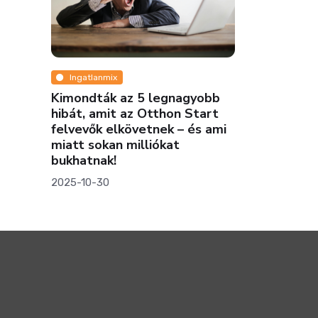
Ingatlanmix
Ingatlanmi
Kimondták az 5 legnagyobb
Eltűnnek a
hibát, amit az Otthon Start
sportpályái
felvevők elkövetnek – és ami
háttérben
miatt sokan milliókat
2025-03-20
bukhatnak!
2025-10-30