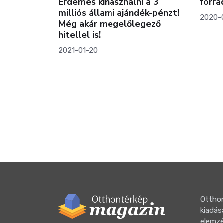
Érdemes kihasználni a 3
forr
milliós állami ajándék-pénzt!
2020-
Még akár megelőlegező
hitellel is!
2021-01-20
 lehetőség
 korszerű
Otthon
kiadás
elemzé