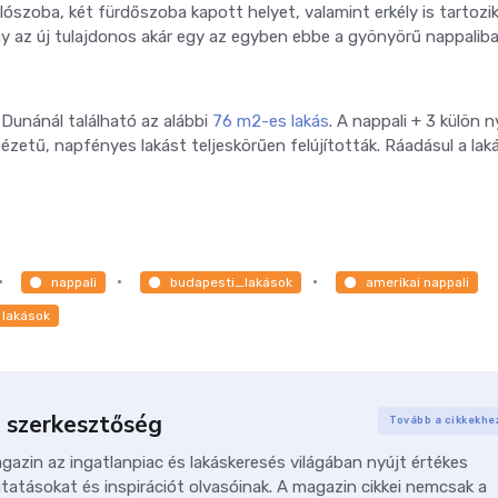
lószoba, két fürdőszoba kapott helyet, valamint erkély is tartozi
így az új tulajdonos akár egy az egyben ebbe a gyönyörű nappalib
 Dunánál található az alábbi
76 m2-es lakás
. A nappali + 3 külön n
zetű, napfényes lakást teljeskörűen felújították. Ráadásul a lak
nappali
budapesti_lakások
amerikai nappali
 lakások
 szerkesztőség
Tovább a cikkekhe
azin az ingatlanpiac és lakáskeresés világában nyújt értékes
tatásokat és inspirációt olvasóinak. A magazin cikkei nemcsak a