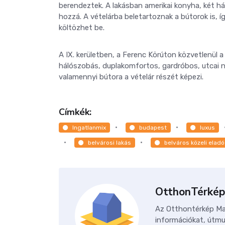
berendeztek. A lakásban amerikai konyha, két há
hozzá. A vételárba beletartoznak a bútorok is, 
költözhet be.
A IX. kerületben, a Ferenc Körúton közvetlenül a
hálószobás, duplakomfortos, gardróbos, utcai né
valamennyi bútora a vételár részét képezi.
Címkék:
Ingatlanmix
budapest
luxus
belvárosi lakás
belváros közeli eladó
OtthonTérkép
Az Otthontérkép Mag
információkat, útmu