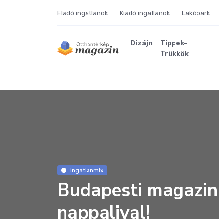
Eladó ingatlanok
Kiadó ingatlanok
Lakópark
Dizájn
Tippek-
Trükkök
Ingatlanmix
Budapesti magazin
nappalival!