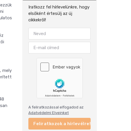
dezzük
Iratkozz fel hírlevelünkre, hogy
mi
elsőként értesülj az új
ulatos
cikkekről!
éz
zői
, mely
rített
48
osan
A feliratkozással elfogadod az
Adatvédelmi Elveinket
Feliratkozok a hírlevélre!