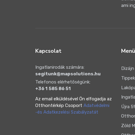
ami in
Kapcsolat
Menü
Ingatlanirodák számára:
Dizájn
segitunk@mapsolutions.hu
Tippek
Telefonos elérhetőségünk:
Lakóp
+36 1 585 86 51
Ingatl
Az email elküldésével Ön elfogadja az
Otthontérkép Csoport
Adatvédelmi
Újra 5
-és Adatkezelési Szabályzatát
Otthon
Zöld M