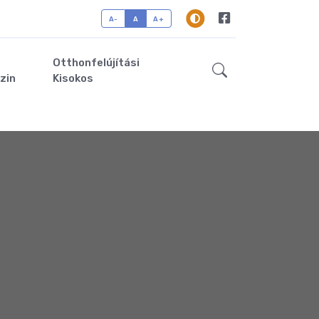
A-
A
A+
Otthonfelújítási
zin
Kisokos