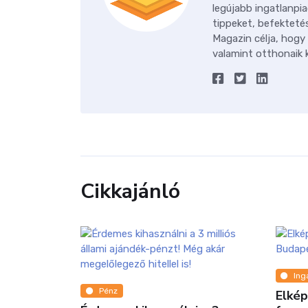
legújabb ingatlanpia
tippeket, befektetés
Magazin célja, hogy
valamint otthonaik k
Cikkajánló
Ing
Pénz
Elkép