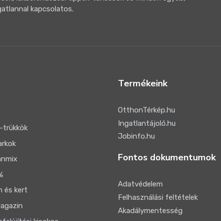
gatlannal kapcsolatos.
Termékeink
OtthonTérkép.hu
Ingatlantájoló.hu
-trükkök
Jobinfo.hu
arkok
Fontos dokumentumok
anmix
%
Adatvédelem
 és kert
Felhasználási feltételek
agazin
Akadálymentesség