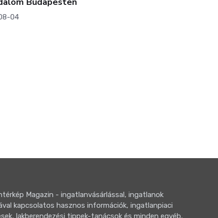
adalom Budapesten
08-04
térkép Magazin - ingatlanvásárlással, ingatlanok
ával kapcsolatos hasznos információk, ingatlanpiaci
sek, lakberendezési tippek-tanácsok és minden egyéb,