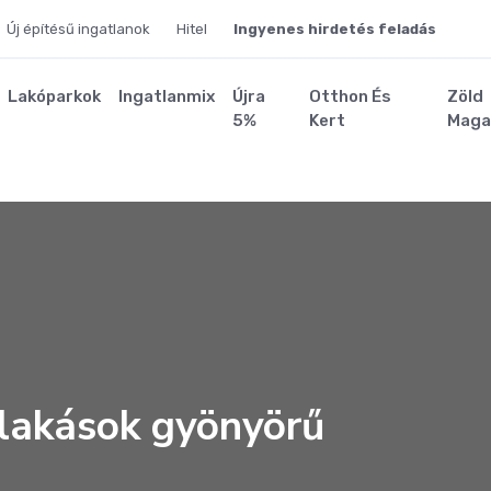
Új építésű ingatlanok
Hitel
Ingyenes hirdetés feladás
Lakóparkok
Ingatlanmix
Újra
Otthon És
Zöld
5%
Kert
Maga
lakások gyönyörű