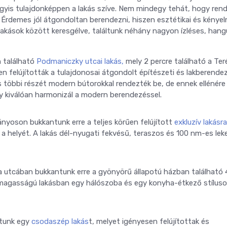
vagyis tulajdonképpen a lakás szíve. Nem mindegy tehát, hogy ren
. Érdemes jól átgondoltan berendezni, hiszen esztétikai és kényel
 lakások között keresgélve, találtunk néhány nagyon ízléses, hang
n található
Podmaniczky utcai lakás,
mely 2 percre található a Ter
n felújították a tulajdonosai átgondolt építészeti és lakberende
ás többi részét modern bútorokkal rendezték be, de ennek ellénére
ly kiválóan harmonizál a modern berendezéssel.
rányoson bukkantunk erre a teljes körűen felújított
exkluzív lakásra
a helyét. A lakás dél-nyugati fekvésű, teraszos és 100 nm-es leke
la utcában bukkantunk erre a gyönyörű állapotú házban található 
lmagasságú lakásban egy hálószoba és egy konyha-étkező stílus
áltunk egy
csodaszép lakás
t, melyet igényesen felújítottak és