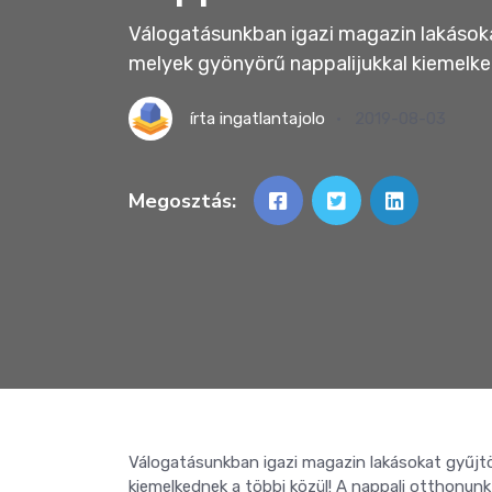
Válogatásunkban igazi magazin lakásoka
melyek gyönyörű nappalijukkal kiemelke
írta
ingatlantajolo
2019-08-03
Megosztás:
Válogatásunkban igazi magazin lakásokat gyűjtö
kiemelkednek a többi közül!
A nappali otthonunk 