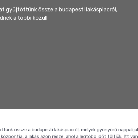
t gyűjtöttünk össze a budapesti lakáspiacról,
dnek a többi közül!
ttünk össze a budapesti lakáspiacról, melyek gyönyörű nappaliju
központja, a lakás azon része, ahol a legtöbb időt töltjük. Itt van