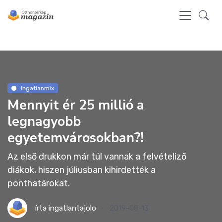
Ingatlanmix
Mennyit ér 25 millió a
legnagyobb
egyetemvárosokban?!
Az első drukkon már túl vannak a felvételiző
diákok, hiszen júliusban kihirdették a
ponthatárokat.
írta
ingatlantajolo
2019-08-13