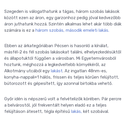
Szegeden is válogathatunk a tágas, három szobás lakások
között ezen az áron, egy garzonhoz pedig jóval kedvezőbb
áron juthatunk hozzá. Szintén alkalmas lehet akár több diák
számára is ez a
három szobás, második emeleti lakás.
Ebben az árkategóriában Pécsen is hasonló a kínálat,
másfél-2 és fél szobás lakásokat találni, elhelyezkedésüktől
és állapotuktól függően a városban. Mi Egyetemvárosból
hoztunk, méghozzá a legkedveltebb környékéről, az
Alkotmány utcából egy
lakást
. Az ingatlan 48nm-es,
konyha-nappali+1 hálós, frissen és teljes körűen felújított,
bútorozott és gépesített, így azonnal birtokba vehető.
Győr idén is népszerű volt a felvételizők körében. Pár percre
a belvárostól, jól frekventált helyen eladó ez a teljes
felújításon átesett, tégla építésű
lakás,
két szobával.