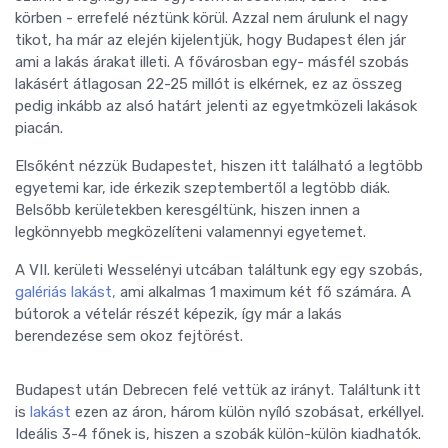
körben - errefelé néztünk körül. Azzal nem árulunk el nagy
tikot, ha már az elején kijelentjük, hogy Budapest élen jár
ami a lakás árakat illeti. A fővárosban egy- másfél szobás
lakásért átlagosan 22-25 millót is elkérnek, ez az összeg
pedig inkább az alsó határt jelenti az egyetmközeli lakások
piacán.
Elsőként nézzük Budapestet, hiszen itt található a legtöbb
egyetemi kar, ide érkezik szeptembertől a legtöbb diák.
Belsőbb kerületekben keresgéltünk, hiszen innen a
legkönnyebb megközelíteni valamennyi egyetemet.
A VII. kerületi Wesselényi utcában találtunk egy egy szobás,
galériás lakást,
ami alkalmas 1 maximum két fő számára. A
bútorok a vételár részét képezik, így már a lakás
berendezése sem okoz fejtörést.
Budapest után Debrecen felé vettük az irányt. Találtunk itt
is
lakást
ezen az áron, három külön nyíló szobásat, erkéllyel.
Ideális 3-4 főnek is, hiszen a szobák külön-külön kiadhatók.