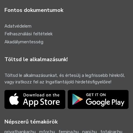
Fontos dokumentumok
Adatvédelem
Felhasználási feltételek
Akadálymentesség
Töltsd le alkalmazásunk!
Töltsd le alkalmazásunkat, és értesülj a legfrissebb hírekről,
vagy iratkozz fel az Ingatlantájoló hirdetésfigyelőire!
Népszerű témakörök
privatbankar.hu
mfor.hu
femina.hu
napi.hu
totalcar.hu