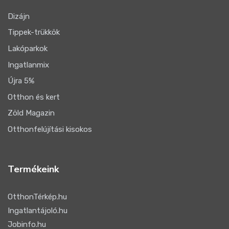
Dizájn
Tippek-trükkök
Lakóparkok
Ingatlanmix
Újra 5%
Otthon és kert
Zöld Magazin
Otthonfelújítási kisokos
Termékeink
OtthonTérkép.hu
Ingatlantájoló.hu
Jobinfo.hu