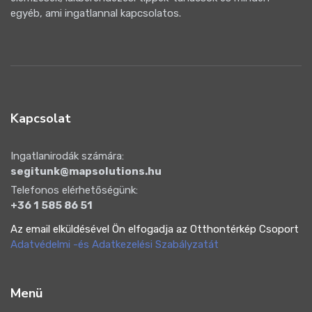
egyéb, ami ingatlannal kapcsolatos.
Kapcsolat
Ingatlanirodák számára:
segitunk@mapsolutions.hu
Telefonos elérhetőségünk:
+36 1 585 86 51
Az email elküldésével Ön elfogadja az Otthontérkép Csoport
Adatvédelmi -és Adatkezelési Szabályzatát
Menü