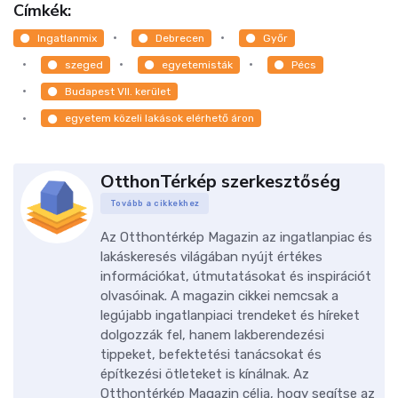
Címkék:
Ingatlanmix
Debrecen
Győr
szeged
egyetemisták
Pécs
Budapest VII. kerület
egyetem közeli lakások elérhető áron
OtthonTérkép szerkesztőség
Tovább a cikkekhez
Az Otthontérkép Magazin az ingatlanpiac és
lakáskeresés világában nyújt értékes
információkat, útmutatásokat és inspirációt
olvasóinak. A magazin cikkei nemcsak a
legújabb ingatlanpiaci trendeket és híreket
dolgozzák fel, hanem lakberendezési
tippeket, befektetési tanácsokat és
építkezési ötleteket is kínálnak. Az
Otthontérkép Magazin célja, hogy segítse az