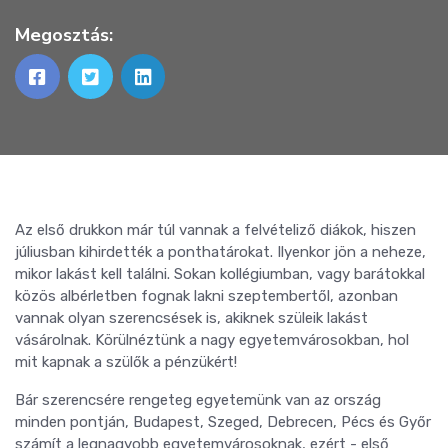
Megosztás:
Az első drukkon már túl vannak a felvételiző diákok, hiszen
júliusban kihirdették a ponthatárokat. Ilyenkor jön a neheze,
mikor lakást kell találni. Sokan kollégiumban, vagy barátokkal
közös albérletben fognak lakni szeptembertől, azonban
vannak olyan szerencsések is, akiknek szüleik lakást
vásárolnak. Körülnéztünk a nagy egyetemvárosokban, hol
mit kapnak a szülők a pénzükért!
Bár szerencsére rengeteg egyetemünk van az ország
minden pontján, Budapest, Szeged, Debrecen, Pécs és Győr
számít a legnagyobb egyetemvárosoknak, ezért - első