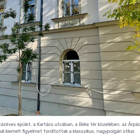
ázéves épület, a Kartács utcában, a Béke tér közelében, az Árpá
l kiemelt figyelmet fordítottak a klasszikus, nagypolgári stílus