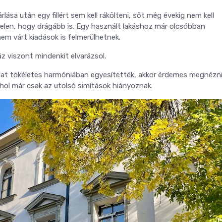
ása után egy fillért sem kell rákölteni, sőt még évekig nem kell
elen, hogy drágább is. Egy használt lakáshoz már olcsóbban
em várt kiadások is felmerülhetnek.
áz viszont mindenkit elvarázsol.
 újat tökéletes harmóniában egyesítették, akkor érdemes megnézni 
ahol már csak az utolsó simítások hiányoznak.