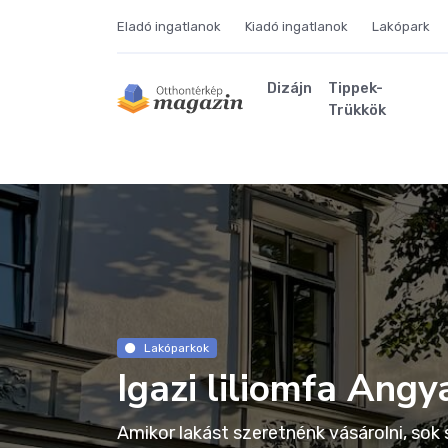
Eladó ingatlanok
Kiadó ingatlanok
Lakópark
Dizájn
Tippek-
Trükkök
Lakóparkok
Igazi liliomfa Angy
Amikor lakást szeretnénk vásárolni, so