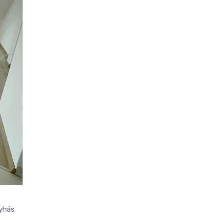
nyhás