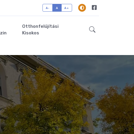
A-
A
A+
Otthonfelújítási
zin
Kisokos