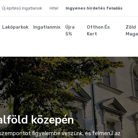
Új építésű ingatlanok
Hitel
Ingyenes hirdetés feladás
Lakóparkok
Ingatlanmix
Újra
Otthon És
Zöld
5%
Kert
Maga
alföld közepén
k szempontot figyelembe veszünk, és felmerül az