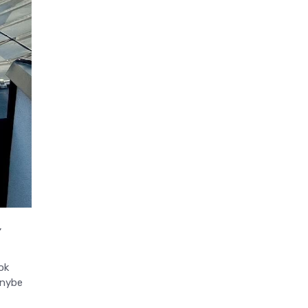
,
ok
énybe