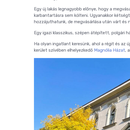
Egy új lakás legnagyobb előnye, hogy a megvásárl
karbantartásra sem költeni. Ugyanakkor kétségt
hozzájuthatunk, de megvásárlása után várt és n
Egy igazi klasszikus, szépen átépített, polgári h
Ha olyan ingatlant keresünk, ahol a régit és az
kerület szívében elhelyezkedő
Magnólia Házat
, 