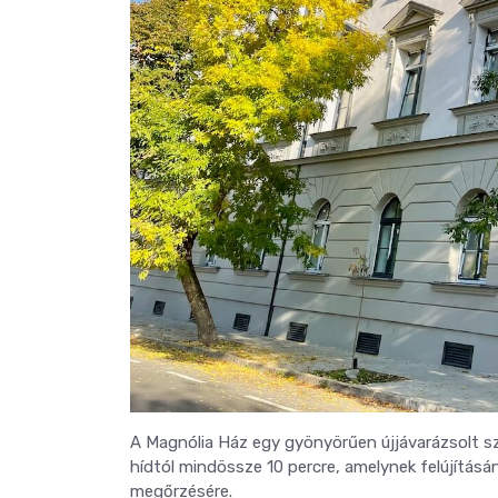
A Magnólia Ház egy gyönyörűen újjávarázsolt sz
hídtól mindössze 10 percre, amelynek felújításáná
megőrzésére.