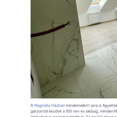
A
Magnólia Házban
mindemellett arra is figyelt
garzontól kezdve a 100 nm-es lakásig, mindenfél