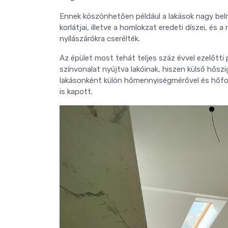
Ennek köszönhetően például a lakások nagy be
korlátjai, illetve a homlokzat eredeti díszei, és
nyílászárókra cserélték.
Az épület most tehát teljes száz évvel ezelőtti
színvonalat nyújtva lakóinak, hiszen külső hőszi
lakásonként külön hőmennyiségmérővel és hőfoks
is kapott.