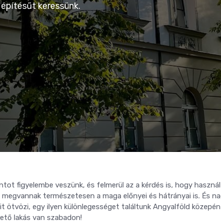
j építésűt keressünk.
tot figyelembe veszünk, és felmerül az a kérdés is, hogy használ
k megvannak természetesen a maga előnyei és hátrányai is. És n
it ötvözi, egy ilyen különlegességet találtunk Angyalföld közepén 
hető lakás van szabadon!