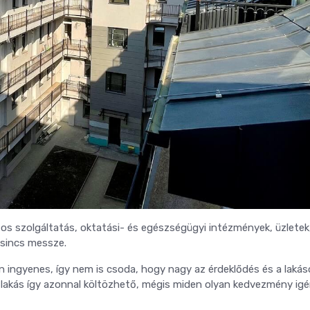
s szolgáltatás, oktatási- és egészségügyi intézmények, üzletek
 sincs messze.
en ingyenes, így nem is csoda, hogy nagy az érdeklődés és a lakás
 lakás így azonnal költözhető, mégis miden olyan kedvezmény ig