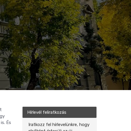
t
Hírlevél feliratkozás
agy
is. És
Iratkozz fel hírlevelünkre, hogy
elsőként értesülj az új