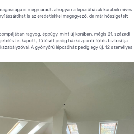
lmagassága is megmaradt, ahogyan a lépcsőházak korabeli míves
 a nyílászárókat is az eredetiekkel megegyező, de már hőszigetelt
 pompájában ragyog, éppúgy, mint új korában, mégis 21. századi
getelést is kapott, fűtését pedig házközponti fűtés biztosítja
zabályzóval. A gyönyörű lépcsőház pedig egy új, 12 személyes l