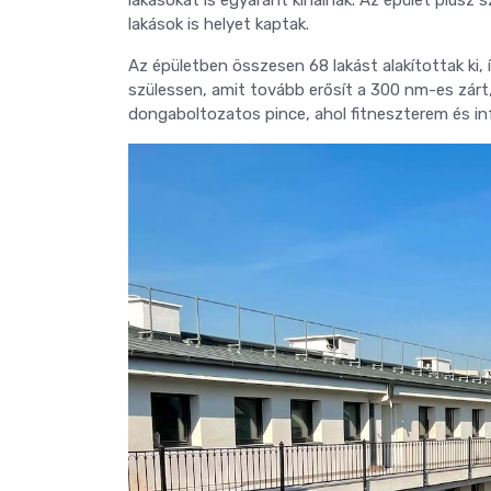
lakásokat is egyaránt kínálnak. Az épület plusz s
lakások is helyet kaptak.
Az épületben összesen 68 lakást alakítottak ki,
szülessen, amit tovább erősít a 300 nm-es zárt, 
dongaboltozatos pince, ahol fitneszterem és inf