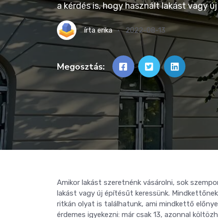
a kérdés is, hogy használt lakást vagy ú
írta
erika
2022-08-13
Megosztás:
Amikor lakást szeretnénk vásárolni, sok szempon
lakást vagy új építésűt keressünk. Mindkettőne
ritkán olyat is találhatunk, ami mindkettő előnye
érdemes igyekezni: már csak 13, azonnal költöz