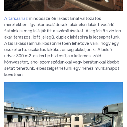
A társasház
mindössze 68 lakást kínál változatos
méretekben, így akár családosok, akár első lakást vásárló
fiatalok is megtalálják itt a számításaikat. A legfelső szinten
akár teraszos, loft jellegű, duplex lakásokra is lecsaphatunk.
A kis lakásszámnak köszönhetően lehetővé válik, hogy egy
összetartó, családias lakóközösség alakuljon ki. A belső
udvar 300 m2-es kertje biztosítja a kellemes, zöld
környezetet, ahol szomszédunkkal vagy barátunkkal kisebb
sétát tehetünk, elbeszélgethetünk egy nehéz munkanapot
követően.