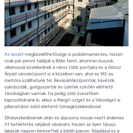
Az épület
megközelíthetősége is problémamentes, hiszen
csak pár percre találjuk a Béke teret, ahonnan buszok,
villamosok közlekednek a város több pontjára és a Göncz
Árpád városközpont is a közelben van, ahol az M3-as
metróra szállhatunk fel. Bevásárlóközpontok, kávézók,
cukrászdák, gyógyszertár és üzletek szintén elérhető
távolságban vannak, ha pedig zöld övezetben
kapcsolódnánk ki, akkor a Margit-sziget és a Városliget is
pillanatokon belül elérhető tömegközlekedéssel.
Elhelyezkedésének okán és alacsony rezsije miatt érdemes
itt befektetés céljából vásárolni, hiszen az ilyen típusú
lakások nagyon keresettek a bérlői piacon. Ráadásul ez a