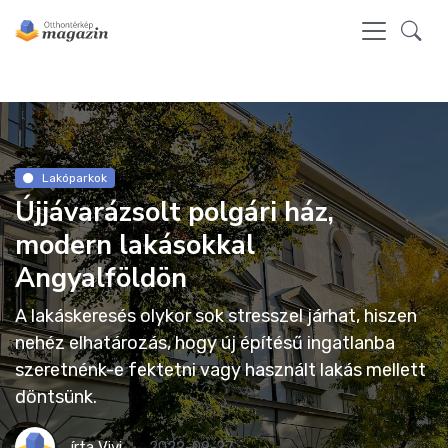
Lakóparkok
Újjávarázsolt polgári ház,
modern lakásokkal
Angyalföldön
A lakáskeresés olykor sok stresszel járhat, hiszen
nehéz elhatározás, hogy új építésű ingatlanba
szeretnénk-e fektetni vagy használt lakás mellett
döntsünk.
írta
Vivi
2022-09-27