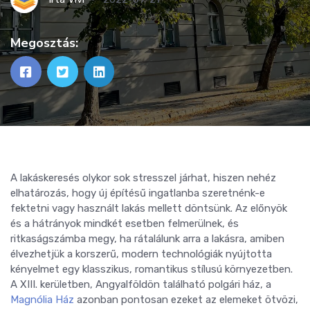
Megosztás:
A lakáskeresés olykor sok stresszel járhat, hiszen nehéz
elhatározás, hogy új építésű ingatlanba szeretnénk-e
fektetni vagy használt lakás mellett döntsünk. Az előnyök
és a hátrányok mindkét esetben felmerülnek, és
ritkaságszámba megy, ha rátalálunk arra a lakásra, amiben
élvezhetjük a korszerű, modern technológiák nyújtotta
kényelmet egy klasszikus, romantikus stílusú környezetben.
A XIII. kerületben, Angyalföldön található polgári ház, a
Magnólia Ház
azonban pontosan ezeket az elemeket ötvözi,