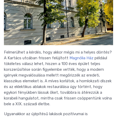
Felmerülhet a kérdés, hogy akkor mégis mi a helyes döntés?
A Kartács utcában frissen felújított
Magnólia Ház
például
tökéletes válasz lehet, hiszen a 100 éves épület teljes
korszerűsítése során figyelembe vették, hogy a modern
igények megvalósulása mellett megőrizzék az eredeti,
klasszikus elemeket is. A míves korlátok, a homlokzati díszek
és az eklektikus ablakok restaurálása úgy történt, hogy
egykori fényükben lássuk őket, továbbra is átérezzük a
korabeli hangulatot, mintha csak frissen csöppentünk volna
bele a XIX. századi életbe.
Ugyanakkor az újépítésű lakások pozitívumai is