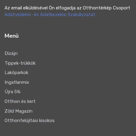
Az email elküldésével Ön elfogadja az Otthontérkép Csoport
Adatvédelmi -és Adatkezelési Szabályzatát
Menü
Dizájn
Tippek-trükkök
Lakóparkok
Ingatlanmix
Újra 5%
Otthon és kert
Zöld Magazin
Otthonfelújítási kisokos