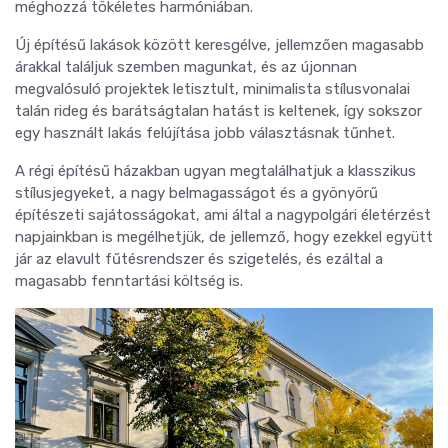
méghozzá tökéletes harmóniában.
Új építésű lakások között keresgélve, jellemzően magasabb
árakkal találjuk szemben magunkat, és az újonnan
megvalósuló projektek letisztult, minimalista stílusvonalai
talán rideg és barátságtalan hatást is keltenek, így sokszor
egy használt lakás felújítása jobb választásnak tűnhet.
A régi építésű házakban ugyan megtalálhatjuk a klasszikus
stílusjegyeket, a nagy belmagasságot és a gyönyörű
építészeti sajátosságokat, ami által a nagypolgári életérzést
napjainkban is megélhetjük, de jellemző, hogy ezekkel együtt
jár az elavult fűtésrendszer és szigetelés, és ezáltal a
magasabb fenntartási költség is.