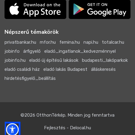
Népszerű témakörök
privatbankar.hu
mfor.hu
femina.hu
napi.hu
totalcar.hu
jobinfo
árfigyelő
eladó_ingatlanok_kedvezménnyel
jobinfo.hu
eladó új építésű lakások
budapesti_lakóparkok
eladó családi ház
eladó lakás Budapest
álláskeresés
hirdetésfigyelő_beállítás
©2026
OtthonTérkép
. Minden jog fenntartva
Fejlesztés - Delocal.hu