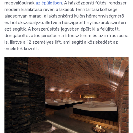
megvalósulnak
az épületben
. A házközponti fűtési rendszer
modern kialakítása révén a lakások fenntartási költsége
alacsonyan marad, a lakásonkénti külön hőmennyiségmérő
és hőfokszabályzó, illetve a hőszigetelt nyílászárók szintén
ezt segítik. A korszerűsítés jegyében épült ki a felújított,
dongaboltozatos pincében a fitneszterem és az infraszauna
is, illetve a 12 személyes lift, ami segíti a közlekedést az
emeletek között.