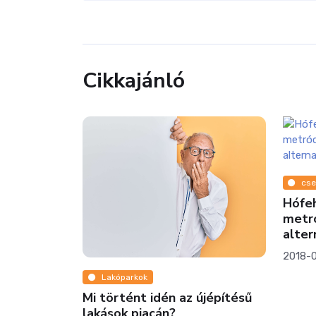
Cikkajánló
csempe
Hófehéret akarsz, de unod a
metrócsempét? Mutatunk pár
alternatívát!
2018-09-17
Ing
újépítésű
Lakás
nem v