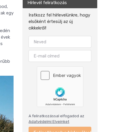
Hírlevél feliratkozás
bod,
tak egy
Iratkozz fel hírlevelünkre, hogy
elsőként értesülj az új
cikkekről!
yedén
z évek
es
erűbb
A feliratkozással elfogadod az
Adatvédelmi Elveinket