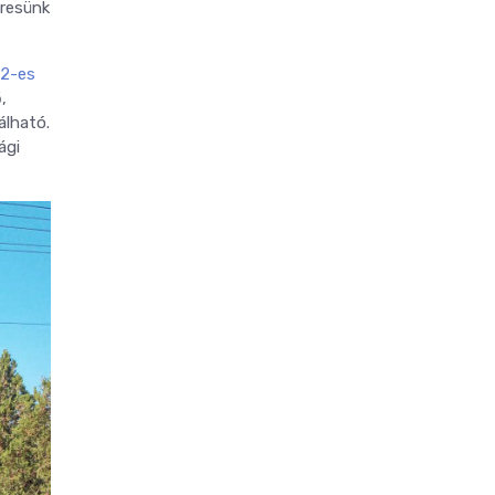
eresünk
2-es
,
álható.
ági