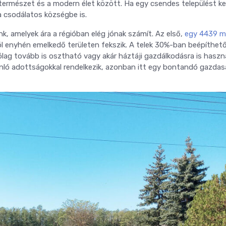
természet és a modern élet között. Ha egy csendes települést k
a csodálatos községbe is.
nk, amelyek ára a régióban elég jónak számít. Az első,
egy 4439 m
ról enyhén emelkedő területen fekszik. A telek 30%-ban beépíthető
yólag tovább is osztható vagy akár háztáji gazdálkodásra is haszn
ló adottságokkal rendelkezik, azonban itt egy bontandó gazdas