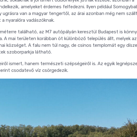
elkezik, amelyeket érdemes felfedezni. Ilyen például Somogyba
y ugrásra van a magyar tengertől, az árai azonban még nem száll
t a nyaralóra vadászóknak.
lométerre található, az M7 autópályán keresztül Budapest is könn
za. A mai területen korábban öt különböző település állt, melyek a
ai községet. A falu nem túl nagy, de csinos templomát egy dísz
ek szoborparkja látható.
ől ismert, hanem természeti szépségeiről is. Az egyik legnépsz
szerint csodatevő víz csörgedezik.