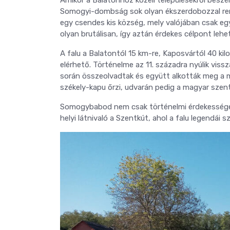
Somogyi-dombság sok olyan ékszerdobozzal rend
egy csendes kis község, mely valójában csak eg
olyan brutálisan, így aztán érdekes célpont lehe
A falu a Balatontól 15 km-re, Kaposvártól 40 ki
elérhető. Történelme az 11. századra nyúlik viss
során összeolvadtak és együtt alkották meg a m
székely-kapu őrzi, udvarán pedig a magyar szent
Somogybabod nem csak történelmi érdekességeir
helyi látnivaló a Szentkút, ahol a falu legendái 