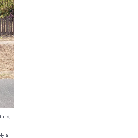
teni,
ly a