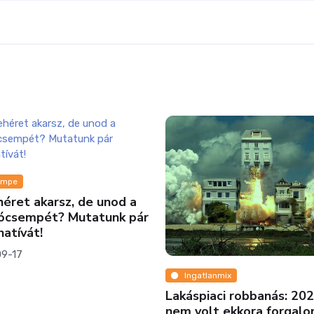
Pénz
Ki fizeti a közösköltség-
tartozást a lakás eladás
2018-02-24
atlanmix
piaci robbanás: 2022 óta
olt ekkora forgalom –