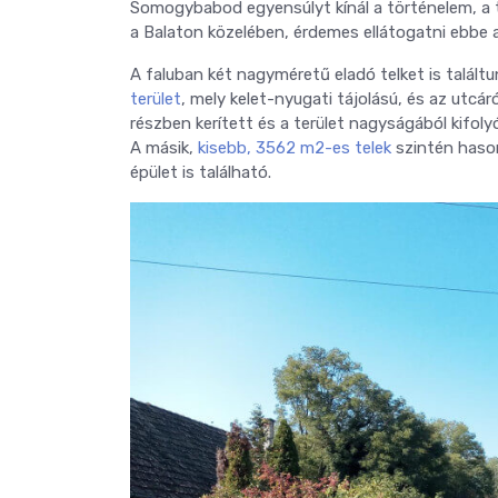
Somogybabod egyensúlyt kínál a történelem, a 
a Balaton közelében, érdemes ellátogatni ebbe 
A faluban két nagyméretű eladó telket is találtu
terület
, mely kelet-nyugati tájolású, és az utcá
részben kerített és a terület nagyságából kifol
A másik,
kisebb, 3562 m2-es telek
szintén hason
épület is található.