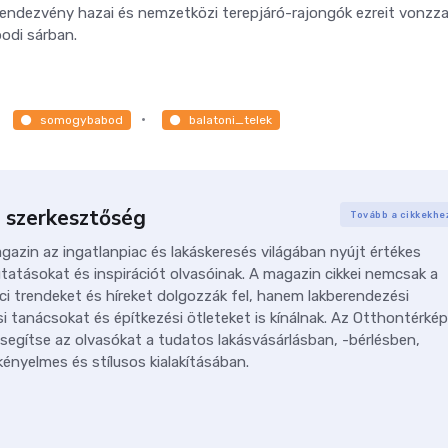
 rendezvény hazai és nemzetközi terepjáró-rajongók ezreit vonzza,
bodi sárban.
somogybabod
balatoni_telek
 szerkesztőség
Tovább a cikkekhe
azin az ingatlanpiac és lakáskeresés világában nyújt értékes
tatásokat és inspirációt olvasóinak. A magazin cikkei nemcsak a
ci trendeket és híreket dolgozzák fel, hanem lakberendezési
i tanácsokat és építkezési ötleteket is kínálnak. Az Otthontérkép
 segítse az olvasókat a tudatos lakásvásárlásban, -bérlésben,
ényelmes és stílusos kialakításában.