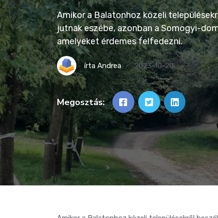
Amikor a Balatonhoz közeli településekr
jutnak eszébe, azonban a Somogyi-domb
amelyeket érdemes felfedezni.
írta
Andrea
2023-10-20
Megosztás:
Amikor a Balatonhoz közeli településekről beszé