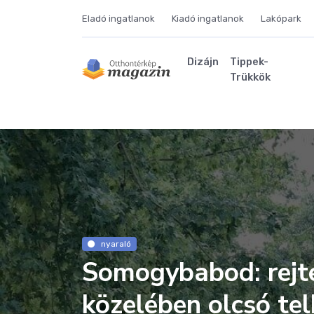
Eladó ingatlanok
Kiadó ingatlanok
Lakópark
Dizájn
Tippek-
Trükkök
nyaraló
Somogybabod: rejte
közelében olcsó tel