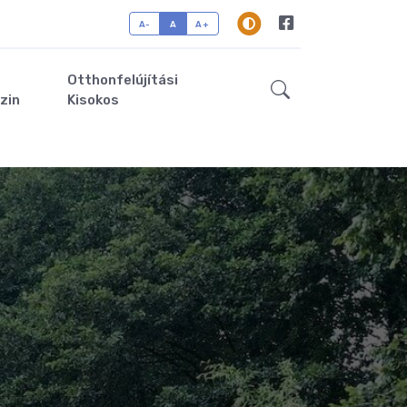
A-
A
A+
Otthonfelújítási
zin
Kisokos