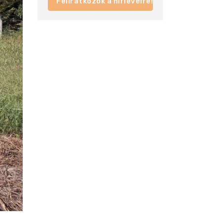
Feliratkozok a hírlevélre!