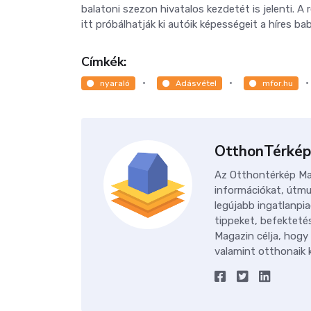
balatoni szezon hivatalos kezdetét is jelenti. A
itt próbálhatják ki autóik képességeit a híres ba
Címkék:
nyaraló
Adásvétel
mfor.hu
OtthonTérkép
Az Otthontérkép Mag
információkat, útmu
legújabb ingatlanpia
tippeket, befektetés
Magazin célja, hogy
valamint otthonaik k