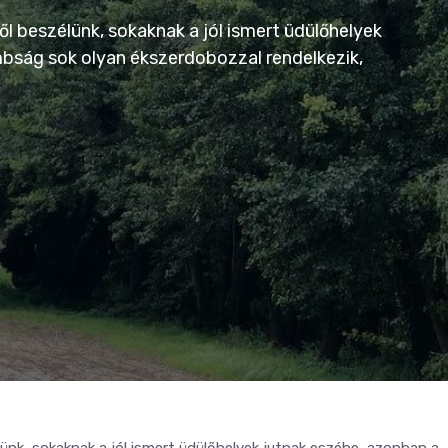
ől beszélünk, sokaknak a jól ismert üdülőhelyek
ság sok olyan ékszerdobozzal rendelkezik,
lünk, sokaknak a jól ismert üdülőhelyek jutnak eszébe, azonban a