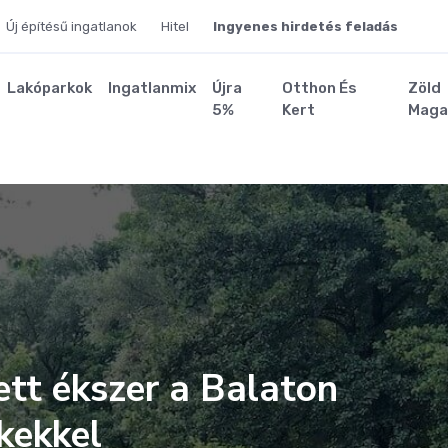
Új építésű ingatlanok
Hitel
Ingyenes hirdetés feladás
Lakóparkok
Ingatlanmix
Újra
Otthon És
Zöld
5%
Kert
Maga
tt ékszer a Balaton
kekkel