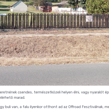
zeretnének csendes, természetközeli helyen élni, vagy nyaralót épí
elérhető marad.
uli van, a falu ilyenkor otthont ad az Offroad Fesztiválnak, me