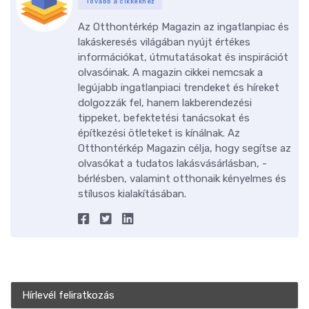
Tovább a cikkekhez
Az Otthontérkép Magazin az ingatlanpiac és
lakáskeresés világában nyújt értékes
információkat, útmutatásokat és inspirációt
olvasóinak. A magazin cikkei nemcsak a
legújabb ingatlanpiaci trendeket és híreket
dolgozzák fel, hanem lakberendezési
tippeket, befektetési tanácsokat és
építkezési ötleteket is kínálnak. Az
Otthontérkép Magazin célja, hogy segítse az
olvasókat a tudatos lakásvásárlásban, -
bérlésben, valamint otthonaik kényelmes és
stílusos kialakításában.
Hírlevél feliratkozás