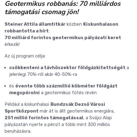
Geotermikus robbanás: 70 milliárdos
támogatási csomag jön!
Steiner Attila államtitkár
közben
Kiskunhalason
robbantotta a hírt
:
70 milliárd forintos geotermikus pályázati keret
érkezik!
Az új program célja:
csökkenteni a távhőszektor földgázkitettségét
a
jelenlegi 70%-ról akár 40-50%-ra
és
évente több százmillió köbméter földgázt
megspórolni
a geotermikus fűtés révén
️Például a kiskunhalasi
Bundzsák Dezső Városi
Sportközpont
már át is állt geotermikus energiára,
251 millió forintos támogatással
, a Svájci Alap
pályázatán nyerte a pénzt a több mint 300 milliós
beruházásra.