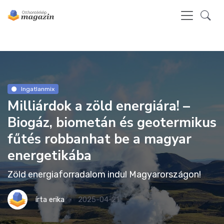
Ingatlanmix
Milliárdok a zöld energiára! –
Biogáz, biometán és geotermikus
fűtés robbanhat be a magyar
energetikába
Zöld energiaforradalom indul Magyarországon!
írta
erika
2025-04-21