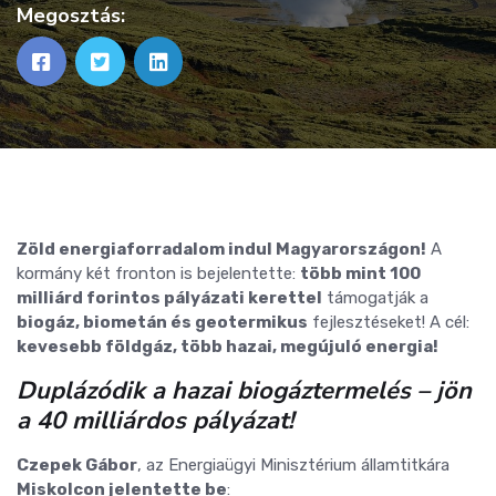
Megosztás:
Zöld energiaforradalom indul Magyarországon!
A
kormány két fronton is bejelentette:
több mint 100
milliárd forintos pályázati kerettel
támogatják a
biogáz, biometán és geotermikus
fejlesztéseket! A cél:
kevesebb földgáz, több hazai, megújuló energia!
Duplázódik a hazai biogáztermelés – jön
a 40 milliárdos pályázat!
Czepek Gábor
, az Energiaügyi Minisztérium államtitkára
Miskolcon jelentette be
: