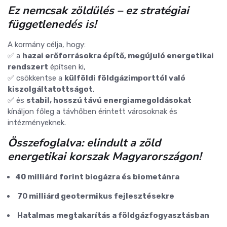
Ez nemcsak zöldülés – ez stratégiai
függetlenedés is!
A kormány célja, hogy:
✅ a
hazai erőforrásokra építő, megújuló energetikai
rendszert
építsen ki,
✅ csökkentse a
külföldi földgázimporttól való
kiszolgáltatottságot
,
✅ és
stabil, hosszú távú energiamegoldásokat
kínáljon főleg a távhőben érintett városoknak és
intézményeknek.
Összefoglalva: elindult a zöld
energetikai korszak Magyarországon!
40 milliárd forint biogázra és biometánra
️
70 milliárd geotermikus fejlesztésekre
️
Hatalmas megtakarítás a földgázfogyasztásban