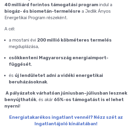
40 milliárd forintos támogatási program
indul a
biogáz- és biometán-termelésre
a Jedlik Ányos
Energetikai Program részeként.
A cél:
a mostani évi
200 millió köbméteres termelés
megduplázása,
csökkenteni Magyarország energiaimport-
függését
,
és
új lendületet adni a vidéki energetikai
beruházásoknak
.
️
A pályázatok várhatóan júniusban–júliusban lesznek
benyújthatók
, és akár
65%-os támogatást is el lehet
nyerni
!
Energiatakarékos ingatlant vennél? Nézz szét az
Ingatlantájoló kínálatában!