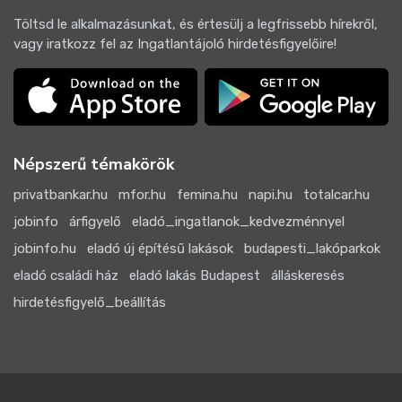
Töltsd le alkalmazásunkat, és értesülj a legfrissebb hírekről,
vagy iratkozz fel az Ingatlantájoló hirdetésfigyelőire!
Népszerű témakörök
privatbankar.hu
mfor.hu
femina.hu
napi.hu
totalcar.hu
jobinfo
árfigyelő
eladó_ingatlanok_kedvezménnyel
jobinfo.hu
eladó új építésű lakások
budapesti_lakóparkok
eladó családi ház
eladó lakás Budapest
álláskeresés
hirdetésfigyelő_beállítás