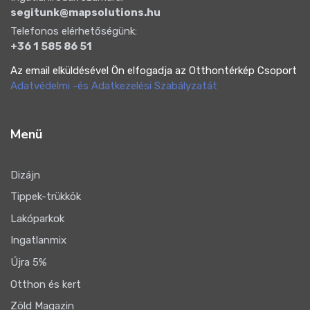
segitunk@mapsolutions.hu
Telefonos elérhetőségünk:
+36 1 585 86 51
Az email elküldésével Ön elfogadja az Otthontérkép Csoport
Adatvédelmi -és Adatkezelési Szabályzatát
Menü
Dizájn
Tippek-trükkök
Lakóparkok
Ingatlanmix
Újra 5%
Otthon és kert
Zöld Magazin