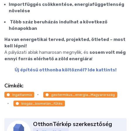
Importfüggés csökkentése, energiafüggetlenség
növelése
️
Több száz beruházás indulhat a következő
hónapokban
Ha van energetikai terved, projekted, ötleted – most
kell lépni!
A pályázati ablak hamarosan megnyílik, és
sosem volt még
ennyi forrás elérhető a zöld energiára
!
Új építésű otthonba költöznél? Ide kattints!
Címkék:
Ingatlanmix
geotermikus_energia_Magyarország
biogáz_biometán_fűtés
OtthonTérkép szerkesztőség