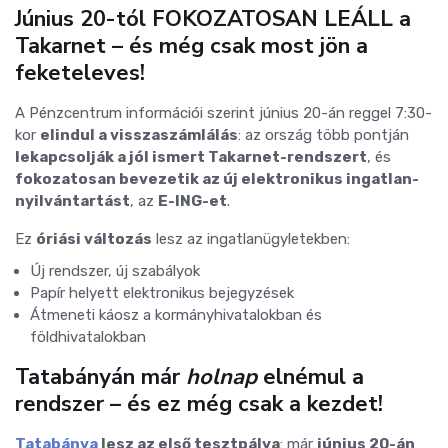
Június 20-tól FOKOZATOSAN LEÁLL a
Takarnet – és még csak most jön a
feketeleves!
A Pénzcentrum információi szerint június 20-án reggel 7:30-
kor
elindul a visszaszámlálás
: az ország több pontján
lekapcsolják a jól ismert Takarnet-rendszert
, és
fokozatosan bevezetik az új elektronikus ingatlan-
nyilvántartást
, az
E-ING-et
.
Ez
óriási változás
lesz az ingatlanügyletekben:
Új rendszer, új szabályok
Papír helyett elektronikus bejegyzések
Átmeneti káosz a kormányhivatalokban és
földhivatalokban
Tatabányán már
holnap
elnémul a
rendszer – és ez még csak a kezdet!
Tatabánya
lesz az első tesztpálya
: már
június 20-án