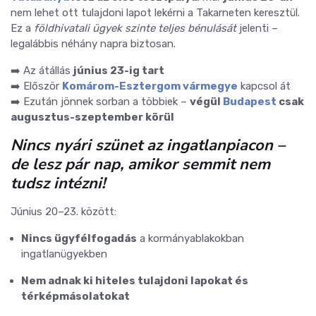
nem lehet ott tulajdoni lapot lekérni a Takarneten keresztül.
Ez a
földhivatali ügyek szinte teljes bénulását
jelenti –
legalábbis néhány napra biztosan.
➡️ Az átállás
június 23-ig tart
➡️ Először
Komárom-Esztergom vármegye
kapcsol át
➡️ Ezután jönnek sorban a többiek –
végül
Budapest
csak
augusztus-szeptember körül
Nincs nyári szünet az ingatlanpiacon –
de lesz pár nap, amikor semmit nem
tudsz intézni!
Június 20–23. között:
Nincs ügyfélfogadás
a kormányablakokban
ingatlanügyekben
Nem adnak ki hiteles tulajdoni lapokat és
térképmásolatokat