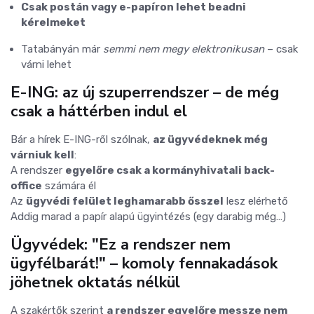
Csak postán vagy e-papíron lehet beadni
kérelmeket
Tatabányán már
semmi nem megy elektronikusan
– csak
várni lehet
E-ING: az új szuperrendszer – de még
csak a háttérben indul el
Bár a hírek E-ING-ről szólnak,
az ügyvédeknek még
várniuk kell
:
A rendszer
egyelőre csak a kormányhivatali back-
office
számára él
Az
ügyvédi felület leghamarabb ősszel
lesz elérhető
Addig marad a papír alapú ügyintézés (egy darabig még…)
Ügyvédek: "Ez a rendszer nem
ügyfélbarát!" – komoly fennakadások
jöhetnek oktatás nélkül
A szakértők szerint
a rendszer egyelőre messze nem