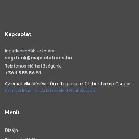
Kapcsolat
Ingatlanirodák számára:
segitunk@mapsolutions.hu
Telefonos elérhetőségünk:
+36 1 585 86 51
Az email elküldésével Ön elfogadja az Otthontérkép Csoport
Adatvédelmi -és Adatkezelési Szabályzatát
Menü
Dizájn