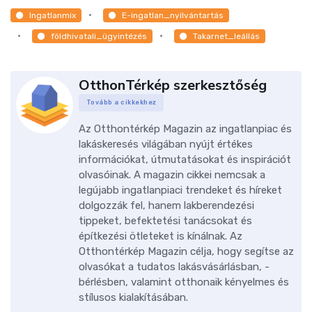
Ingatlanmix
E-ingatlan_nyilvántartás
földhivatali_ügyintézés
Takarnet_leállás
OtthonTérkép szerkesztőség
Tovább a cikkekhez
Az Otthontérkép Magazin az ingatlanpiac és
lakáskeresés világában nyújt értékes
információkat, útmutatásokat és inspirációt
olvasóinak. A magazin cikkei nemcsak a
legújabb ingatlanpiaci trendeket és híreket
dolgozzák fel, hanem lakberendezési
tippeket, befektetési tanácsokat és
építkezési ötleteket is kínálnak. Az
Otthontérkép Magazin célja, hogy segítse az
olvasókat a tudatos lakásvásárlásban, -
bérlésben, valamint otthonaik kényelmes és
stílusos kialakításában.