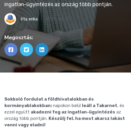
ingatlan-ügyintézés az ország több pontján.
írta
erika
2025-06-20
Megosztás:
Sokkoló fordulat a földhivatalokban és
kormányablakokban:
napokon belül
leáll a Takarnet
, és
ezzel együtt
akadozni fog az ingatlan-ügyintézés
az
ország több pontján.
Készülj fel, ha most akarsz lakást
venni vagy eladni!