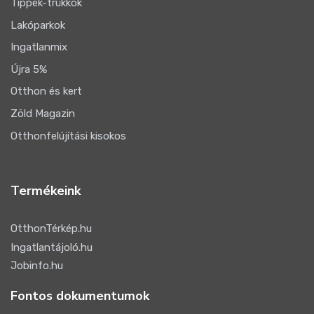
Tippek-trükkök
Lakóparkok
Ingatlanmix
Újra 5%
Otthon és kert
Zöld Magazin
Otthonfelújítási kisokos
Termékeink
OtthonTérkép.hu
Ingatlantájoló.hu
Jobinfo.hu
Fontos dokumentumok