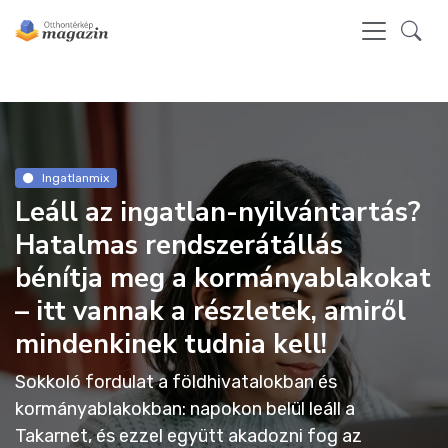
Ingatlanmix
Leáll az ingatlan-nyilvántartás?
Hatalmas rendszerátállás
bénítja meg a kormányablakokat
– itt vannak a részletek, amiről
mindenkinek tudnia kell!
Sokkoló fordulat a földhivatalokban és
kormányablakokban: napokon belül leáll a
Takarnet, és ezzel együtt akadozni fog az