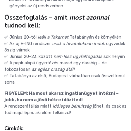
igényelni az új rendszerben
Összefoglalás – amit
most azonnal
tudnod kell:
✅ Június 20-tól
leáll a Takarnet
Tatabányán és környékén
✅ Az új E-ING rendszer
csak a hivatalokban indul
, ügyvédek
őszig várnak
✅ Június 20–23. között
nem lesz ügyfélfogadás
sok helyen
✅ A papír alapú ügyintézés marad egy darabig – de
fokozatosan
az egész ország átáll
✅ Tatabánya az első, Budapest várhatóan csak ősszel kerül
sorra
FIGYELEM: Ha most akarsz ingatlanügyet intézni –
jobb, ha nem a jövő hétre időzíted!
A rendszerátállás miatt
időleges bénultság
jöhet, és csak az
tud majd lépni, aki előre felkészül!
Címkék: