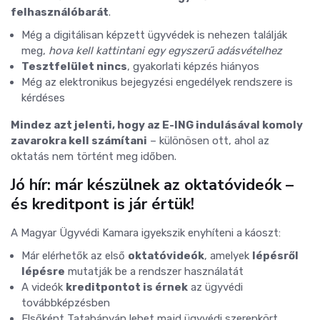
felhasználóbarát
.
Még a digitálisan képzett ügyvédek is nehezen találják
meg,
hova kell kattintani egy egyszerű adásvételhez
Tesztfelület nincs
, gyakorlati képzés hiányos
Még az elektronikus bejegyzési engedélyek rendszere is
kérdéses
Mindez azt jelenti, hogy az E-ING indulásával komoly
zavarokra kell számítani
– különösen ott, ahol az
oktatás nem történt meg időben.
Jó hír: már készülnek az oktatóvideók –
és kreditpont is jár értük!
A Magyar Ügyvédi Kamara igyekszik enyhíteni a káoszt:
Már elérhetők az első
oktatóvideók
, amelyek
lépésről
lépésre
mutatják be a rendszer használatát
A videók
kreditpontot is érnek
az ügyvédi
továbbképzésben
Elsőként Tatabányán lehet majd ügyvédi szerepkört