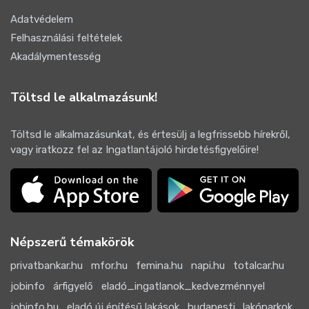
Adatvédelem
Felhasználási feltételek
Akadálymentesség
Töltsd le alkalmazásunk!
Töltsd le alkalmazásunkat, és értesülj a legfrissebb hírekről,
vagy iratkozz fel az Ingatlantájoló hirdetésfigyelőire!
Népszerű témakörök
privatbankar.hu
mfor.hu
femina.hu
napi.hu
totalcar.hu
jobinfo
árfigyelő
eladó_ingatlanok_kedvezménnyel
jobinfo.hu
eladó új építésű lakások
budapesti_lakóparkok