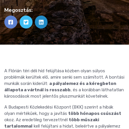
Megosztás:
A Flórián téri déli híd felújítása közben olyan súlyos
problémák kerültek elő, amire senki sem számított. A bontási
munkák során kiderült:
a pályalemez és a kéregbeton
állapota a vártnál is rosszabb
, és a korábban láthatatlan
károsodások most jelentős pluszmunkát követelnek.
A Budapesti Közlekedési Központ (BKK) szerint a hibák
olyan mértékűek, hogy a javítás
több hónapos csúszást
okoz. Az eredetileg tervezettnél
több műszaki
tartalommal
kell felújítani a hidat, beleértve a pályalemez