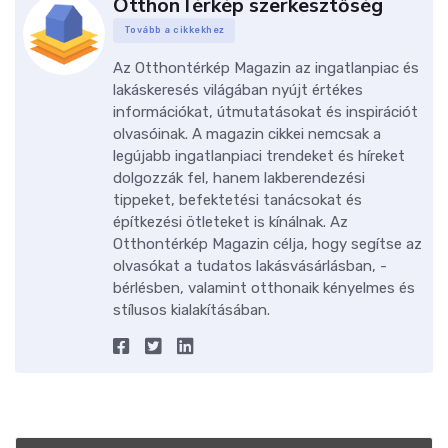
OtthonTérkép szerkesztőség
Tovább a cikkekhez
Az Otthontérkép Magazin az ingatlanpiac és
lakáskeresés világában nyújt értékes
információkat, útmutatásokat és inspirációt
olvasóinak. A magazin cikkei nemcsak a
legújabb ingatlanpiaci trendeket és híreket
dolgozzák fel, hanem lakberendezési
tippeket, befektetési tanácsokat és
építkezési ötleteket is kínálnak. Az
Otthontérkép Magazin célja, hogy segítse az
olvasókat a tudatos lakásvásárlásban, -
bérlésben, valamint otthonaik kényelmes és
stílusos kialakításában.