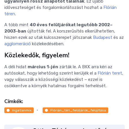
ugyanilyen rossz állapotot találnak
. Ez újabb
időveszteséget és forgalomkorlátozást hozhat a
Flórián
téren
.
A több mint
40 éves felüljárókat legutóbb 2002–
2003-ban
újították fel. A korszerűsítés elkerülhetetlen,
hiszen ezek az utak kulcsszerepet játszanak
Budapest
és az
agglomeráció
közlekedésében.
Közlekedők, figyelem!
A déli hidat
március 1-jén
zárták le. A BKK arra kéri az
autósokat, hogy lehetőség szerint kerüljék el a
Flórián teret
,
vagy válasszák a közösségi közlekedést – ezzel is
csökkentve a környék hatalmas forgalmi terhelését.
Címkék:
Ingatlanmix
Flórián_téri_felüljárók_felújítása