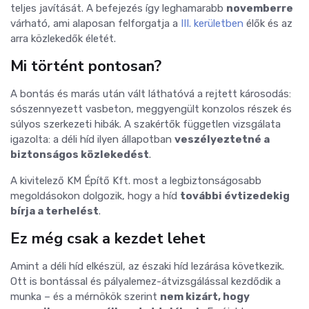
teljes javítását. A befejezés így leghamarabb
novemberre
várható, ami alaposan felforgatja a
III. kerületben
élők és az
arra közlekedők életét.
Mi történt pontosan?
A bontás és marás után vált láthatóvá a rejtett károsodás:
sószennyezett vasbeton, meggyengült konzolos részek és
súlyos szerkezeti hibák. A szakértők független vizsgálata
igazolta: a déli híd ilyen állapotban
veszélyeztetné a
biztonságos közlekedést
.
A kivitelező KM Építő Kft. most a legbiztonságosabb
megoldásokon dolgozik, hogy a híd
további évtizedekig
bírja a terhelést
.
Ez még csak a kezdet lehet
Amint a déli híd elkészül, az északi híd lezárása következik.
Ott is bontással és pályalemez-átvizsgálással kezdődik a
munka – és a mérnökök szerint
nem kizárt, hogy