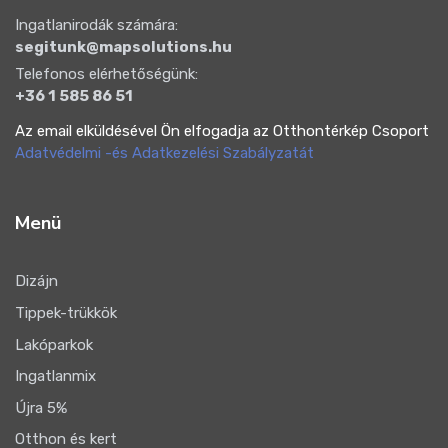
Ingatlanirodák számára:
segitunk@mapsolutions.hu
Telefonos elérhetőségünk:
+36 1 585 86 51
Az email elküldésével Ön elfogadja az Otthontérkép Csoport
Adatvédelmi -és Adatkezelési Szabályzatát
Menü
Dizájn
Tippek-trükkök
Lakóparkok
Ingatlanmix
Újra 5%
Otthon és kert