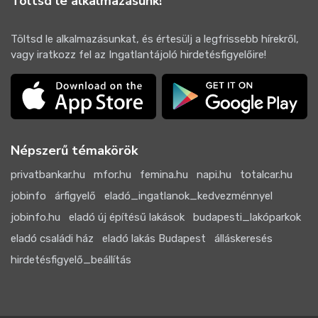
Töltsd le alkalmazásunk!
Töltsd le alkalmazásunkat, és értesülj a legfrissebb hírekről,
vagy iratkozz fel az Ingatlantájoló hirdetésfigyelőire!
Népszerű témakörök
privatbankar.hu
mfor.hu
femina.hu
napi.hu
totalcar.hu
jobinfo
árfigyelő
eladó_ingatlanok_kedvezménnyel
jobinfo.hu
eladó új építésű lakások
budapesti_lakóparkok
eladó családi ház
eladó lakás Budapest
álláskeresés
hirdetésfigyelő_beállítás