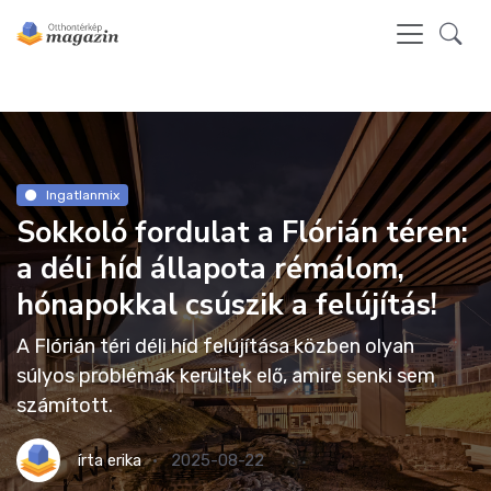
Ingatlanmix
Sokkoló fordulat a Flórián téren:
a déli híd állapota rémálom,
hónapokkal csúszik a felújítás!
A Flórián téri déli híd felújítása közben olyan
súlyos problémák kerültek elő, amire senki sem
számított.
írta
erika
2025-08-22