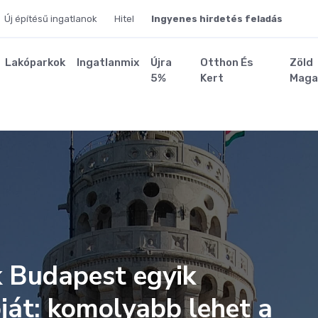
Új építésű ingatlanok
Hitel
Ingyenes hirdetés feladás
Lakóparkok
Ingatlanmix
Újra
Otthon És
Zöld
5%
Kert
Maga
k Budapest egyik
óját: komolyabb lehet a