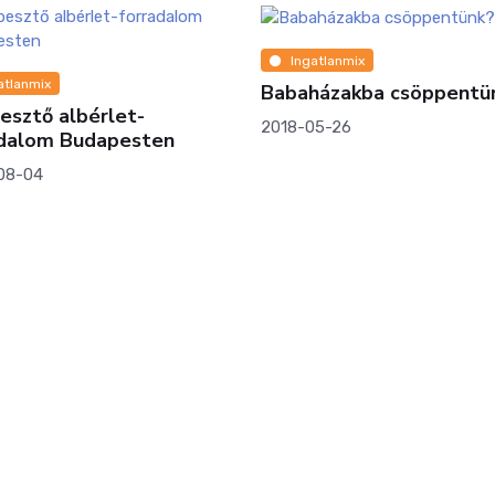
Ingatlanmix
atlanmix
Babaházakba csöppentü
esztő albérlet-
2018-05-26
adalom Budapesten
08-04