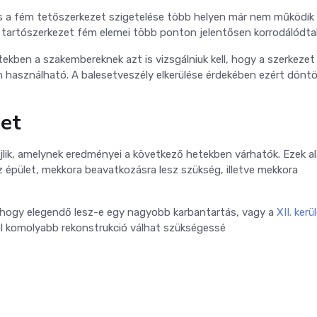
és a fém tetőszerkezet szigetelése több helyen már nem működik
 tartószerkezet fém elemei több ponton jelentősen korrodálódta
tekben a szakembereknek azt is vizsgálniuk kell, hogy a szerkezet
asználható. A balesetveszély elkerülése érdekében ezért döntö
het
ajlik, amelynek eredményei a következő hetekben várhatók. Ezek a
z épület, mekkora beavatkozásra lesz szükség, illetve mekkora
s, hogy elegendő lesz-e egy nagyobb karbantartás, vagy a
XII. kerü
al komolyabb rekonstrukció válhat szükségessé