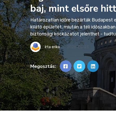
baj, mint elsőre hit
Határozatlan időre bezárták Budapest e
kilátó épületét, miután a téli időszakba
biztonsági kockázatot jelenthet - tudt
írta
erika
2026-05-23
Megosztás: