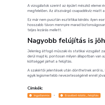
A vizsgálatok szerint az épület mészkő elemei 
megfelelően. Az átszivárgó csapadékvíz miatt a
Ez már nem pusztán esztétikai kérdés: ilyen ese
hosszabb távon mennyire marad biztonságosan h
teljes lezárás mellett.
Nagyobb felújítás is jö
Jelenleg átfogó műszaki és statikai vizsgálat z
derül majd ki, pontosan milyen állapotban van a
költséggel járhat a felújítás.
A szakértői jelentések után dönthetnek arról i
egyik legismertebb nevezetességénél ennél jóv
Címkék:
Ingatlanmix
Erzsébet-kilátó_felújítás