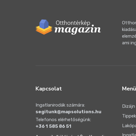
Otthon
kiadás
elemzé
ami in
Kapcsolat
Menü
Ingatlanirodák számára:
Dizájn
segitunk@mapsolutions.hu
Tippek
Telefonos elérhetőségünk:
Lakóp
+36 1 585 86 51
Ingatl