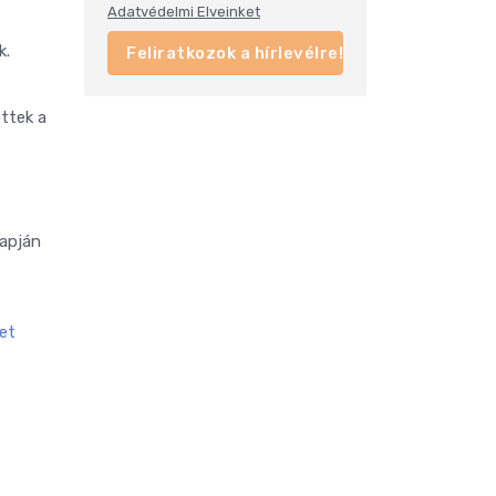
Adatvédelmi Elveinket
k.
Feliratkozok a hírlevélre!
ttek a
lapján
let