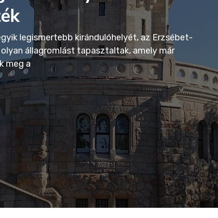
ték
gyik legismertebb kirándulóhelyét, az Erzsébet-
n olyan állagromlást tapasztaltak, amely már
uk meg a