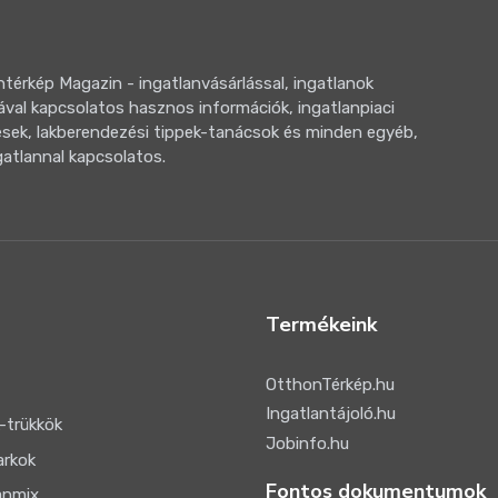
térkép Magazin - ingatlanvásárlással, ingatlanok
ával kapcsolatos hasznos információk, ingatlanpiaci
sek, lakberendezési tippek-tanácsok és minden egyéb,
gatlannal kapcsolatos.
Termékeink
OtthonTérkép.hu
Ingatlantájoló.hu
-trükkök
Jobinfo.hu
arkok
Fontos dokumentumok
anmix