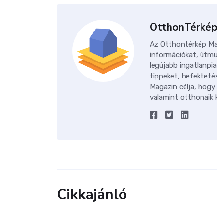
OtthonTérkép
Az Otthontérkép Mag
információkat, útmu
legújabb ingatlanpia
tippeket, befektetés
Magazin célja, hogy
valamint otthonaik k
Cikkajánló