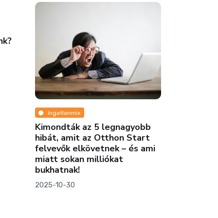
nk?
Ingatlanmix
Ingatlanmi
Kimondták az 5 legnagyobb
Eltűnnek a
hibát, amit az Otthon Start
sportpályái
felvevők elkövetnek – és ami
háttérben
miatt sokan milliókat
2025-03-20
bukhatnak!
2025-10-30