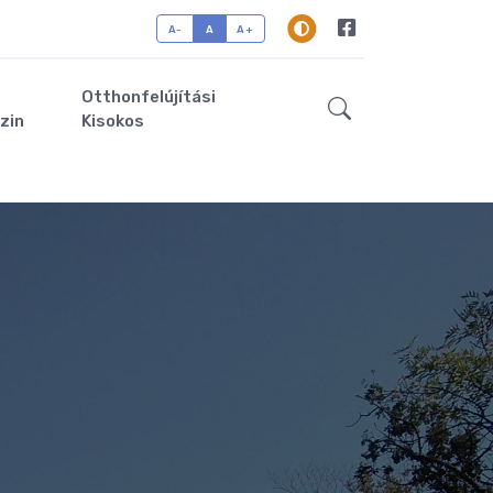
A-
A
A+
Otthonfelújítási
zin
Kisokos