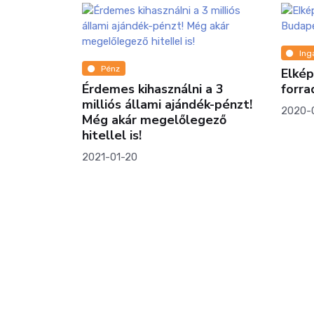
Ing
Pénz
Elkép
Érdemes kihasználni a 3
forr
milliós állami ajándék-pénzt!
2020-
Még akár megelőlegező
hitellel is!
2021-01-20
 lehetőség
 korszerű