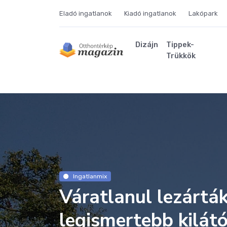
Eladó ingatlanok
Kiadó ingatlanok
Lakópark
Dizájn
Tippek-
Trükkök
Ingatlanmix
Váratlanul lezártá
legismertebb kilát