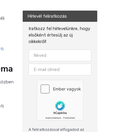
Hírlevél feliratkozás
éli
Iratkozz fel hírlevelünkre, hogy
elsőként értesülj az új
cikkekről!
eti
léma
iközben
ti
A feliratkozással elfogadod az