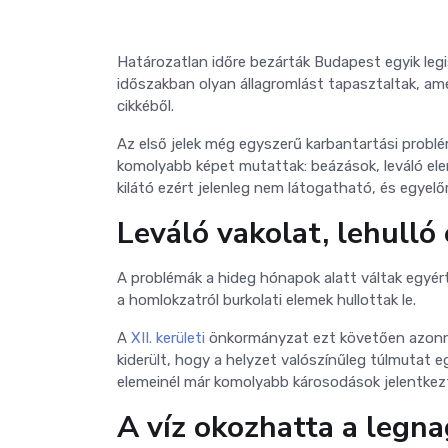
Határozatlan időre bezárták Budapest egyik leg
időszakban olyan állagromlást tapasztaltak, am
cikkéből.
Az első jelek még egyszerű karbantartási probl
komolyabb képet mutattak: beázások, leváló ele
kilátó ezért jelenleg nem látogatható, és egyelőr
Leváló vakolat, lehulló
A problémák a hideg hónapok alatt váltak egyért
a homlokzatról burkolati elemek hullottak le.
A
XII. kerületi
önkormányzat ezt követően azonna
kiderült, hogy a helyzet valószínűleg túlmutat e
elemeinél már komolyabb károsodások jelentkez
A víz okozhatta a legn