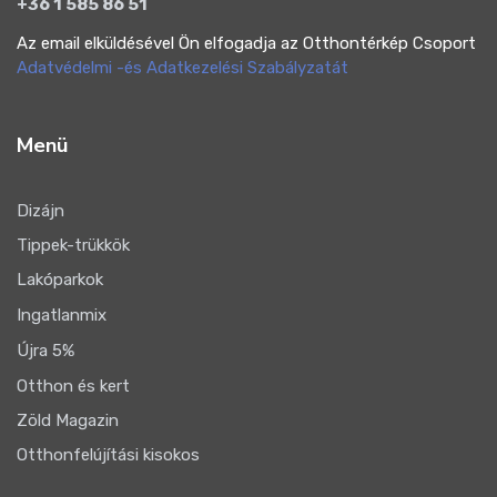
+36 1 585 86 51
Az email elküldésével Ön elfogadja az Otthontérkép Csoport
Adatvédelmi -és Adatkezelési Szabályzatát
Menü
Dizájn
Tippek-trükkök
Lakóparkok
Ingatlanmix
Újra 5%
Otthon és kert
Zöld Magazin
Otthonfelújítási kisokos