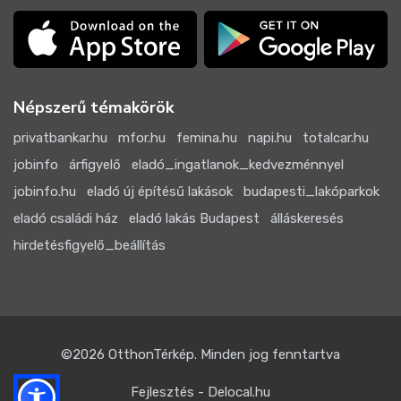
Népszerű témakörök
privatbankar.hu
mfor.hu
femina.hu
napi.hu
totalcar.hu
jobinfo
árfigyelő
eladó_ingatlanok_kedvezménnyel
jobinfo.hu
eladó új építésű lakások
budapesti_lakóparkok
eladó családi ház
eladó lakás Budapest
álláskeresés
hirdetésfigyelő_beállítás
©2026
OtthonTérkép
. Minden jog fenntartva
Fejlesztés - Delocal.hu