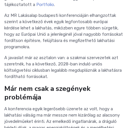
tájékoztatott a
Portfolio
.
Az MR Lakásalap budapesti konferenciáján elhangzottak
szerint a következő évek egyik legfontosabb európai
kérdése lehet a lakhatás, miközben egyre többen sürgetik,
hogy az Európai Unió a jelenleginél jóval nagyobb forrásokat
fordítson építésre, felújításra és megfizethető lakhatási
programokra.
A javaslat már az asztalon van: a szakmai szervezetek azt
szeretnék, ha a következő, 2028-ban induló uniós
költségvetési ciklusban legalább megdupláznák a lakhatásra
fordítható forrásokat.
Már nem csak a szegények
problémája
A konferencia egyik legerősebb üzenete az volt, hogy a
lakhatási válság ma már messze nem kizárólag az alacsony
jövedelműeket érinti. Az emelkedő ingatlanárak, a dráguló
bérleti díjak, a magas energiaköltségek és a megélhetési