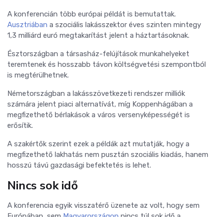
A konferencián több európai példát is bemutattak.
Ausztriában
a szociális lakásszektor éves szinten mintegy
1,3 milliárd euró megtakarítást jelent a háztartásoknak.
Észtországban a társasház-felújítások munkahelyeket
teremtenek és hosszabb távon költségvetési szempontból
is megtérülhetnek.
Németországban a lakásszövetkezeti rendszer milliók
számára jelent piaci alternatívát, míg Koppenhágában a
megfizethető bérlakások a város versenyképességét is
erősítik.
A szakértők szerint ezek a példák azt mutatják, hogy a
megfizethető lakhatás nem pusztán szociális kiadás, hanem
hosszú távú gazdasági befektetés is lehet.
Nincs sok idő
A konferencia egyik visszatérő üzenete az volt, hogy sem
Európában, sem
Magyarországon
nincs túl sok idő a