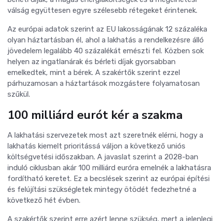
válság együttesen egyre szélesebb rétegeket érintenek.
Az európai adatok szerint az EU lakosságának 12 százaléka
olyan háztartásban él, ahol a lakhatás a rendelkezésre álló
jövedelem legalább 40 százalékát emészti fel. Közben sok
helyen az ingatlanárak és bérleti díjak gyorsabban
emelkedtek, mint a bérek. A szakértők szerint ezzel
párhuzamosan a háztartások mozgástere folyamatosan
szűkül.
100 milliárd eurót kér a szakma
A lakhatási szervezetek most azt szeretnék elérni, hogy a
lakhatás kiemelt prioritássá váljon a következő uniós
költségvetési időszakban. A javaslat szerint a 2028-ban
induló ciklusban akár 100 milliárd euróra emelnék a lakhatásra
fordítható keretet. Ez a becslések szerint az európai építési
és felújítási szükségletek mintegy ötödét fedezhetné a
következő hét évben.
A szakértők szerint erre azért lenne szükség, mert a jelenlegi