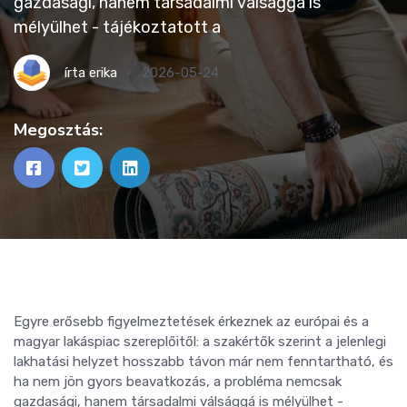
gazdasági, hanem társadalmi válsággá is
mélyülhet - tájékoztatott a
írta
erika
2026-05-24
Megosztás:
Egyre erősebb figyelmeztetések érkeznek az európai és a
magyar lakáspiac szereplőitől: a szakértők szerint a jelenlegi
lakhatási helyzet hosszabb távon már nem fenntartható, és
ha nem jön gyors beavatkozás, a probléma nemcsak
gazdasági, hanem társadalmi válsággá is mélyülhet -