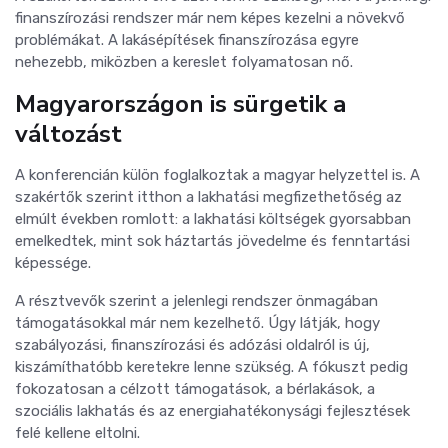
finanszírozási rendszer már nem képes kezelni a növekvő
problémákat. A lakásépítések finanszírozása egyre
nehezebb, miközben a kereslet folyamatosan nő.
Magyarországon is sürgetik a
változást
A konferencián külön foglalkoztak a magyar helyzettel is. A
szakértők szerint itthon a lakhatási megfizethetőség az
elmúlt években romlott: a lakhatási költségek gyorsabban
emelkedtek, mint sok háztartás jövedelme és fenntartási
képessége.
A résztvevők szerint a jelenlegi rendszer önmagában
támogatásokkal már nem kezelhető. Úgy látják, hogy
szabályozási, finanszírozási és adózási oldalról is új,
kiszámíthatóbb keretekre lenne szükség. A fókuszt pedig
fokozatosan a célzott támogatások, a bérlakások, a
szociális lakhatás és az energiahatékonysági fejlesztések
felé kellene eltolni.