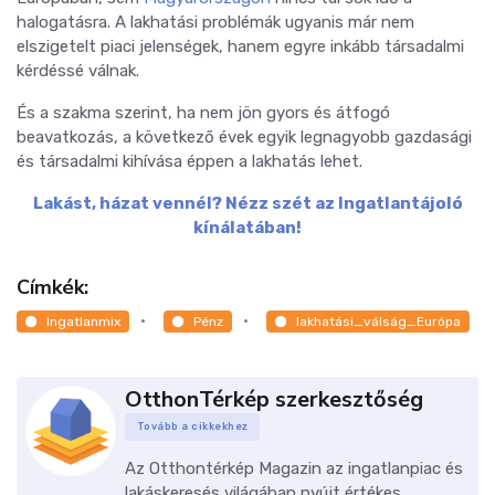
halogatásra. A lakhatási problémák ugyanis már nem
elszigetelt piaci jelenségek, hanem egyre inkább társadalmi
kérdéssé válnak.
És a szakma szerint, ha nem jön gyors és átfogó
beavatkozás, a következő évek egyik legnagyobb gazdasági
és társadalmi kihívása éppen a lakhatás lehet.
Lakást, házat vennél? Nézz szét az Ingatlantájoló
kínálatában!
Címkék:
Ingatlanmix
Pénz
lakhatási_válság_Európa
OtthonTérkép szerkesztőség
Tovább a cikkekhez
Az Otthontérkép Magazin az ingatlanpiac és
lakáskeresés világában nyújt értékes