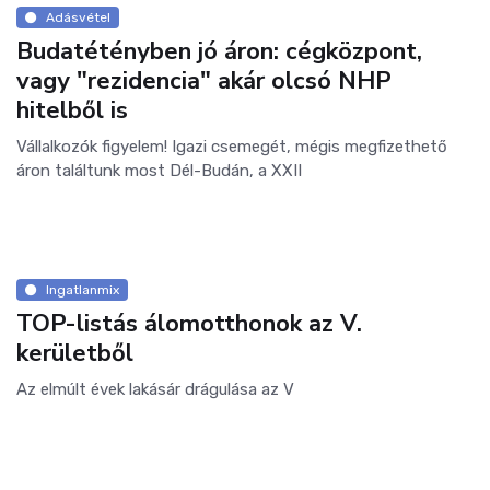
Adásvétel
Budatétényben jó áron: cégközpont,
vagy "rezidencia" akár olcsó NHP
hitelből is
Vállalkozók figyelem! Igazi csemegét, mégis megfizethető
áron találtunk most Dél-Budán, a XXII
Ingatlanmix
TOP-listás álomotthonok az V.
kerületből
Az elmúlt évek lakásár drágulása az V