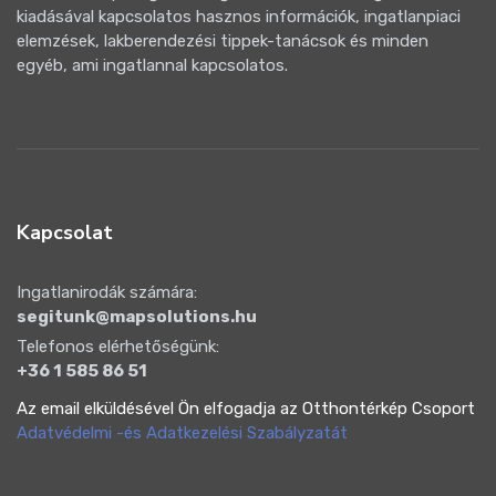
kiadásával kapcsolatos hasznos információk, ingatlanpiaci
elemzések, lakberendezési tippek-tanácsok és minden
egyéb, ami ingatlannal kapcsolatos.
Kapcsolat
Ingatlanirodák számára:
segitunk@mapsolutions.hu
Telefonos elérhetőségünk:
+36 1 585 86 51
Az email elküldésével Ön elfogadja az Otthontérkép Csoport
Adatvédelmi -és Adatkezelési Szabályzatát