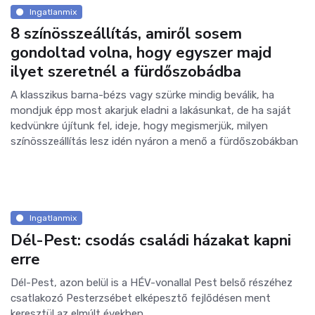
Ingatlanmix
8 színösszeállítás, amiről sosem
gondoltad volna, hogy egyszer majd
ilyet szeretnél a fürdőszobádba
A klasszikus barna-bézs vagy szürke mindig beválik, ha
mondjuk épp most akarjuk eladni a lakásunkat, de ha saját
kedvünkre újítunk fel, ideje, hogy megismerjük, milyen
színösszeállítás lesz idén nyáron a menő a fürdőszobákban
Ingatlanmix
Dél-Pest: csodás családi házakat kapni
erre
Dél-Pest, azon belül is a HÉV-vonallal Pest belső részéhez
csatlakozó Pesterzsébet elképesztő fejlődésen ment
keresztül az elmúlt években