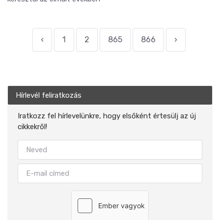
‹
1
2
865
866
›
Hírlevél feliratkozás
Iratkozz fel hírlevelünkre, hogy elsőként értesülj az új
cikkekről!