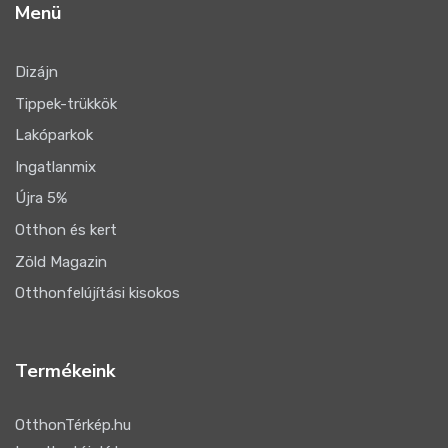
Menü
Dizájn
Tippek-trükkök
Lakóparkok
Ingatlanmix
Újra 5%
Otthon és kert
Zöld Magazin
Otthonfelújítási kisokos
Termékeink
OtthonTérkép.hu