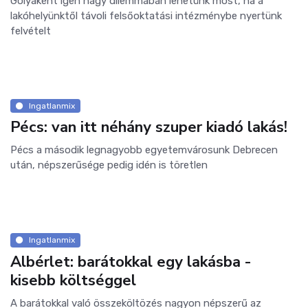
Gólyaként igen nagy dilemmában lehetünk most, ha a
lakóhelyünktől távoli felsőoktatási intézménybe nyertünk
felvételt
Ingatlanmix
Pécs: van itt néhány szuper kiadó lakás!
Pécs a második legnagyobb egyetemvárosunk Debrecen
után, népszerűsége pedig idén is töretlen
Ingatlanmix
Albérlet: barátokkal egy lakásba -
kisebb költséggel
A barátokkal való összeköltözés nagyon népszerű az