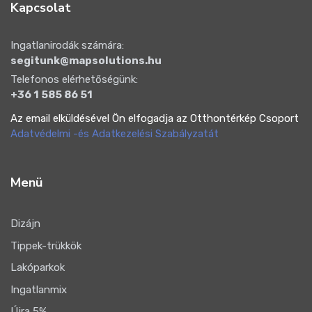
Kapcsolat
Ingatlanirodák számára:
segitunk@mapsolutions.hu
Telefonos elérhetőségünk:
+36 1 585 86 51
Az email elküldésével Ön elfogadja az Otthontérkép Csoport
Adatvédelmi -és Adatkezelési Szabályzatát
Menü
Dizájn
Tippek-trükkök
Lakóparkok
Ingatlanmix
Újra 5%