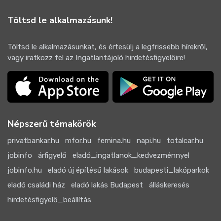
Töltsd le alkalmazásunk!
Töltsd le alkalmazásunkat, és értesülj a legfrissebb hírekről,
vagy iratkozz fel az Ingatlantájoló hirdetésfigyelőire!
Népszerű témakörök
privatbankar.hu
mfor.hu
femina.hu
napi.hu
totalcar.hu
jobinfo
árfigyelő
eladó_ingatlanok_kedvezménnyel
jobinfo.hu
eladó új építésű lakások
budapesti_lakóparkok
eladó családi ház
eladó lakás Budapest
álláskeresés
hirdetésfigyelő_beállítás