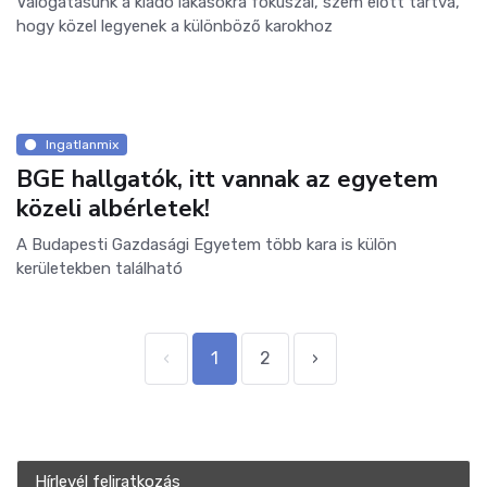
Válogatásunk a kiadó lakásokra fókuszál, szem előtt tartva,
hogy közel legyenek a különböző karokhoz
Ingatlanmix
BGE hallgatók, itt vannak az egyetem
közeli albérletek!
A Budapesti Gazdasági Egyetem több kara is külön
kerületekben található
‹
1
2
›
Hírlevél feliratkozás