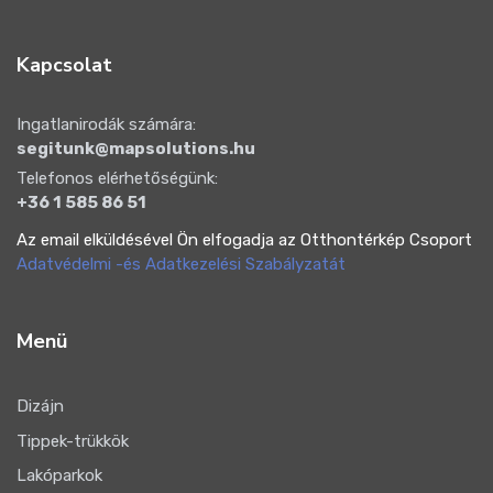
Kapcsolat
Ingatlanirodák számára:
segitunk@mapsolutions.hu
Telefonos elérhetőségünk:
+36 1 585 86 51
Az email elküldésével Ön elfogadja az Otthontérkép Csoport
Adatvédelmi -és Adatkezelési Szabályzatát
Menü
Dizájn
Tippek-trükkök
Lakóparkok