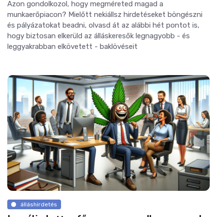
Azon gondolkozol, hogy megméreted magad a
munkaerőpiacon? Mielőtt nekiállsz hirdetéseket böngészni
és pályázatokat beadni, olvasd át az alábbi hét pontot is,
hogy biztosan elkerüld az álláskeresők legnagyobb - és
leggyakrabban elkövetett - baklövéseit
álláshirdetés