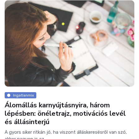
Ingatlanmix
Álomállás karnyújtásnyira, három
lépésben: önéletrajz, motivációs levél
és állásinterjú
A gyors siker ritkán jó, ha viszont álláskeresésről van szó,
akkor nagyon is az