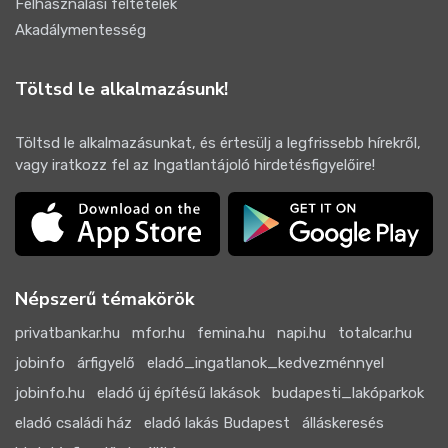
Felhasználási feltételek
Akadálymentesség
Töltsd le alkalmazásunk!
Töltsd le alkalmazásunkat, és értesülj a legfrissebb hírekről,
vagy iratkozz fel az Ingatlantájoló hirdetésfigyelőire!
Népszerű témakörök
privatbankar.hu
mfor.hu
femina.hu
napi.hu
totalcar.hu
jobinfo
árfigyelő
eladó_ingatlanok_kedvezménnyel
jobinfo.hu
eladó új építésű lakások
budapesti_lakóparkok
eladó családi ház
eladó lakás Budapest
álláskeresés