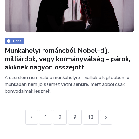
Pénz
Munkahelyi románcból Nobel-díj,
milliárdok, vagy kormányválság - párok,
akiknek nagyon összejött
A szerelem nem való a munkahelyre - vallják a legtöbben, a
munkában nem jó szemet vetni senkire, mert abból csak
bonyodalmak lesznek
‹
1
2
9
10
›