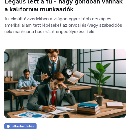
Legális lett a fű - nagy gondban vannak
a kaliforniai munkaadók
Az elmúlt évizedekben a világon egyre több ország és
amerikai állam tett lépéseket az orvosi és/vagy szabadidős
célú marihuána használat engedélyezése felé
álláshirdetés