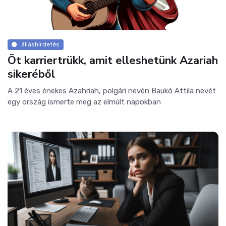
álláshirdetés
Öt karriertrükk, amit elleshetünk Azariah
sikeréből
A 21 éves énekes Azahriah, polgári nevén Baukó Attila nevét
egy ország ismerte meg az elmúlt napokban