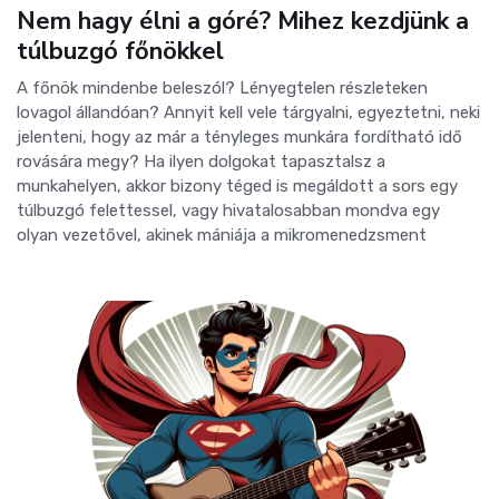
Nem hagy élni a góré? Mihez kezdjünk a
túlbuzgó főnökkel
A főnök mindenbe beleszól? Lényegtelen részleteken
lovagol állandóan? Annyit kell vele tárgyalni, egyeztetni, neki
jelenteni, hogy az már a tényleges munkára fordítható idő
rovására megy? Ha ilyen dolgokat tapasztalsz a
munkahelyen, akkor bizony téged is megáldott a sors egy
túlbuzgó felettessel, vagy hivatalosabban mondva egy
olyan vezetővel, akinek mániája a mikromenedzsment