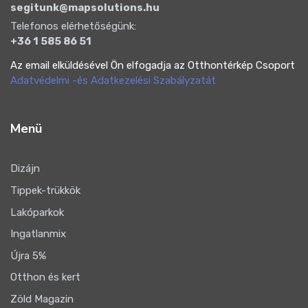
segitunk@mapsolutions.hu
Telefonos elérhetőségünk:
+36 1 585 86 51
Az email elküldésével Ön elfogadja az Otthontérkép Csoport
Adatvédelmi -és Adatkezelési Szabályzatát
Menü
Dizájn
Tippek-trükkök
Lakóparkok
Ingatlanmix
Újra 5%
Otthon és kert
Zöld Magazin