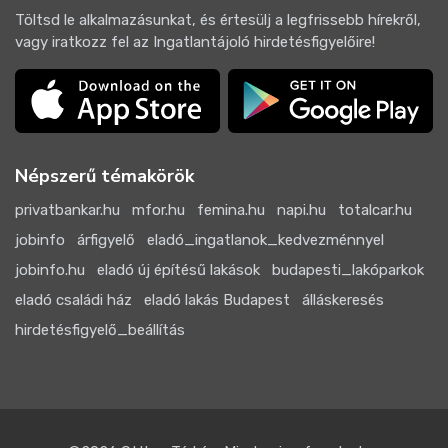
Töltsd le alkalmazásunkat, és értesülj a legfrissebb hírekről,
vagy iratkozz fel az Ingatlantájoló hirdetésfigyelőire!
Népszerű témakörök
privatbankar.hu
mfor.hu
femina.hu
napi.hu
totalcar.hu
jobinfo
árfigyelő
eladó_ingatlanok_kedvezménnyel
jobinfo.hu
eladó új építésű lakások
budapesti_lakóparkok
eladó családi ház
eladó lakás Budapest
álláskeresés
hirdetésfigyelő_beállítás