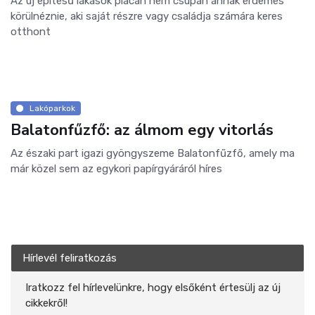
Az új építésű lakások piacán nem csupán annak érdemes
körülnéznie, aki saját részre vagy családja számára keres
otthont
Lakóparkok
Balatonfűzfő: az álmom egy vitorlás
Az északi part igazi gyöngyszeme Balatonfűzfő, amely ma
már közel sem az egykori papírgyáráról híres
Hírlevél feliratkozás
Iratkozz fel hírlevelünkre, hogy elsőként értesülj az új
cikkekről!