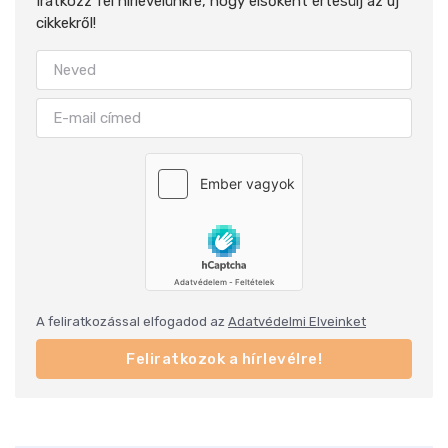
Iratkozz fel hírlevelünkre, hogy elsőként értesülj az új
cikkekről!
A feliratkozással elfogadod az
Adatvédelmi Elveinket
Feliratkozok a hírlevélre!