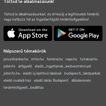
Töltsd le alkalmazásunk!
Töltsd le alkalmazásunkat, és értesülj a legfrissebb hírekről,
vagy iratkozz fel az Ingatlantájoló hirdetésfigyelőire!
Népszerű témakörök
privatbankar.hu
mfor.hu
femina.hu
napi.hu
totalcar.hu
jobinfo
árfigyelő
eladó_ingatlanok_kedvezménnyel
jobinfo.hu
eladó új építésű lakások
budapesti_lakóparkok
eladó családi ház
eladó lakás Budapest
álláskeresés
hirdetésfigyelő_beállítás