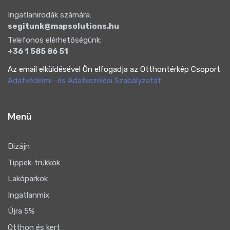
Ingatlanirodák számára:
segitunk@mapsolutions.hu
Telefonos elérhetőségünk:
+36 1 585 86 51
Az email elküldésével Ön elfogadja az Otthontérkép Csoport
Adatvédelmi -és Adatkezelési Szabályzatát
Menü
Dizájn
Tippek-trükkök
Lakóparkok
Ingatlanmix
Újra 5%
Otthon és kert