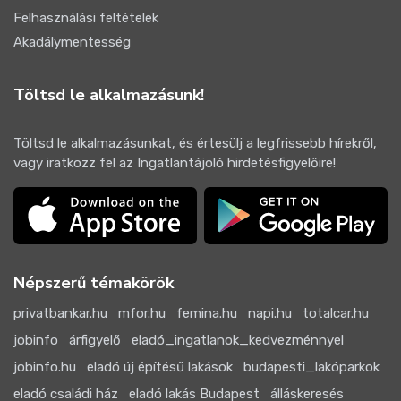
Felhasználási feltételek
Akadálymentesség
Töltsd le alkalmazásunk!
Töltsd le alkalmazásunkat, és értesülj a legfrissebb hírekről,
vagy iratkozz fel az Ingatlantájoló hirdetésfigyelőire!
Népszerű témakörök
privatbankar.hu
mfor.hu
femina.hu
napi.hu
totalcar.hu
jobinfo
árfigyelő
eladó_ingatlanok_kedvezménnyel
jobinfo.hu
eladó új építésű lakások
budapesti_lakóparkok
eladó családi ház
eladó lakás Budapest
álláskeresés