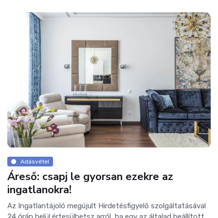
Adásvétel
Áreső: csapj le gyorsan ezekre az
ingatlanokra!
Az Ingatlantájoló megújult Hirdetésfigyelő szolgáltatásával
24 órán belül értesülhetsz arról, ha egy az általad beállított