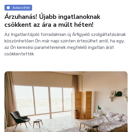
Adásvétel
Árzuhanás! Újabb ingatlanoknak
csökkent az ára a múlt héten!
Az Ingatlantájoló forradalmian új Árfigyelő szolgáltatásának
köszönhetően Ön már napi szinten értesülhet arról, ha egy,
az Ön keresési paramétereinek megfelelő ingatlan árát
csökkentették