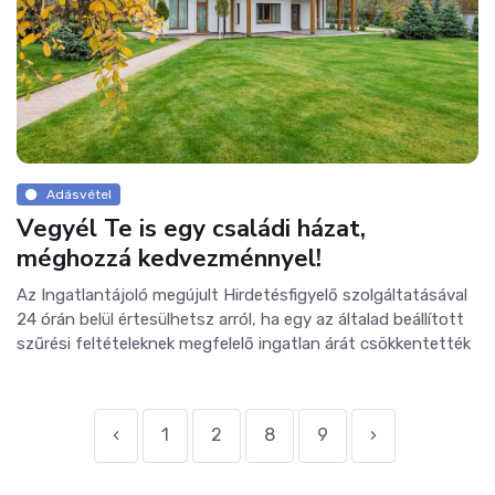
Adásvétel
Vegyél Te is egy családi házat,
méghozzá kedvezménnyel!
Az Ingatlantájoló megújult Hirdetésfigyelő szolgáltatásával
24 órán belül értesülhetsz arról, ha egy az általad beállított
szűrési feltételeknek megfelelő ingatlan árát csökkentették
‹
1
2
8
9
›