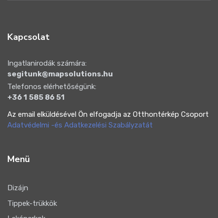
Kapcsolat
Ingatlanirodák számára:
segitunk@mapsolutions.hu
Telefonos elérhetőségünk:
+36 1 585 86 51
Az email elküldésével Ön elfogadja az Otthontérkép Csoport
Adatvédelmi -és Adatkezelési Szabályzatát
Menü
Dizájn
Tippek-trükkök