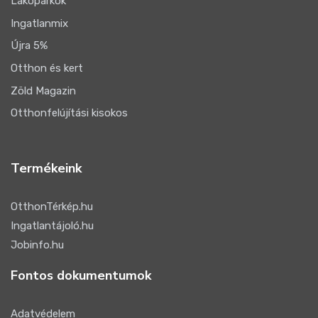
Lakóparkok
Ingatlanmix
Újra 5%
Otthon és kert
Zöld Magazin
Otthonfelújítási kisokos
Termékeink
OtthonTérkép.hu
Ingatlantájoló.hu
Jobinfo.hu
Fontos dokumentumok
Adatvédelem