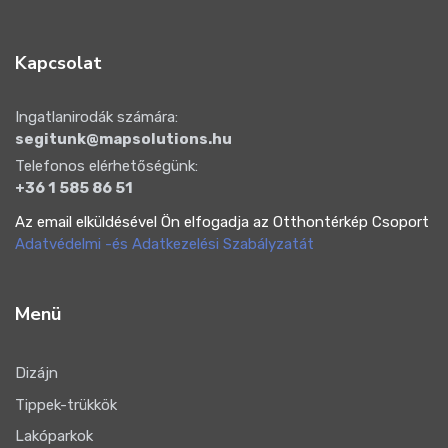
Kapcsolat
Ingatlanirodák számára:
segitunk@mapsolutions.hu
Telefonos elérhetőségünk:
+36 1 585 86 51
Az email elküldésével Ön elfogadja az Otthontérkép Csoport
Adatvédelmi -és Adatkezelési Szabályzatát
Menü
Dizájn
Tippek-trükkök
Lakóparkok