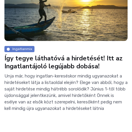
Ingatlanmix
Így tegye láthatóvá a hirdetését! Itt az
Ingatlantájoló legújabb dobása!
Unja már, hogy ingatlan-kereséskor mindig ugyanazokat a
hirdetéseket látja a listaoldal elején? Elege van abból, hogy a
saját hirdetése mindig hátrébb sorolódik? Június 1-től több
újdonsággal jelentkezünk, amivel hirdetőként Önnek is
esélye van az elsők közt szerepelni, keresőként pedig nem
kell mindig újra ugyanazokat a hirdetéseket látnia