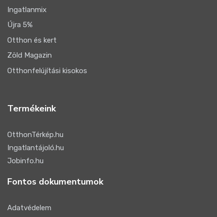
Ingatlanmix
Újra 5%
Otthon és kert
Zöld Magazin
Otthonfelújítási kisokos
Termékeink
OtthonTérkép.hu
Ingatlantájoló.hu
Jobinfo.hu
Fontos dokumentumok
Adatvédelem