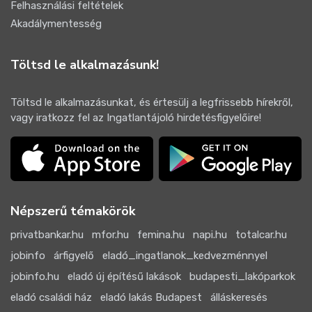
Felhasználási feltételek
Akadálymentesség
Töltsd le alkalmazásunk!
Töltsd le alkalmazásunkat, és értesülj a legfrissebb hírekről,
vagy iratkozz fel az Ingatlantájoló hirdetésfigyelőire!
Népszerű témakörök
privatbankar.hu
mfor.hu
femina.hu
napi.hu
totalcar.hu
jobinfo
árfigyelő
eladó_ingatlanok_kedvezménnyel
jobinfo.hu
eladó új építésű lakások
budapesti_lakóparkok
eladó családi ház
eladó lakás Budapest
álláskeresés