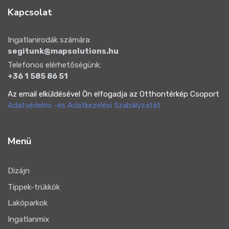
Kapcsolat
Ingatlanirodák számára:
segitunk@mapsolutions.hu
Telefonos elérhetőségünk:
+36 1 585 86 51
Az email elküldésével Ön elfogadja az Otthontérkép Csoport
Adatvédelmi -és Adatkezelési Szabályzatát
Menü
Dizájn
Tippek-trükkök
Lakóparkok
Ingatlanmix