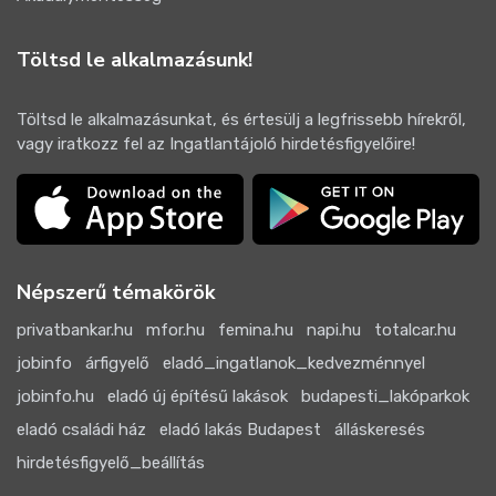
Töltsd le alkalmazásunk!
Töltsd le alkalmazásunkat, és értesülj a legfrissebb hírekről,
vagy iratkozz fel az Ingatlantájoló hirdetésfigyelőire!
Népszerű témakörök
privatbankar.hu
mfor.hu
femina.hu
napi.hu
totalcar.hu
jobinfo
árfigyelő
eladó_ingatlanok_kedvezménnyel
jobinfo.hu
eladó új építésű lakások
budapesti_lakóparkok
eladó családi ház
eladó lakás Budapest
álláskeresés
hirdetésfigyelő_beállítás