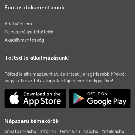
Fontos dokumentumok
Adatvédelem
Felhasználási feltételek
Akadálymentesség
Töltsd le alkalmazásunk!
Töltsd le alkalmazásunkat, és értesülj a legfrissebb hírekről,
vagy iratkozz fel az Ingatlantájoló hirdetésfigyelőire!
Népszerű témakörök
privatbankar.hu
mfor.hu
femina.hu
napi.hu
totalcar.hu