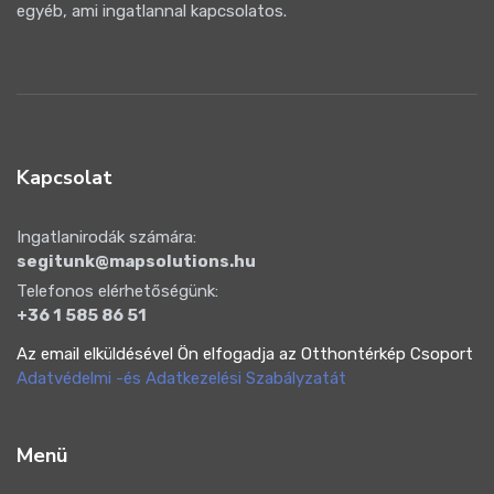
egyéb, ami ingatlannal kapcsolatos.
Kapcsolat
Ingatlanirodák számára:
segitunk@mapsolutions.hu
Telefonos elérhetőségünk:
+36 1 585 86 51
Az email elküldésével Ön elfogadja az Otthontérkép Csoport
Adatvédelmi -és Adatkezelési Szabályzatát
Menü