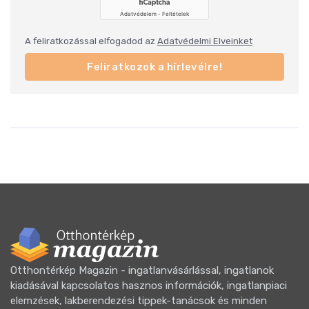
A feliratkozással elfogadod az
Adatvédelmi Elveinket
Feliratkozok a hírlevélre!
Otthontérkép Magazin - ingatlanvásárlással, ingatlanok
kiadásával kapcsolatos hasznos információk, ingatlanpiaci
elemzések, lakberendezési tippek-tanácsok és minden