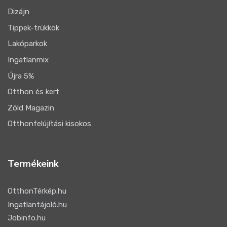
Dizájn
Tippek-trükkök
Lakóparkok
Ingatlanmix
Újra 5%
Otthon és kert
Zöld Magazin
Otthonfelújítási kisokos
Termékeink
OtthonTérkép.hu
Ingatlantájoló.hu
Jobinfo.hu