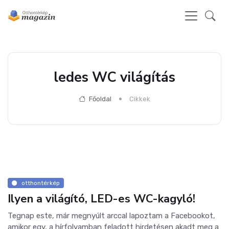
ledes WC világítás
Főoldal
Cikkek
otthontérkép
Ilyen a világító, LED-es WC-kagyló!
Tegnap este, már megnyúlt arccal lapoztam a Facebookot,
amikor egy, a hírfolyamban feladott hirdetésen akadt meg a