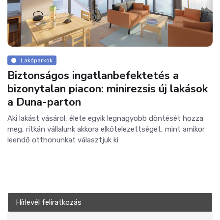
Lakóparkok
Biztonságos ingatlanbefektetés a
bizonytalan piacon: minirezsis új lakások
a Duna-parton
Aki lakást vásárol, élete egyik legnagyobb döntését hozza
meg, ritkán vállalunk akkora elkötelezettséget, mint amikor
leendő otthonunkat választjuk ki
Hírlevél feliratkozás