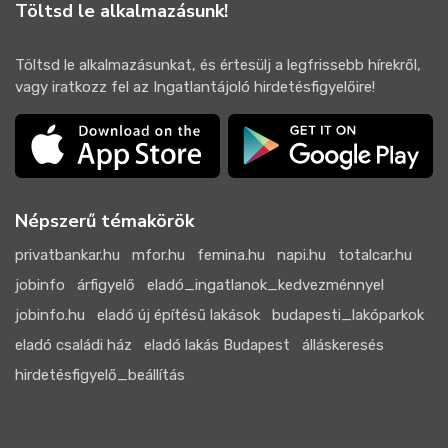
Töltsd le alkalmazásunk!
Töltsd le alkalmazásunkat, és értesülj a legfrissebb hírekről,
vagy iratkozz fel az Ingatlantájoló hirdetésfigyelőire!
Népszerű témakörök
privatbankar.hu
mfor.hu
femina.hu
napi.hu
totalcar.hu
jobinfo
árfigyelő
eladó_ingatlanok_kedvezménnyel
jobinfo.hu
eladó új építésű lakások
budapesti_lakóparkok
eladó családi ház
eladó lakás Budapest
álláskeresés
hirdetésfigyelő_beállítás