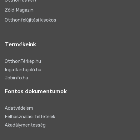
Otthon és kert
Zöld Magazin
Otthonfelújítási kisokos
Termékeink
OtthonTérkép.hu
Ingatlantájoló.hu
Jobinfo.hu
Fontos dokumentumok
Adatvédelem
Felhasználási feltételek
Akadálymentesség