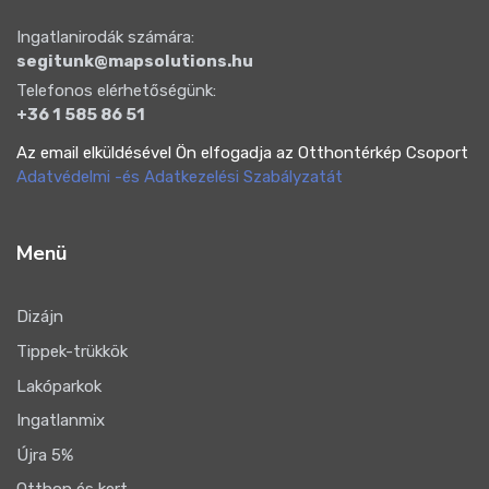
Ingatlanirodák számára:
segitunk@mapsolutions.hu
Telefonos elérhetőségünk:
+36 1 585 86 51
Az email elküldésével Ön elfogadja az Otthontérkép Csoport
Adatvédelmi -és Adatkezelési Szabályzatát
Menü
Dizájn
Tippek-trükkök
Lakóparkok
Ingatlanmix
Újra 5%