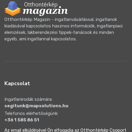
Otthontérkép Magazin - ingatlanvásárlással, ingatlanok
kiadásával kapcsolatos hasznos információk, ingatlanpiaci
elemzések, lakberendezési tippek-tanácsok és minden
egyéb, ami ingatlannal kapcsolatos.
Kapcsolat
Ingatlanirodák számára:
segitunk@mapsolutions.hu
Telefonos elérhetőségünk:
+36 1 585 86 51
Az email elküldésével Ön elfogadja az Otthontérkép Csoport