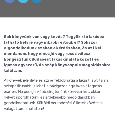
Sok könyvünk van vagy kevés? Tegyük ki a lakásba
látható helyre vagy inkább rejtsük el? Sokszor
elgondolkodunk ezeken a kérdéseken, és azt kell
mondanom, hogy nincs jó vagy rossz válasz.
Böngésztünk Budapest lakáskínálata között és
igazán egyszerű, de szép könyvespolc megoldásokra
találtam.
A könyvek jelenléte és színe feldobhatja a lakást, sőt talán
szimpatikusabb is lehet a házigazda egy lakáslátogatás
esetén. Ha pedig inkább elrejtenénk könyveinket, akkor
helyet spórolhatunk és érdekesebb megoldásokban
gondolkodhatunk. Külföldi berendezési ötletek között is
válogattam, mutatom!