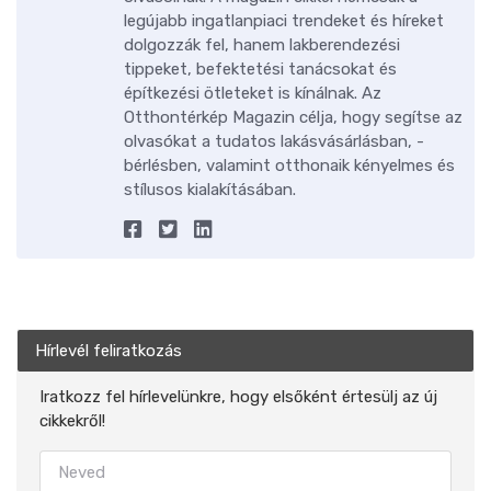
legújabb ingatlanpiaci trendeket és híreket
dolgozzák fel, hanem lakberendezési
tippeket, befektetési tanácsokat és
építkezési ötleteket is kínálnak. Az
Otthontérkép Magazin célja, hogy segítse az
olvasókat a tudatos lakásvásárlásban, -
bérlésben, valamint otthonaik kényelmes és
stílusos kialakításában.
Hírlevél feliratkozás
Iratkozz fel hírlevelünkre, hogy elsőként értesülj az új
cikkekről!