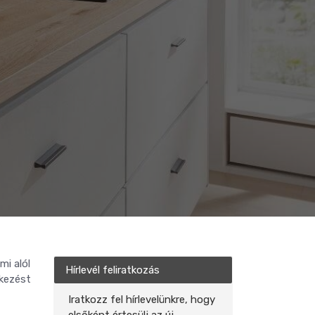
mi alól
Hírlevél feliratkozás
tkezést
Iratkozz fel hírlevelünkre, hogy
elsőként értesülj az új