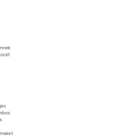
ennek
korát
jes
ombos
is
emeket