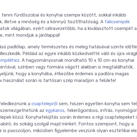
enni fürdőszobai és konyhai csempe között, sokkal inkább
, illetve a minőség és a könnyű tisztíthatóság. A
falicsempék
latok világában, ezért célravezetőbb, ha a kiválasztott csempét a
, mint mondjuk a járólappal!
tású padlólap, amely természetes és meleg hatásával szinte időtl
szkedik. Például az egyre inkább közkedveltté váló és újra virág
sempékhez
. A hagyományosnak mondható 10 x 10 cm-es konyhai
mintával, színben vagy formára vágott alakban is megtalálhatók…
igyeljünk, hogy a konyhába, étkezőbe érdemes a padlóra magas
v használat során is tartósan szép maradjon a felülete!
feledkeznünk a
csaptelepről
sem, hiszen egyetlen konyha sem tel
kre szemezgethetünk az
egykaros
, tekerőgombos, infrás, nyomóg
lepek közül. Konyhafelújítás során érdemes a régi csaptelepeket 
rapabíró, és sokáig szolgál majd minket. Fontos szempont, hogy a
 is passzoljon, miközben figyelembe veszünk olyan esztétikai el