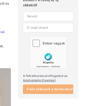
ről és
cikkekről!
nak
ak,
A feliratkozással elfogadod az
Adatvédelmi Elveinket
Feliratkozok a hírlevélre!