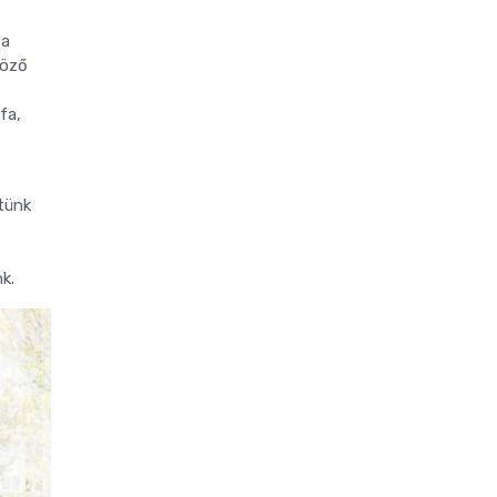
 a
böző
fa,
tünk
k.