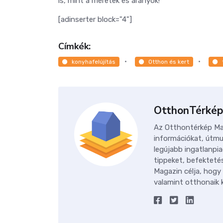
is, mint a méretek és arányok!
[adinserter block="4"]
Címkék:
konyhafelújítás
Otthon és kert
OtthonTérkép
Az Otthontérkép Mag
információkat, útmu
legújabb ingatlanpia
tippeket, befektetés
Magazin célja, hogy
valamint otthonaik k