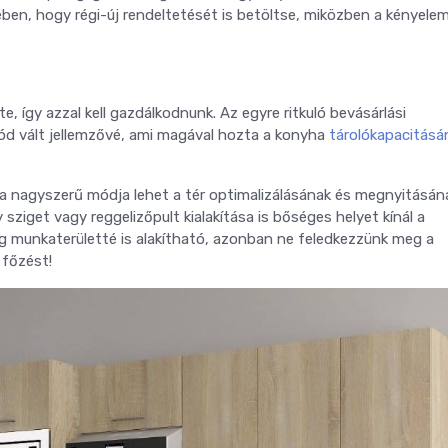
ben, hogy régi-új rendeltetését is betöltse, miközben a kényelem
így azzal kell gazdálkodnunk. Az egyre ritkuló bevásárlási
d vált jellemzővé, ami magával hozta a konyha
tárolókapacitásá
a nagyszerű módja lehet a tér optimalizálásának és megnyitásán
sziget vagy reggelizőpult kialakítása is bőséges helyet kínál a
ig munkaterületté is alakítható, azonban ne feledkezzünk meg a
 főzést!