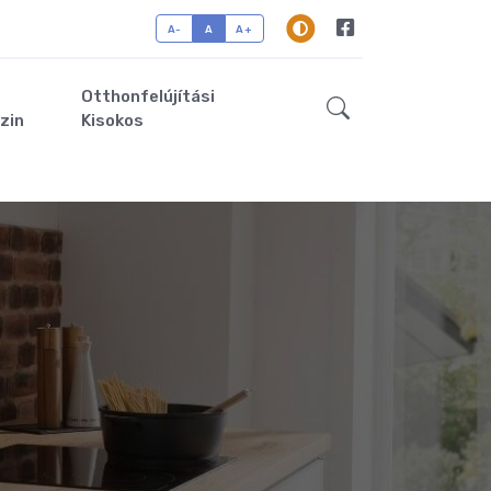
A-
A
A+
Otthonfelújítási
zin
Kisokos