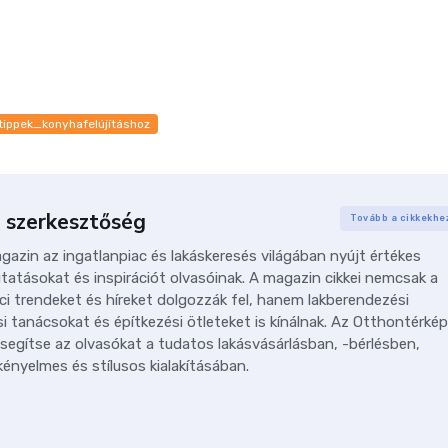
tippek_konyhafelújításhoz
 szerkesztőség
Tovább a cikkekhe
azin az ingatlanpiac és lakáskeresés világában nyújt értékes
tatásokat és inspirációt olvasóinak. A magazin cikkei nemcsak a
ci trendeket és híreket dolgozzák fel, hanem lakberendezési
i tanácsokat és építkezési ötleteket is kínálnak. Az Otthontérkép
 segítse az olvasókat a tudatos lakásvásárlásban, -bérlésben,
ényelmes és stílusos kialakításában.