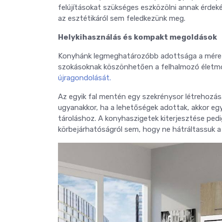
felújításokat szükséges eszközölni annak érdeké
az esztétikáról sem feledkezünk meg.
Helykihasználás és kompakt megoldások
Konyhánk legmeghatározóbb adottsága a mérete, 
szokásoknak köszönhetően a felhalmozó életmó
újragondolását.
Az egyik fal mentén egy szekrénysor létrehozás
ugyanakkor, ha a lehetőségek adottak, akkor egy 
tároláshoz. A konyhaszigetek kiterjesztése ped
körbejárhatóságról sem, hogy ne hátráltassuk a