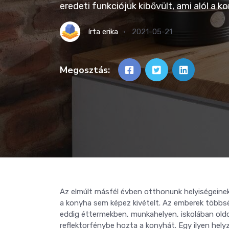
eredeti funkciójuk kibővült, ami alól a 
írta
erika
2021-05-21
Megosztás:
Az elmúlt másfél évben otthonunk helyiségeinek 
a konyha sem képez kivételt. Az emberek többs
eddig éttermekben, munkahelyen, iskolában old
reflektorfénybe hozta a konyhát. Egy ilyen hel