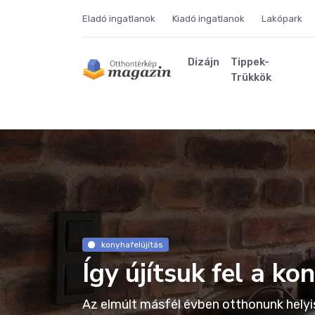
Eladó ingatlanok
Kiadó ingatlanok
Lakópark
Dizájn
Tippek-
Trükkök
konyhafelújítás
Így újítsuk fel a k
Az elmúlt másfél évben otthonunk helyi