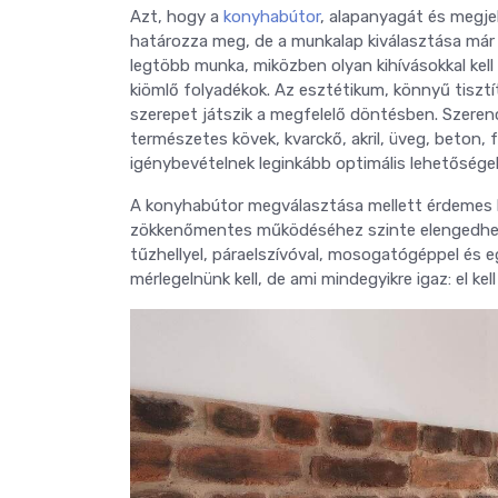
Azt, hogy a
konyhabútor
,
alapanyagát és megjel
határozza meg, de a munkalap kiválasztása már n
legtöbb munka, miközben olyan kihívásokkal kell
kiömlő folyadékok. Az esztétikum, könnyű tisztí
szerepet játszik a megfelelő döntésben. Szere
természetes kövek, kvarckő, akril, üveg, beton, f
igénybevételnek leginkább optimális lehetősége
A konyhabútor megválasztása mellett érdemes ki
zökkenőmentes működéséhez szinte elengedhete
tűzhellyel, páraelszívóval, mosogatógéppel és 
mérlegelnünk kell, de ami mindegyikre igaz: el k