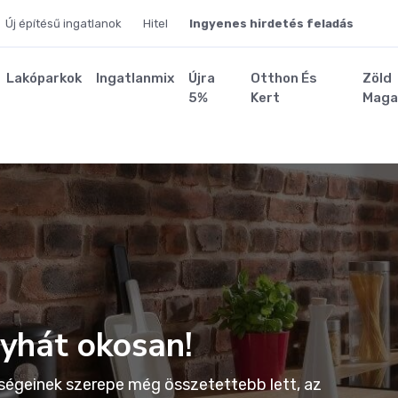
Új építésű ingatlanok
Hitel
Ingyenes hirdetés feladás
Lakóparkok
Ingatlanmix
Újra
Otthon És
Zöld
5%
Kert
Maga
onyhát okosan!
ségeinek szerepe még összetettebb lett, az