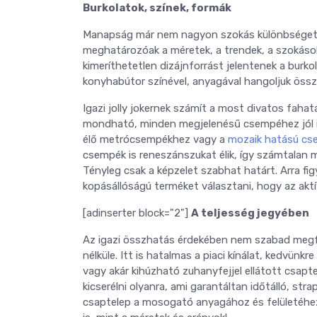
Burkolatok, színek, formák
Manapság már nem nagyon szokás különbséget t
meghatározóak a méretek, a trendek, a szokások
kimeríthetetlen dizájnforrást jelentenek a burko
konyhabútor színével, anyagával hangoljuk össze
Igazi jolly jokernek számít a most divatos faha
mondható, minden megjelenésű csempéhez jól ille
élő metrócsempékhez vagy a
mozaik hatású c
csempék is reneszánszukat élik, így számtalan 
Tényleg csak a képzelet szabhat határt. Arra f
kopásállóságú terméket választani, hogy az aktí
[adinserter block="2"]
A teljesség jegyében
Az igazi összhatás érdekében nem szabad meg
nélküle. Itt is hatalmas a piaci kínálat, kedvün
vagy akár kihúzható zuhanyfejjel ellátott csapte
kicserélni olyanra, ami garantáltan időtálló, st
csaptelep a mosogató anyagához és felületéhez