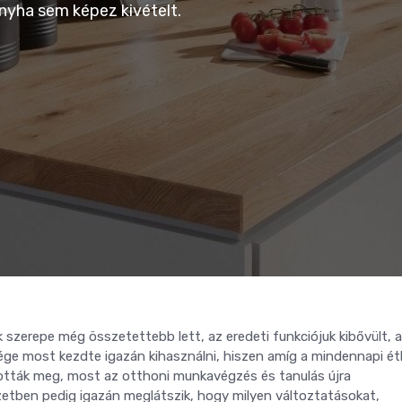
konyha sem képez kivételt.
szerepe még összetettebb lett, az eredeti funkciójuk kibővült, a
ége most kezdte igazán kihasználni, hiszen amíg a mindennapi é
ották meg, most az otthoni munkavégzés és tanulás újra
yzetben pedig igazán meglátszik, hogy milyen változtatásokat,