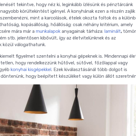
enését tekintve, hogy néz ki, leginkább ízlésünk és pénztárcánk
agyobb körültekintést igényel. A konyhának ezen a részén zajlik
 szembenézni, mint a karcolások, ételek okozta foltok és a külön
thatóság, kopásállóság, hőállóság: csak néhány kritérium, amely
ncsére mára már a
munkalapok
anyagainak tárháza:
laminált
,
tömör
ém stb. jelentősen kibővült, így az életvitelünknek és az
k közül válogathatunk.
emelt figyelmet szentelni a konyhai gépeknek is. Mindennapi éle
tlen, hogy rendelkezzünk hűtővel, sütővel, főzőlappal vagy
egyéb
konyhai kisgépekkel
. Ezek kiválasztásánál több dolgot is
ell döntenünk, hogy beépített készüléket vagy külön állót szeretnén