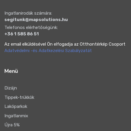
Ingatlanirodák számára:
segitunk@mapsolutions.hu
Telefonos elérhetőségünk:
+36 1 585 86 51
Az email elküldésével Ön elfogadja az Otthontérkép Csoport
Adatvédelmi -és Adatkezelési Szabályzatát
Menü
Dizájn
Tippek-trükkök
Lakóparkok
Ingatlanmix
Újra 5%