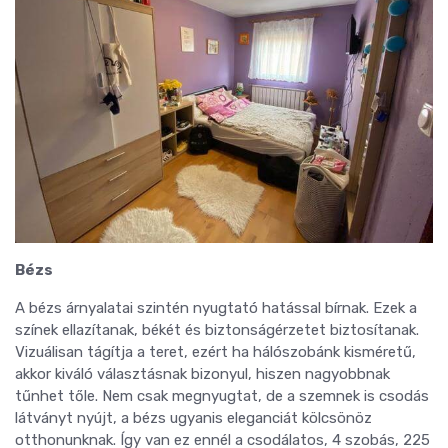
Bézs
A bézs árnyalatai szintén nyugtató hatással bírnak. Ezek a
színek ellazítanak, békét és biztonságérzetet biztosítanak.
Vizuálisan tágítja a teret, ezért ha hálószobánk kisméretű,
akkor kiváló választásnak bizonyul, hiszen nagyobbnak
tűnhet tőle. Nem csak megnyugtat, de a szemnek is csodás
látványt nyújt, a bézs ugyanis eleganciát kölcsönöz
otthonunknak. Így van ez ennél a csodálatos, 4 szobás, 225