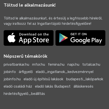
Töltsd le alkalmazásunk!
Töltsd le alkalmazásunkat, és értesülj a legfrissebb hírekről,
vagy iratkozz fel az Ingatlantájoló hirdetésfigyelőire!
Népszerű témakörök
privatbankar.hu
mfor.hu
femina.hu
napi.hu
totalcar.hu
jobinfo
árfigyelő
eladó_ingatlanok_kedvezménnyel
jobinfo.hu
eladó új építésű lakások
budapesti_lakóparkok
eladó családi ház
eladó lakás Budapest
álláskeresés
hirdetésfigyelő_beállítás