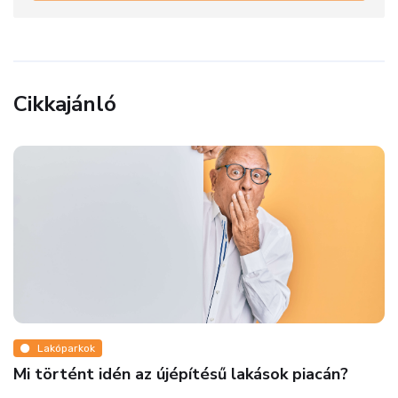
Cikkajánló
csempe
Hófehéret akarsz, de unod a metrócsemp
Mutatunk pár alternatívát!
án?