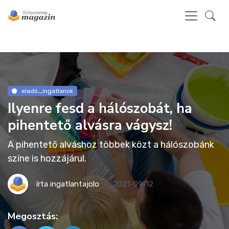
eladó_ingatlanok
Ilyenre fesd a hálószobát, ha
pihentető alvásra vágysz!
A pihentető alváshoz többek közt a hálószobánk
színe is hozzájárul.
írta
ingatlantajolo
2021-09-12
Megosztás: