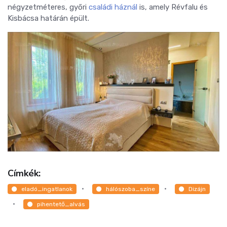
négyzetméteres, győri
családi háznál
is, amely Révfalu és
Kisbácsa határán épült.
Címkék:
eladó_ingatlanok
hálószoba_színe
Dizájn
pihentető_alvás