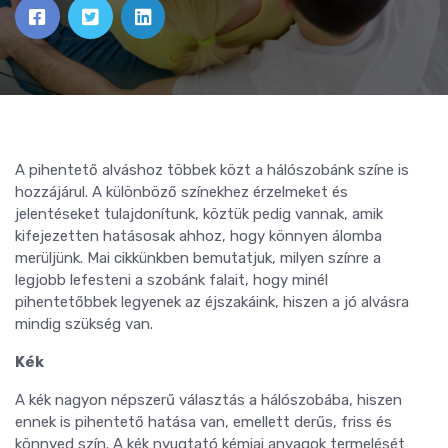
A pihentető alváshoz többek közt a hálószobánk színe is
hozzájárul. A különböző színekhez érzelmeket és
jelentéseket tulajdonítunk, köztük pedig vannak, amik
kifejezetten hatásosak ahhoz, hogy könnyen álomba
merüljünk. Mai cikkünkben bemutatjuk, milyen színre a
legjobb lefesteni a szobánk falait, hogy minél
pihentetőbbek legyenek az éjszakáink, hiszen a jó alvásra
mindig szükség van.
Kék
A kék nagyon népszerű választás a hálószobába, hiszen
ennek is pihentető hatása van, emellett derűs, friss és
könnyed szín. A kék nyugtató kémiai anyagok termelését