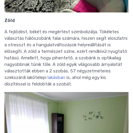
Zöld
A fejlődést, békét és megértést szimbolizálja. Tökéletes
választás hálószobánk falai számára, hiszen segít eloszlatni
a stresszt és a hangulatváltozások helyreállítását is
elősegíti. A zöld a természet színe, ezért rendkívül nyugtató
hatású. Amellett, hogy pihentető, a szobánk is optikailag
nagyobbnak tűnik tőle. A zöld egyik világosabb árnyalatát
választották ebben a 2 szobás, 57 négyzetméteres
szekszárdi lakótelepi
lakásban
is, ahol még egy kis
díszítéssel is feldobták a szobát.